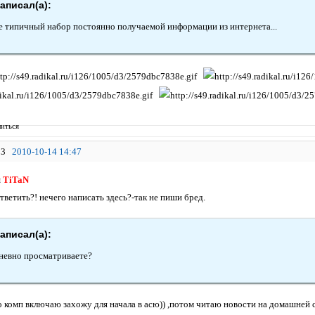
аписал(а):
 типичный набор постоянно получаемой информации из интернета...
иться
3
2010-10-14 14:47
я
TiTaN
тветить?! нечего написать здесь?-так не пиши бред.
аписал(а):
невно просматриваете?
о комп включаю захожу для начала в асю)) ,потом читаю новости на домашней 