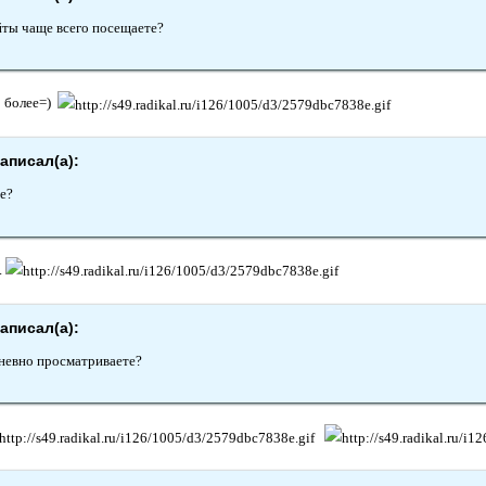
йты чаще всего посещаете?
о более=)
аписал(а):
е?
.
аписал(а):
невно просматриваете?