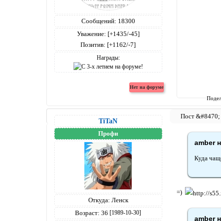
Сообщений:
18300
Уважение:
[+1435/-45]
Позитив:
[+1162/-7]
Награды:
Подел
TiTaN
Профи
amber н
Куда чащ
=)
Откуда:
Ленск
Возраст:
36
[1989-10-30]
amber н