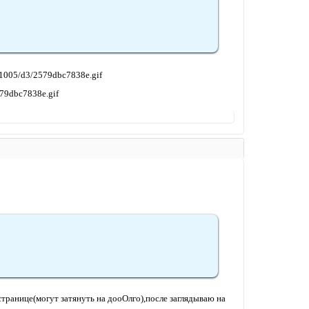
странице(могут затянуть на дооОлго),после заглядываю на