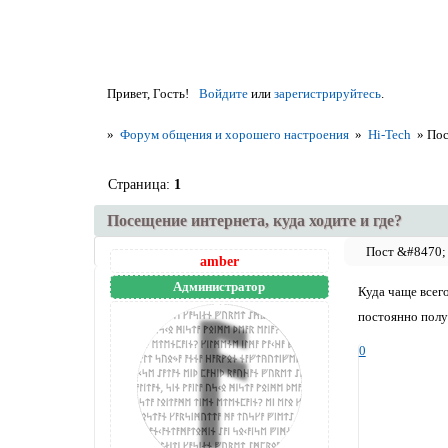
Привет, Гость!
Войдите
или
зарегистрируйтесь
.
»
Форум общения и хорошего настроения
»
Hi-Tech
»
Пос
Страница:
1
Посещение интернета, куда ходите и где?
amber
Администратор
Куда чаще всег
постоянно полу
0