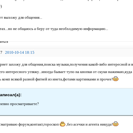
)
нет выхожу для общения...
йтах...но не общаюсь а беру от туда необходимую информацию...
иться
7
2010-10-14 18:15
тернет захожу для общения,поиска музыки,получения какой-либо интересной и
го интересного угляжу...иногда бывает тупо на кнопки от скуки нажимаю,куда
 комп всякой разной фигней из инета,фотами картинками и прочее!
аписал(а):
невно просматриваете?
сматриваю форум,контакт,гороскоп
,без асечки и агента никуда!