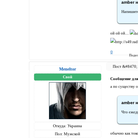
amber н
Напишите
ой ой ой....
0
Подел
Meneltоr
Свой
Сообщение дл
а по существу о
amber н
Что ежед
Откуда:
Украина
обычно как ток
Пол:
Мужской