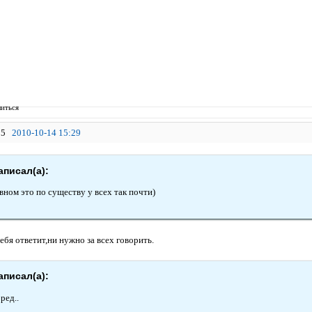
иться
5
2010-10-14 15:29
аписал(а):
вном это по существу у всех так почти)
ебя ответит,ни нужно за всех говорить.
аписал(а):
бред..