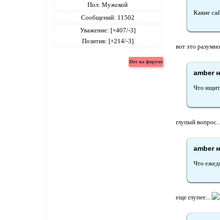
Пол:
Мужской
Какие са
Сообщений:
11502
Уважение:
[+407/-3]
Позитив:
[+214/-3]
вот это разумн
amber н
Что ищит
глупый вопрос..
amber н
Что ежед
еще глупее...