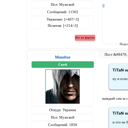
Пол:
Мужской
0
Сообщений:
11502
Уважение:
[+407/-3]
Позитив:
[+214/-3]
Подел
Meneltоr
Свой
TiTaN н
ну в осно
каждый сам за с
Откуда:
Украина
TiTaN н
Пол:
Мужской
и это не 
Сообщений:
1856