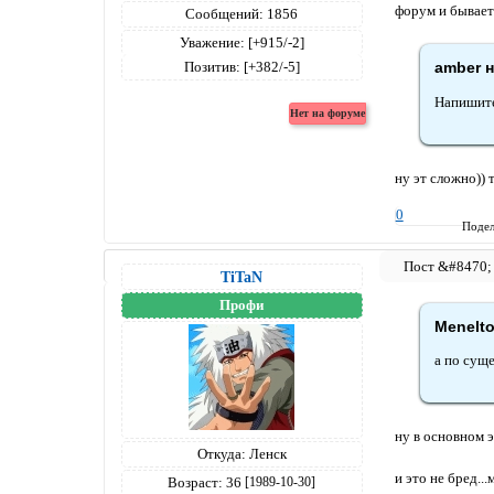
форум и бывает 
Сообщений:
1856
Уважение:
[+915/-2]
amber н
Позитив:
[+382/-5]
Напишите
ну эт сложно)) 
0
Подел
TiTaN
Профи
Menelto
а по суще
ну в основном э
Откуда:
Ленск
и это не бред...
Возраст:
36
[1989-10-30]