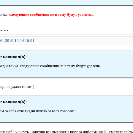
точка.
следующие сообщения не в тему будут удалены.
иться
6
2010-10-14 16:01
r написал(а):
бред,и точка. следующие сообщения не в тему будут удалены.
бщения удали то же=)
r написал(а):
м за себя ответит,ни нужно за всех говорить.
азал общую суть...конечно все выходят в инет за информацией ...смотрят сайты