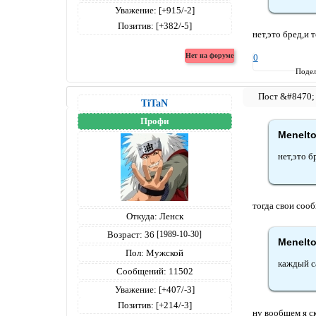
Уважение:
[+915/-2]
Позитив:
[+382/-5]
нет,это бред,и 
0
Подел
TiTaN
Профи
Menelto
нет,это 
тогда свои соо
Откуда:
Ленск
Возраст:
36
[1989-10-30]
Menelto
Пол:
Мужской
каждый са
Сообщений:
11502
Уважение:
[+407/-3]
Позитив:
[+214/-3]
ну вообщем я ск