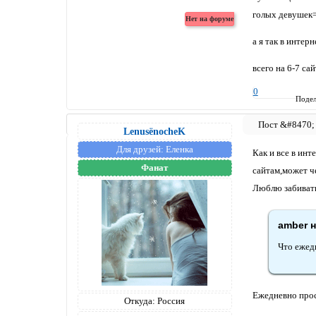
голых девушек=
а я так в интер
всего на 6-7 са
0
Подел
LenusёnocheK
Для друзей:
Еленка
Как и все в ин
Фанат
сайтам,может че
Люблю забивать
amber н
Что ежед
Ежедневно про
Откуда:
Россия