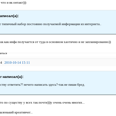
что и вк онтакт)))
аписал(а):
 типичный набор постоянно получаемой информации из интернета..
так как инфа получается от туда в основном хаотично и не запланированно))
иться
4
2010-10-14 15:11
r написал(а):
ству ответить?! нечего написать здесь?-так не пиши бред.
то по существу у всех так почти)))у очень очень многих...
маленький креативчег...