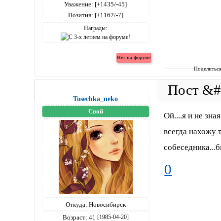
Уважение:
[+1435/-45]
Позитив:
[+1162/-7]
Награды:
Поделитьс
Tosechka_neko
Свой
Ой....я и не зна
всегда нахожу 
собеседника...б
0
Откуда:
Новосибирск
Возраст:
41
[1985-04-20]