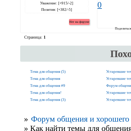
0
Уважение:
[+915/-2]
Позитив:
[+382/-5]
Поделитьс
Страница:
1
Пох
Тема для общения (5)
Устаревшие т
Тема для общения
Устаревшие т
Тема для общения #9
Форум общени
Тема для общения!
Устаревшие т
Тема для общения (3)
Устаревшие т
»
Форум общения и хорошего 
»
Как найти темы для общени