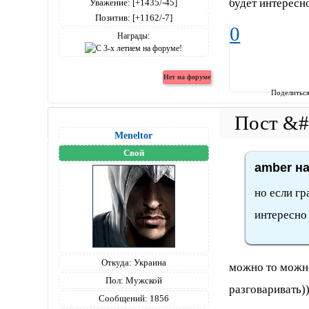
будет интересн
Уважение:
[+1435/-45]
Позитив:
[+1162/-7]
0
Награды:
Поделитьс
Meneltоr
Свой
amber на
но если г
интересно 
Откуда:
Украина
можно то можно
Пол:
Мужской
разговаривать)
Сообщений:
1856