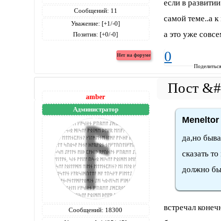
если в развити
Сообщений:
11
самой теме..а к
Уважение:
[+1/-0]
а это уже совсе
Позитив:
[+0/-0]
0
Поделитьс
amber
Администратор
Meneltor
да,но быва
сказать то
должно бы
встречал конеч
Сообщений:
18300