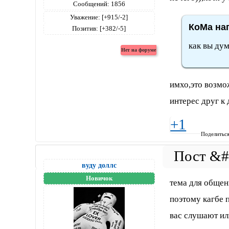
Сообщений:
1856
Уважение:
[+915/-2]
КоМа нап
Позитив:
[+382/-5]
как вы дум
имхо,это возмо
интерес друг к 
+1
Поделитьс
вуду доллс
Новичок
тема для общени
поэтому кагбе 
вас слушают и