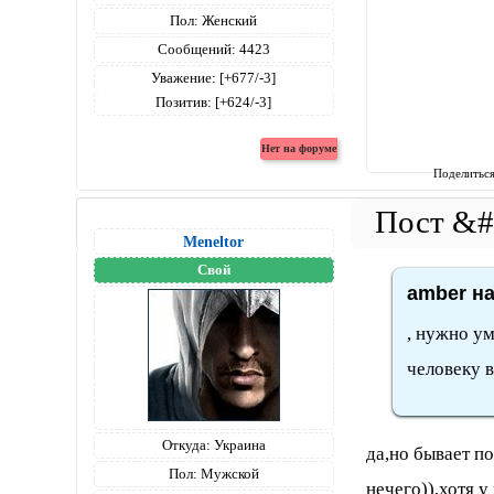
Пол:
Женский
Сообщений:
4423
Уважение:
[+677/-3]
Позитив:
[+624/-3]
Поделитьс
Meneltоr
Свой
amber на
, нужно ум
человеку в
Откуда:
Украина
да,но бывает п
Пол:
Мужской
нечего)),хотя у