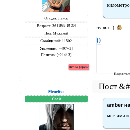
километров
Откуда:
Ленск
Возраст:
36
[1989-10-30]
ну вот=)
Пол:
Мужской
0
Сообщений:
11502
Уважение:
[+407/-3]
Позитив:
[+214/-3]
Поделитьс
Meneltоr
Свой
amber на
местами ко