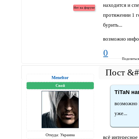
находится и сп
протяжении 1 г
бурить...
возможно инфор
0
Поделитьс
Meneltоr
Свой
TiTaN на
возможно 
уже...
Откуда:
Украина
всё интересное