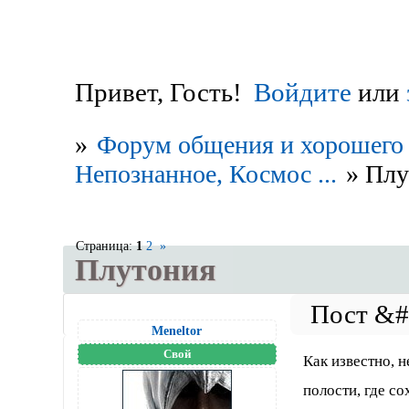
Привет, Гость!
Войдите
или
»
Форум общения и хорошего 
Непознанное, Космос ...
»
Плу
Страница:
1
2
»
Плутония
Meneltоr
Свой
Как известно, 
полости, где с