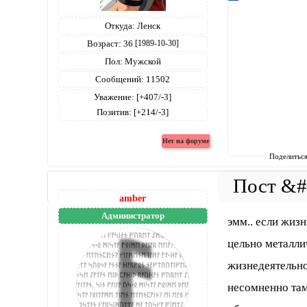
Откуда:
Ленск
Возраст:
36
[1989-10-30]
Пол:
Мужской
Сообщений:
11502
Уважение:
[+407/-3]
Позитив:
[+214/-3]
Поделитьс
amber
Администратор
эмм.. если жизн
цельно металли
жизнедеятельно
несомненно там 