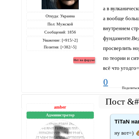
а в вулканическ
Откуда:
Украина
а вообще больш
Пол:
Мужской
внутреннем стр
Сообщений:
1856
фундаменте.Вед
Уважение:
[+915/-2]
Позитив:
[+382/-5]
просверлить но
по теории и си
всё что угодго=
0
Поделитьс
amber
Администратор
TiTaN на
ну вот=)