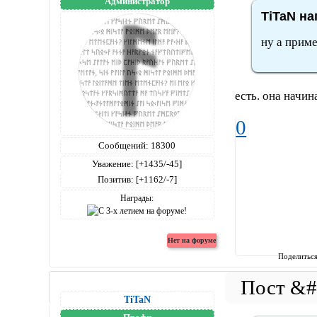
Администратор
TiTaN на
ну а приме
есть. она начин
0
Сообщений:
18300
Уважение:
[+1435/-45]
Позитив:
[+1162/-7]
Награды:
Поделитьс
TiTaN