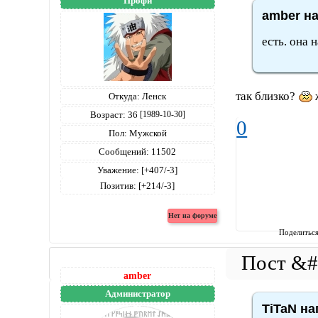
Профи
amber на
есть. она 
так близко?
ж
Откуда:
Ленск
Возраст:
36
[1989-10-30]
0
Пол:
Мужской
Сообщений:
11502
Уважение:
[+407/-3]
Позитив:
[+214/-3]
Поделитьс
amber
Администратор
TiTaN на