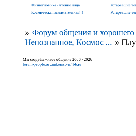
Физиогномика - чтение лица
Устаревшие т
Космическая,занимательная!!!
Устаревшие т
»
Форум общения и хорошего 
Непознанное, Космос ...
»
Плу
Мы создаём живое общение 2006 - 2026
forum-people.ru
znakomstva.4bb.ru