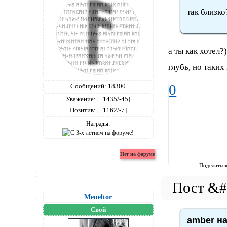
так близк
а ты как хотел
глубь, но таких
0
Сообщений:
18300
Уважение:
[+1435/-45]
Позитив:
[+1162/-7]
Награды:
Поделитьс
Meneltоr
Свой
amber на