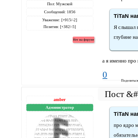
Пол:
Мужской
Сообщений:
1856
TiTaN на
Уважение:
[+915/-2]
Я слышал п
Позитив:
[+382/-5]
глубине н
а я именно про 
0
Поделитьс
amber
Администратор
TiTaN на
про ядро м
обязательн