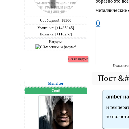
образно это все
металлические 
Сообщений:
18300
0
Уважение:
[+1435/-45]
Позитив:
[+1162/-7]
Награды:
Поделитьс
Meneltоr
Свой
amber на
и температ
то полости