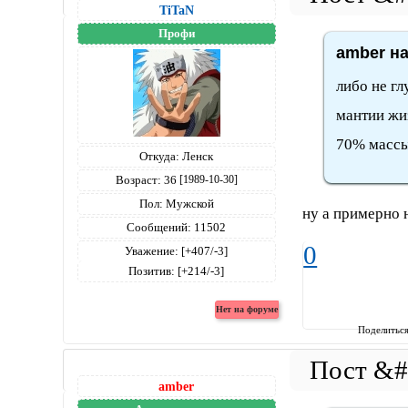
TiTaN
Профи
amber на
либо не гл
мантии жиз
70% массы
Откуда:
Ленск
Возраст:
36
[1989-10-30]
Пол:
Мужской
ну а примерно 
Сообщений:
11502
0
Уважение:
[+407/-3]
Позитив:
[+214/-3]
Поделитьс
amber