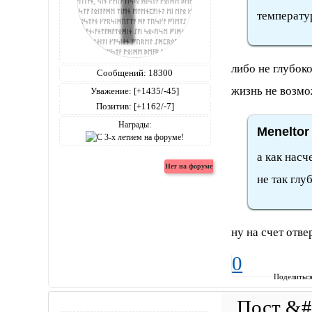
температур
либо не глубоко
Сообщений:
18300
жизнь не возмо
Уважение:
[+1435/-45]
Позитив:
[+1162/-7]
Награды:
Meneltor
а как насч
не так глу
ну на счет отве
0
Поделитьс