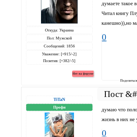
думаете такое 
Читал книгу Пл
канешно)),но м
Откуда:
Украина
0
Пол:
Мужской
Сообщений:
1856
Уважение:
[+915/-2]
Позитив:
[+382/-5]
Поделитьс
TiTaN
Профи
думаю что полос
жизнь в них не 
0