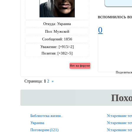
вспомнилось во
Откуда:
Украина
0
Пол:
Мужской
Сообщений:
1856
Уважение:
[+915/-2]
Позитив:
[+382/-5]
Поделитьс
Страница:
1
2
»
Пох
Библиотека жизни..
Устаревшие т
Украина
Устаревшие т
Поговорим (121)
Устаревшие т