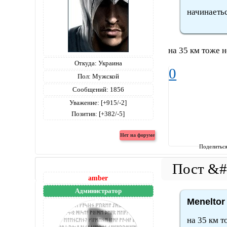
начинаетьс
на 35 км тоже н
Откуда:
Украина
0
Пол:
Мужской
Сообщений:
1856
Уважение:
[+915/-2]
Позитив:
[+382/-5]
Поделитьс
amber
Администратор
Meneltor
на 35 км т