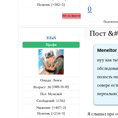
Позитив:
[+382/-5]
0
Поделитьс
TiTaN
Профи
Meneltor
нуу как ты
обследова
полость по
Откуда:
Ленск
севере ест
Возраст:
36
[1989-10-30]
нереально
Пол:
Мужской
Сообщений:
11502
Уважение:
[+407/-3]
Я слышал про о
Позитив:
[+214/-3]