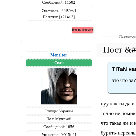
Сообщений:
11502
Уважение:
[+407/-3]
Позитив:
[+214/-3]
Поделитьс
Meneltоr
Свой
TiTaN на
это что за?
нуу как ты да 
Откуда:
Украина
точно не помню
Пол:
Мужской
что такая же и 
Сообщений:
1856
бурить-нереаль
Уважение:
[+915/-2]