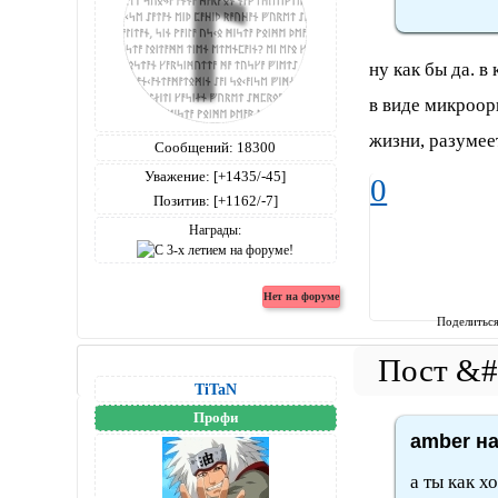
ну как бы да. в
в виде микроор
жизни, разумее
Сообщений:
18300
Уважение:
[+1435/-45]
0
Позитив:
[+1162/-7]
Награды:
Поделитьс
TiTaN
Профи
amber на
а ты как х