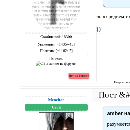
но в среднем то
0
Сообщений:
18300
Уважение:
[+1435/-45]
Позитив:
[+1162/-7]
Награды:
Поделитьс
Meneltоr
Свой
amber на
разумеетс