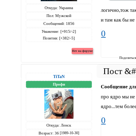
Откуда:
Украина
логично,тож та
Пол:
Мужской
и там как бы не
Сообщений:
1856
0
Уважение:
[+915/-2]
Позитив:
[+382/-5]
Поделитьс
TiTaN
Профи
Сообщение дл
про ядро мы не 
ядро...тем боле
0
Откуда:
Ленск
Возраст:
36
[1989-10-30]