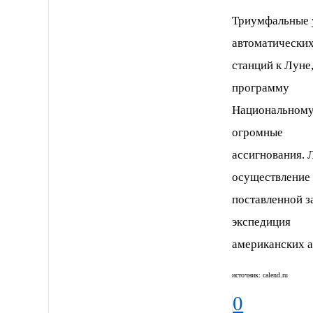
Триумфальные у
автоматически
станций к Луне
программу
Национальному 
огромные
ассигнования. 
осуществление
поставленной з
экспедиция
американских а
источник: саlend.ru
0