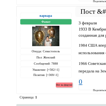
Поделитьс
варвара
Фанат
3 февраля
1933 В Кембри
созданная для
1984 США вперв
Откуда:
Севастополь
использования
Пол:
Женский
1966 Советская
Сообщений:
7888
Уважение:
[+582/-1]
передала на Зе
Позитив:
[+369/-1]
0
Поделитьс
Страница:
1