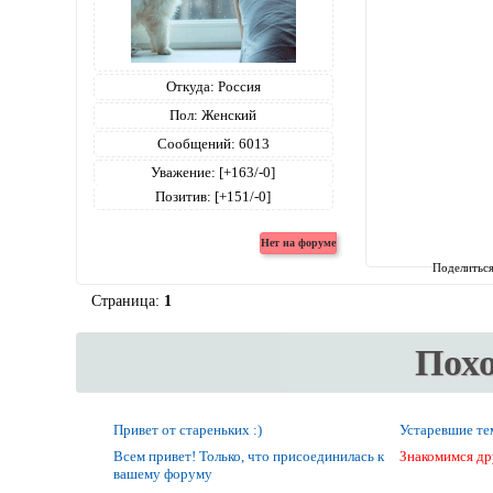
Откуда:
Россия
Пол:
Женский
Сообщений:
6013
Уважение:
[+163/-0]
Позитив:
[+151/-0]
Поделитьс
Страница:
1
Пох
Привет от стареньких :)
Устаревшие т
Всем привет! Только, что присоединилась к
Знакомимся др
вашему форуму