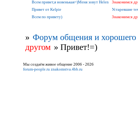
Всем привет,я новенькая=)Меня зовут Helen
Знакомимся др
Привет от Kelpie
Устаревшие т
Всем по привету)
Знакомимся др
»
Форум общения и хорошего 
другом
»
Привет!=)
Мы создаём живое общение 2006 - 2026
forum-people.ru
znakomstva.4bb.ru