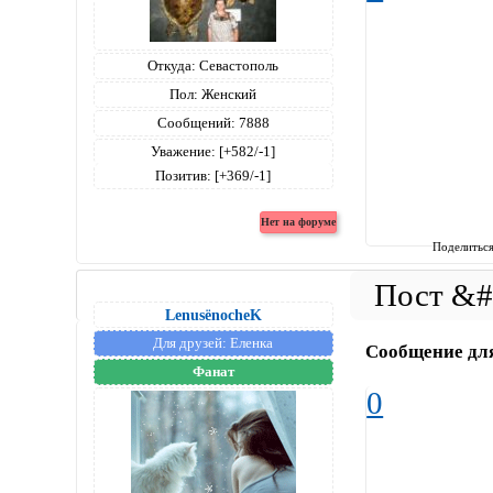
Откуда:
Севастополь
Пол:
Женский
Сообщений:
7888
Уважение:
[+582/-1]
Позитив:
[+369/-1]
Поделитьс
LenusёnocheK
Для друзей:
Еленка
Сообщение дл
Фанат
0