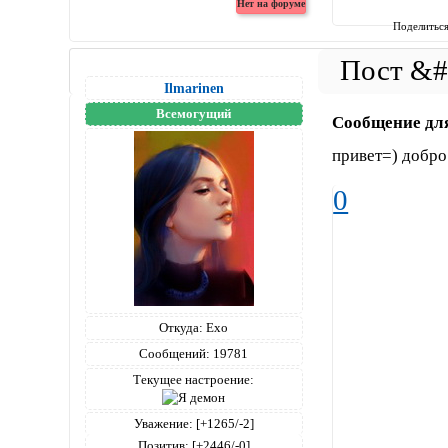
Поделитьс
Ilmarinen
Всемогущий
Сообщение дл
привет=) добро
0
Откуда:
Ехо
Сообщений:
19781
Текущее настроение:
Уважение:
[+1265/-2]
Позитив:
[+2446/-0]