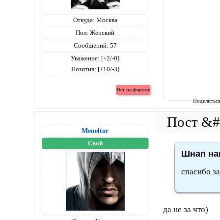
Откуда:
Москва
Пол:
Женский
Сообщений:
57
Уважение:
[+2/-0]
Позитив:
[+10/-3]
Поделитьс
Meneltоr
Свой
Шнап нап
спасибо за
да не за что)