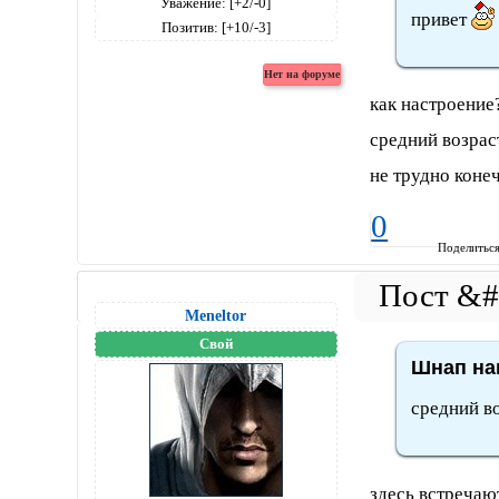
Уважение:
[+2/-0]
привет
Позитив:
[+10/-3]
как настроение
средний возрас
не трудно коне
0
Поделитьс
Meneltоr
Свой
Шнап нап
средний в
здесь встречают