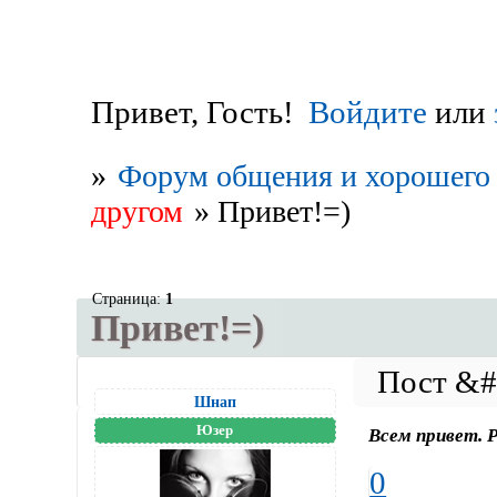
Привет, Гость!
Войдите
или
»
Форум общения и хорошего 
другом
»
Привет!=)
Страница:
1
Привет!=)
Шнап
Юзер
Всем привет. Р
0