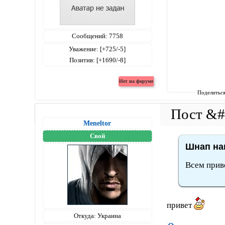
Сообщений:
7758
Уважение:
[+725/-5]
Позитив:
[+1690/-8]
Поделитьс
Meneltоr
Свой
Шнап нап
Всем приве
привет
Откуда:
Украина