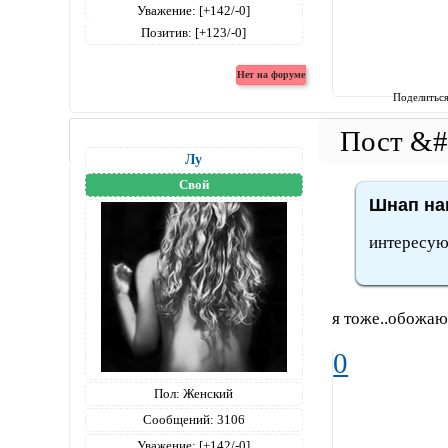
Уважение:
[+142/-0]
Позитив:
[+123/-0]
Поделитьс
Лу
Свой
Шнап нап
интересую
я тоже..обожаю
0
Пол:
Женский
Сообщений:
3106
Уважение:
[+142/-0]