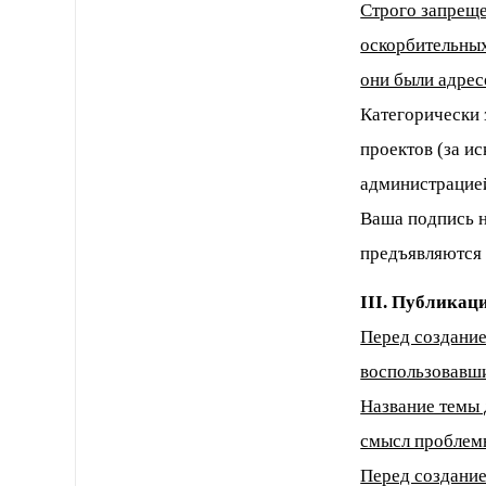
Строго запреще
оскорбительных
они были адрес
Категорически 
проектов (за и
администрацией
Ваша подпись н
предъявляются 
III. Публикац
Перед создание
воспользовавши
Название темы
смысл проблем
Перед создание