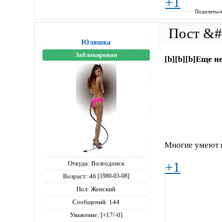
+1
Поделитьс
Юляшка
Заблокирован
[b][b][b]Еще 
Многие умеют в
+1
Откуда:
Волгодонск
Возраст:
46
[1980-03-08]
Пол:
Женский
Сообщений:
144
Уважение:
[+17/-0]