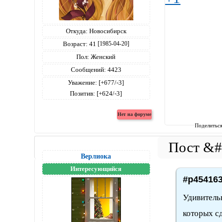
Откуда:
Новосибирск
Возраст:
41
[1985-04-20]
Пол:
Женский
Сообщений:
4423
Уважение:
[+677/-3]
Позитив:
[+624/-3]
Поделитьс
Верлиока
Интересующийся
#p454163
Удивитель
которых с