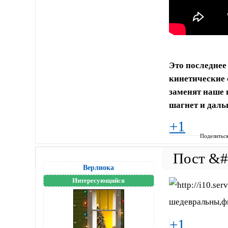
Это последнее
кинетические 
заменят наше 
шагнет и даль
+1
Поделитьс
Верлиока
Интересующийся
шедевральны,фи
+1