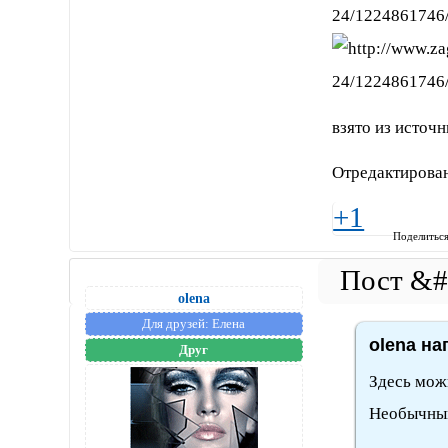
взято из источ
Отредактирован
+1
Поделитьс
olena
Для друзей:
Елена
olena на
Друг
Здесь мож
Необычным