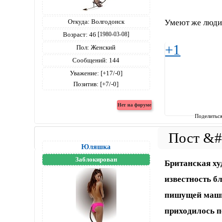
Откуда:
Волгодонск
Умеют же люд
Возраст:
46
[1980-03-08]
+1
Пол:
Женский
Сообщений:
144
Уважение:
[+17/-0]
Позитив:
[+7/-0]
Поделитьс
Юляшка
Заблокирован
Британская ху
известность б
пишущей машин
приходилось п