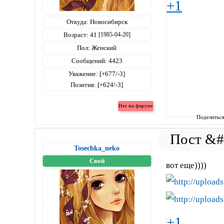
+1
Откуда:
Новосибирск
Возраст:
41
[1985-04-20]
Пол:
Женский
Сообщений:
4423
Уважение:
[+677/-3]
Позитив:
[+624/-3]
Поделитьс
Tosechka_neko
Свой
вот еще))))
+1