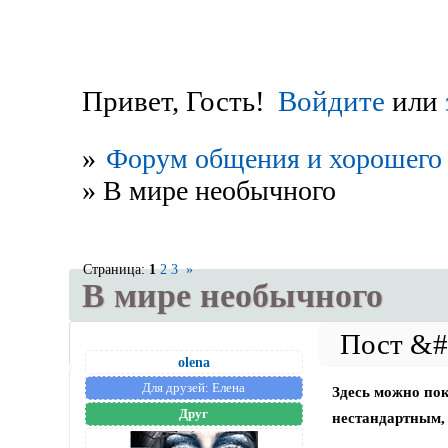
Привет, Гость!
Войдите
или
»
Форум общения и хорошего 
»
В мире необычного
Страница:
1
2
3
»
В мире необычного
olena
Для друзей:
Елена
Здесь можно по
Друг
нестандартным,