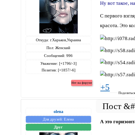
Ну вот такое, н
С первого взгля
красота. Это ко
Откуда:
г.Харьков,Украина
Пол:
Женский
Сообщений:
996
Уважение:
[+1796/-3]
Позитив:
[+1857/-6]
+5
Поделитьс
olena
Для друзей:
Елена
А это горизон
Друг