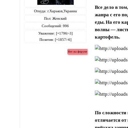
Все дело в том
Откуда:
г.Харьков,Украина
жанра с его по
Пол:
Женский
еды. На его ка
Сообщений:
996
волны — листы
Уважение:
[+1796/-3]
картофель.
Позитив:
[+1857/-6]
По сложности 
отличается от
пейзажа заним