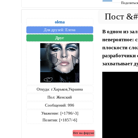
Поделитьс
olena
Для друзей:
Елена
В одном из за
Друг
невероятное: 
плоскости сло
разработчики 
захватывает д
Откуда:
г.Харьков,Украина
Пол:
Женский
Сообщений:
996
Уважение:
[+1796/-3]
Позитив:
[+1857/-6]