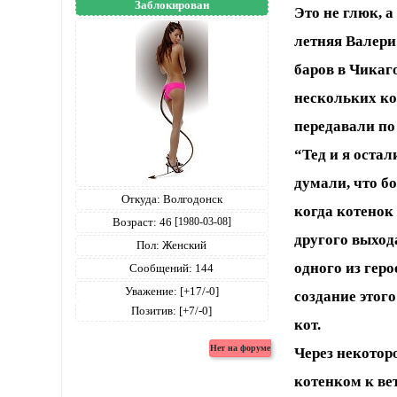
Заблокирован
Это не глюк, а
летняя Валери
баров в Чикаг
нескольких кот
передавали по 
“Тед и я остал
думали, что бо
Откуда:
Волгодонск
когда котенок 
Возраст:
46
[1980-03-08]
другого выход
Пол:
Женский
одного из гер
Сообщений:
144
Уважение:
[+17/-0]
создание этог
Позитив:
[+7/-0]
кот.
Через некотор
котенком к ве