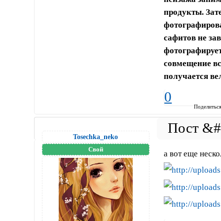
продукты. Зат
фотографирова
сафитов не за
фотографирует
совмещение вс
получается ве
0
Поделитьс
Tosechka_neko
Свой
а вот еще неско