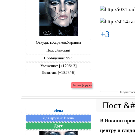
+3
Откуда:
г.Харьков,Украина
Пол:
Женский
Сообщений:
996
Уважение:
[+1796/-3]
Позитив:
[+1857/-6]
Поделитьс
olena
Для друзей:
Елена
В Японии прио
Друг
центру и гляд