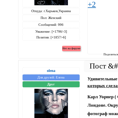
+2
Откуда:
г.Харьков,Украина
Пол:
Женский
Сообщений:
996
Уважение:
[+1796/-3]
Позитив:
[+1857/-6]
Поделитьс
olena
Для друзей:
Елена
Удивительные
Друг
которых сдела
Карл Уорнер (
Лондоне. Окр
фотограф може