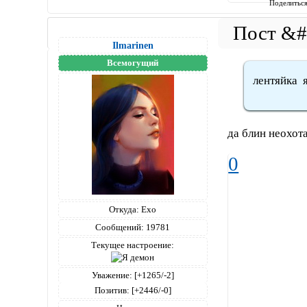
Поделитьс
Ilmarinen
Всемогущий
лентяйка я
да блин неохот
0
Откуда:
Ехо
Сообщений:
19781
Текущее настроение:
Уважение:
[+1265/-2]
Позитив:
[+2446/-0]