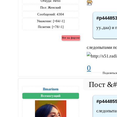
Откуда:
Небо
Пол:
Женский
Сообщений:
4304
#p444853
Уважение:
[+84/-1]
Позитив:
[+78/-1]
уу..даа) и
следопытами п
0
Поделитьс
Ilmarinen
Всемогущий
#p444855
следопыта