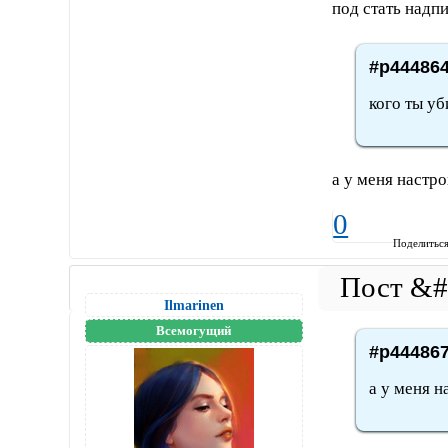
под стать над
#p444864
кого ты уб
а у меня настро
0
Поделитьс
Ilmarinen
Всемогущий
#p444867
а у меня н