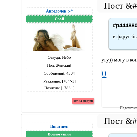
Ангелочек :-*
Свой
#p444880
в фдруг бы
Откуда:
Небо
угу)) могу в ко
Пол:
Женский
0
Сообщений:
4304
Уважение:
[+84/-1]
Позитив:
[+78/-1]
Поделитьс
Ilmarinen
Всемогущий