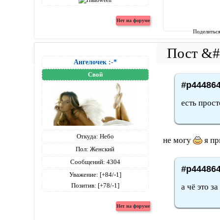
Поделитьс
Ангелочек :-*
Свой
#p444864
есть прост
Откуда:
Небо
не могу
я пр
Пол:
Женский
Сообщений:
4304
#p444864
Уважение:
[+84/-1]
Позитив:
[+78/-1]
а чё это за