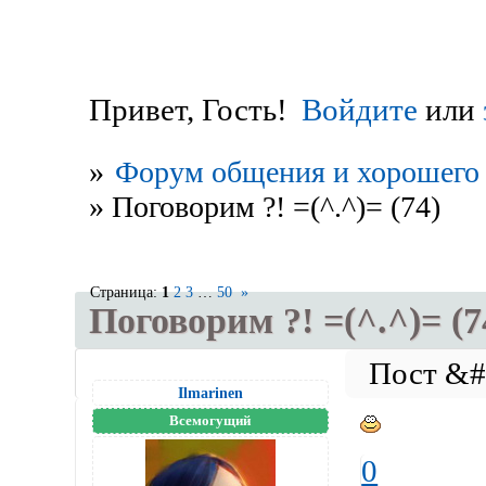
Привет, Гость!
Войдите
или
»
Форум общения и хорошего 
»
Поговорим ?! =(^.^)= (74)
Страница:
1
2
3
…
50
»
Поговорим ?! =(^.^)= (7
Ilmarinen
Всемогущий
0