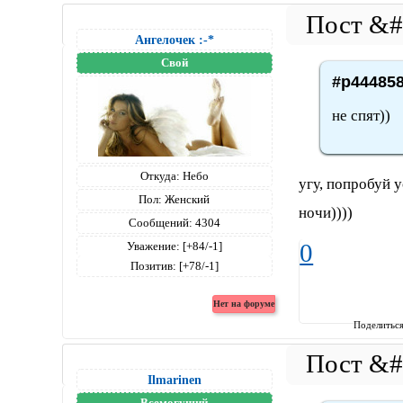
Ангелочек :-*
Свой
#p444858
не спят))
Откуда:
Небо
угу, попробуй 
Пол:
Женский
ночи))))
Сообщений:
4304
0
Уважение:
[+84/-1]
Позитив:
[+78/-1]
Поделитьс
Ilmarinen
Всемогущий