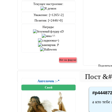
Текущее настроение:
Уважение:
[+1265/-2]
Позитив:
[+2446/-0]
Награды:
Поделитьс
Ангелочек :-*
Свой
#p444872
а кто тебе