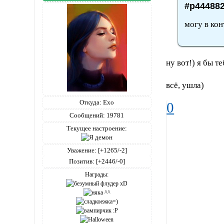
#p444882
могу в кон
ну вот!) я бы т
всё, ушла)
Откуда:
Ехо
0
Сообщений:
19781
Текущее настроение:
Уважение:
[+1265/-2]
Позитив:
[+2446/-0]
Награды: