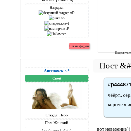
Награды:
Поделитьс
Ангелочек :-*
Свой
#p444871
чёёрт.. сё
короче я 
Откуда:
Небо
Пол:
Женский
вот невезение)
Сообщений:
4304