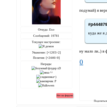
подумай) я вер
#p444879
Откуда:
Ехо
куда же я 
Сообщений:
19781
Текущее настроение:
ну мало ли..) в
Уважение:
[+1265/-2]
Позитив:
[+2446/-0]
0
Награды:
Поделитьс