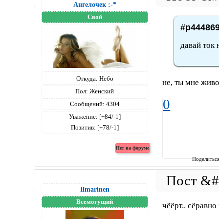
Ангелочек :-*
Свой
#p444869
давай ток 
Откуда:
Небо
не, ты мне жив
Пол:
Женский
0
Сообщений:
4304
Уважение:
[+84/-1]
Позитив:
[+78/-1]
Поделитьс
Ilmarinen
Всемогущий
чёёрт.. сёравно