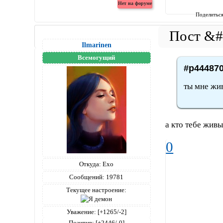
Поделитьс
Ilmarinen
Всемогущий
#p444870
ты мне жи
а кто тебе жив
0
Откуда:
Ехо
Сообщений:
19781
Текущее настроение:
Уважение:
[+1265/-2]
Позитив:
[+2446/-0]