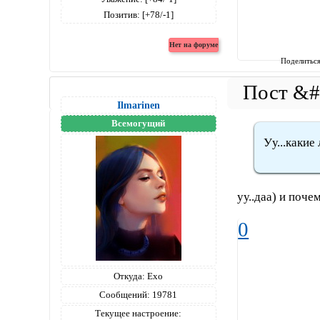
Позитив:
[+78/-1]
Поделитьс
Ilmarinen
Всемогущий
Уу...какие
уу..даа) и поче
0
Откуда:
Ехо
Сообщений:
19781
Текущее настроение: