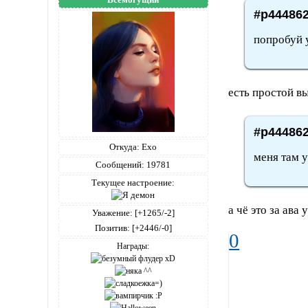
#p444862
попробуй 
есть простой в
#p444862
Откуда:
Ехо
меня там у
Сообщений:
19781
Текущее настроение:
а чё это за ава
Уважение:
[+1265/-2]
Позитив:
[+2446/-0]
0
Награды: