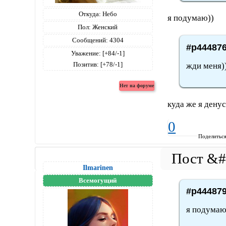
Откуда:
Небо
я подумаю))
Пол:
Женский
Сообщений:
4304
#p444876
Уважение:
[+84/-1]
Позитив:
[+78/-1]
жди меня)
куда же я дену
0
Поделитьс
Ilmarinen
Всемогущий
#p444879
я подумаю