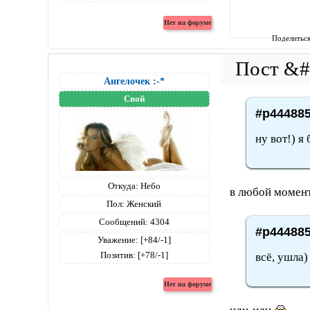
Поделитьс
Ангелочек :-*
Свой
#p444885
ну вот!) я
Откуда:
Небо
в любой момент
Пол:
Женский
Сообщений:
4304
#p444885
Уважение:
[+84/-1]
Позитив:
[+78/-1]
всё, ушла)