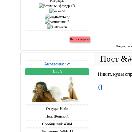
Награды:
Поделитьс
Ангелочек :-*
Свой
Никит, куды сп
0
Откуда:
Небо
Пол:
Женский
Сообщений:
4304
Уважение:
[+84/-1]