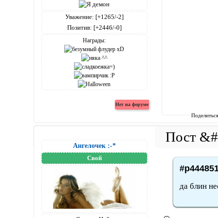
Уважение:
[+1265/-2]
Позитив:
[+2446/-0]
Награды:
Поделитьс
Ангелочек :-*
Свой
#p444851
да блин не