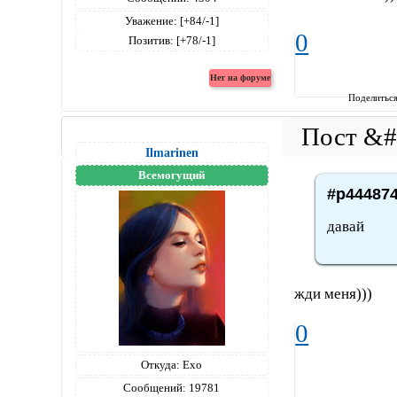
Уважение:
[+84/-1]
0
Позитив:
[+78/-1]
Поделитьс
Ilmarinen
Всемогущий
#p444874
давай
жди меня)))
0
Откуда:
Ехо
Сообщений:
19781