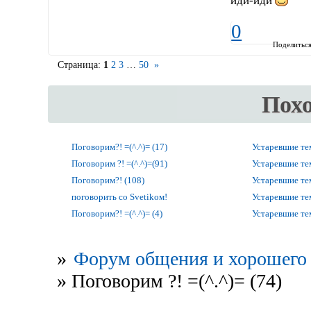
иди-иди
0
Поделитьс
Страница:
1
2
3
…
50
»
Пох
Поговорим?! =(^.^)= (17)
Устаревшие т
Поговорим ?! =(^.^)=(91)
Устаревшие т
Поговорим?! (108)
Устаревшие т
поговорить со Svetikом!
Устаревшие т
Поговорим?! =(^.^)= (4)
Устаревшие т
»
Форум общения и хорошего 
»
Поговорим ?! =(^.^)= (74)