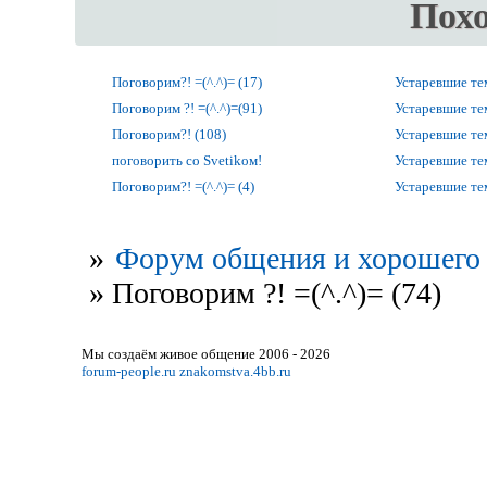
Пох
Поговорим?! =(^.^)= (17)
Устаревшие т
Поговорим ?! =(^.^)=(91)
Устаревшие т
Поговорим?! (108)
Устаревшие т
поговорить со Svetikом!
Устаревшие т
Поговорим?! =(^.^)= (4)
Устаревшие т
»
Форум общения и хорошего 
»
Поговорим ?! =(^.^)= (74)
Мы создаём живое общение 2006 - 2026
forum-people.ru
znakomstva.4bb.ru