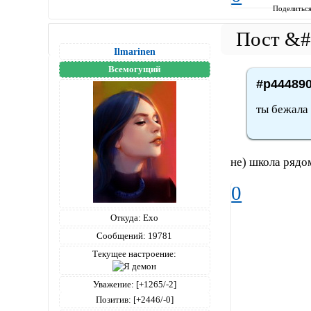
Поделитьс
Ilmarinen
Всемогущий
#p444890
ты бежала 
не) школа рядо
0
Откуда:
Ехо
Сообщений:
19781
Текущее настроение:
Уважение:
[+1265/-2]
Позитив:
[+2446/-0]