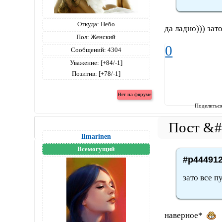
Откуда:
Небо
да ладно))) за
Пол:
Женский
0
Сообщений:
4304
Уважение:
[+84/-1]
Позитив:
[+78/-1]
Поделитьс
Ilmarinen
Всемогущий
#p444912
зато все п
наверное*