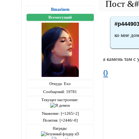
Ilmarinen
Всемогущий
#p444903
ко мне до
а камень там с 
0
Откуда:
Ехо
Сообщений:
19781
Текущее настроение:
Уважение:
[+1265/-2]
Позитив:
[+2446/-0]
Награды: