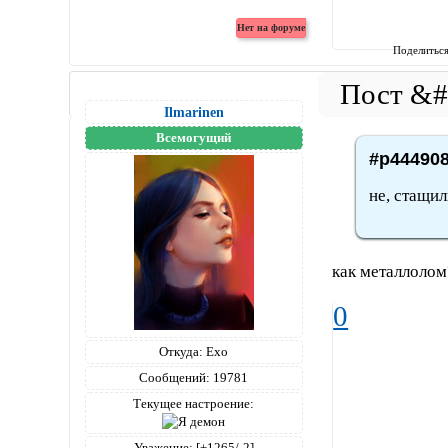
Поделитьс
Ilmarinen
Всемогущий
#p444908
не, стащил
как металлоло
0
Откуда:
Ехо
Сообщений:
19781
Текущее настроение:
Уважение:
[+1265/-2]