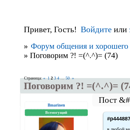
Привет, Гость!
Войдите
или
»
Форум общения и хорошего 
»
Поговорим ?! =(^.^)= (74)
Страница:
«
1
2
3
4
…
50
»
Поговорим ?! =(^.^)= (7
Ilmarinen
Всемогущий
#p444887
в любой м