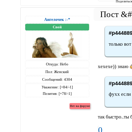
Поделитьс
Ангелочек :-*
Свой
#p444889
только вот
Откуда:
Небо
хехехе)) знаю
Пол:
Женский
Сообщений:
4304
#p444889
Уважение:
[+84/-1]
Позитив:
[+78/-1]
фухх если 
так быстро..ты
0