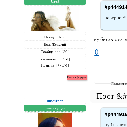
Свой
#p444914
наверное*
Откуда:
Небо
ну без автомата
Пол:
Женский
0
Сообщений:
4304
Уважение:
[+84/-1]
Позитив:
[+78/-1]
Поделитьс
Ilmarinen
Всемогущий
#p444916
ну без авт