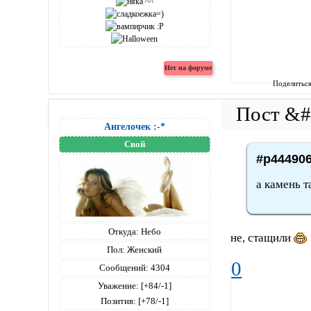
Поделитьс
Ангелочек :-*
Свой
#p444906
а камень т
Откуда:
Небо
не, стащили
Пол:
Женский
0
Сообщений:
4304
Уважение:
[+84/-1]
Позитив:
[+78/-1]