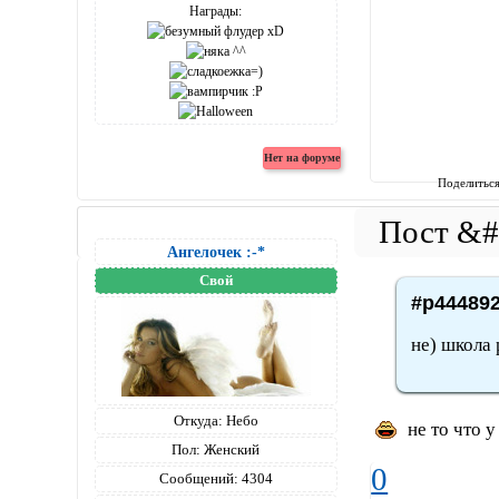
Награды:
Поделитьс
Ангелочек :-*
Свой
#p444892
не) школа 
Откуда:
Небо
не то что у
Пол:
Женский
0
Сообщений:
4304