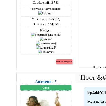
Сообщений:
19781
Текущее настроение:
Уважение:
[+1265/-2]
Позитив:
[+2446/-0]
Награды:
Поделитьс
Ангелочек :-*
Свой
#p444911
эх, и из за