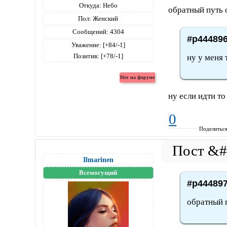
Откуда:
Небо
обратный путь
Пол:
Женский
Сообщений:
4304
#p444896
Уважение:
[+84/-1]
Позитив:
[+78/-1]
ну у меня
ну если идти то
0
Поделитьс
Ilmarinen
Всемогущий
#p444897
обратный 