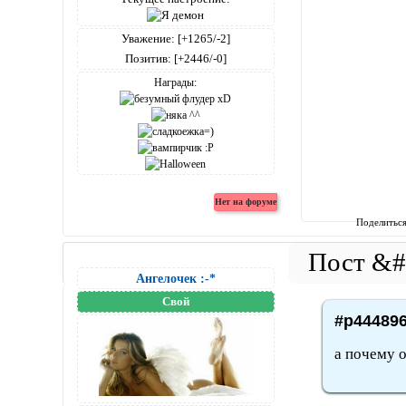
Уважение:
[+1265/-2]
Позитив:
[+2446/-0]
Награды:
Поделитьс
Ангелочек :-*
Свой
#p444896
а почему 