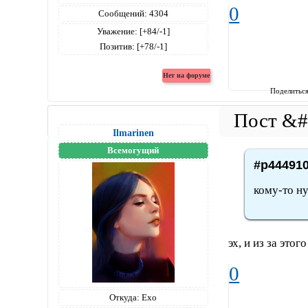
0
Сообщений:
4304
Уважение:
[+84/-1]
Позитив:
[+78/-1]
Поделитьс
Ilmarinen
Всемогущий
#p444910
кому-то н
эх, и из за этог
0
Откуда:
Ехо