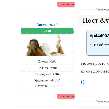
Поделитьс
Ангелочек :-*
Свой
#p444902
а, ты об эт
Откуда:
Небо
это же просто к
Пол:
Женский
ко мне домой в
Сообщений:
4304
0
Уважение:
[+84/-1]
Позитив:
[+78/-1]
Поделитьс