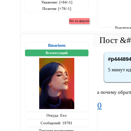
Уважение:
[+84/-1]
Позитив:
[+78/-1]
Поделитьс
Ilmarinen
Всемогущий
#p444894
5 минут ид
а почему обрат
0
Откуда:
Ехо
Сообщений:
19781
Текущее настроение: