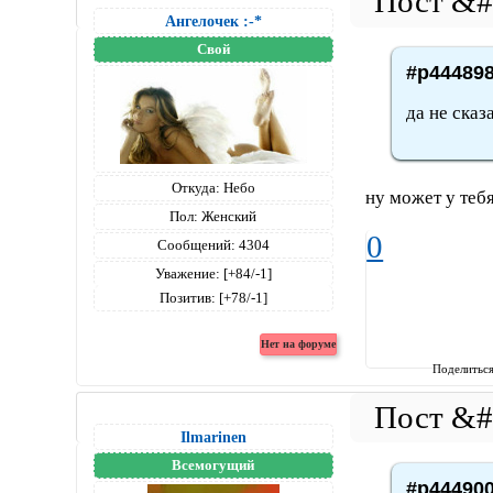
Ангелочек :-*
Свой
#p444898
да не сказ
Откуда:
Небо
ну может у теб
Пол:
Женский
0
Сообщений:
4304
Уважение:
[+84/-1]
Позитив:
[+78/-1]
Поделитьс
Ilmarinen
Всемогущий
#p444900