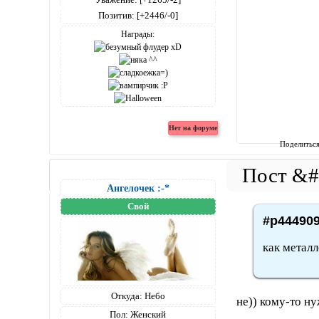
Позитив:
[+2446/-0]
Награды:
Поделитьс
Ангелочек :-*
Свой
#p444909
как метал
Откуда:
Небо
не)) кому-то н
Пол:
Женский