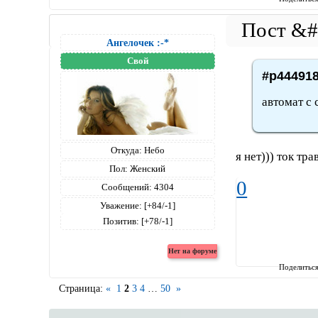
Ангелочек :-*
Свой
#p444918
автомат с
Откуда:
Небо
я нет))) ток тр
Пол:
Женский
0
Сообщений:
4304
Уважение:
[+84/-1]
Позитив:
[+78/-1]
Поделитьс
Страница:
«
1
2
3
4
…
50
»