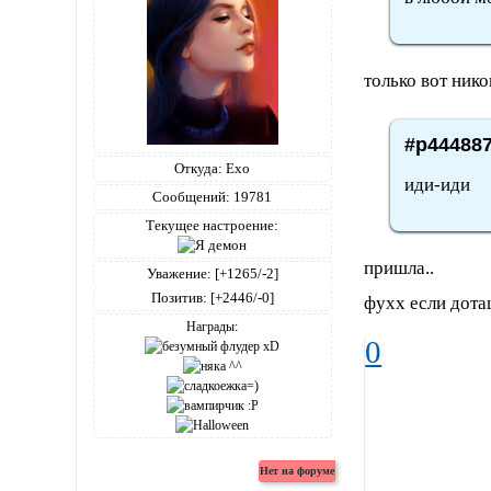
только вот нико
#p444887
Откуда:
Ехо
иди-иди
Сообщений:
19781
Текущее настроение:
пришла..
Уважение:
[+1265/-2]
Позитив:
[+2446/-0]
фухх если дота
Награды:
0