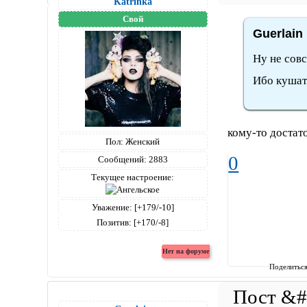
Katrinka
Свой
Guerlain
Ну не совс
Ибо кушать
кому-то достато
Пол:
Женский
0
Сообщений:
2883
Текущее настроение:
Уважение:
[+179/-10]
Позитив:
[+170/-8]
Поделитьс