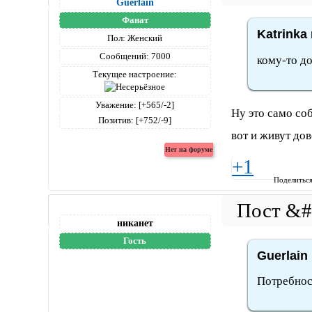
Guerlain
Фанат
Katrinka
Пол:
Женский
Сообщений:
7000
кому-то до
Текущее настроение:
Уважение:
[+565/-2]
Ну это само соб
Позитив:
[+752/-9]
вот и живут дов
+1
Поделитьс
никанет
Гость
Guerlain
Потребност