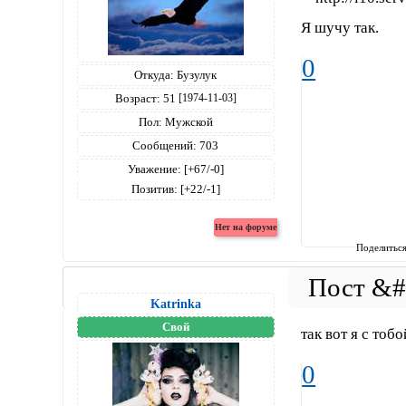
Я шучу так.
0
Откуда:
Бузулук
Возраст:
51
[1974-11-03]
Пол:
Мужской
Сообщений:
703
Уважение:
[+67/-0]
Позитив:
[+22/-1]
Поделитьс
Katrinka
Свой
так вот я с тобо
0