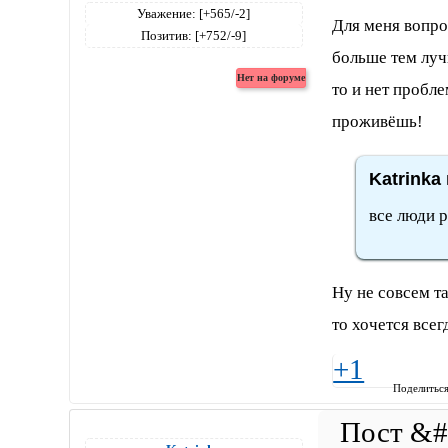
Уважение:
[+565/-2]
Для меня вопро
Позитив:
[+752/-9]
больше тем лучш
то и нет пробле
проживёшь!
Katrinka
все люди р
Ну не совсем та
то хочется всегд
+1
Поделитьс