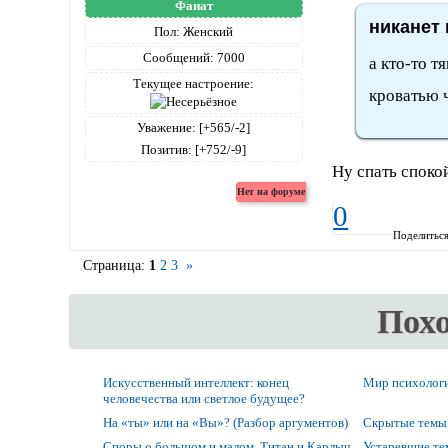
Фанат
никанет 
Пол:
Женский
Сообщений:
7000
а кто-то т
Текущее настроение:
кроватью ч
Уважение:
[+565/-2]
Позитив:
[+752/-9]
Ну спать споко
0
Поделитьс
Страница:
1
2
3
»
Пох
Искусственный интеллект: конец
Мир психолог
человечества или светлое будущее?
На «ты» или на «Вы»? (Разбор аргументов)
Скрытые темы
Споры о большом и малом. Титан и Карлыч.
Устаревшие т