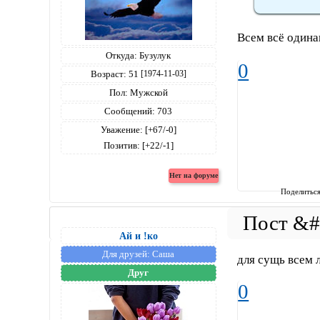
Всем всё один
Откуда:
Бузулук
0
Возраст:
51
[1974-11-03]
Пол:
Мужской
Сообщений:
703
Уважение:
[+67/-0]
Позитив:
[+22/-1]
Поделитьс
Ай и !ко
Для друзей:
Саша
для сущь всем
Друг
0