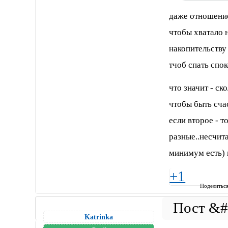
даже отношение
чтобы хватало н
накопительству
тчоб спать спок
что значит - ск
чтобы быть сча
если второе - т
разные..несчит
минимум есть) 
+1
Поделитьс
Katrinka