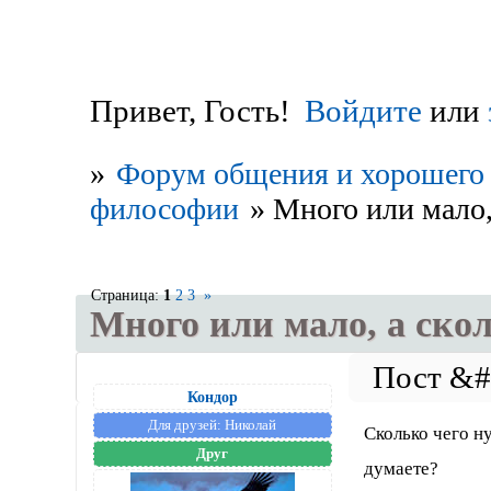
Привет, Гость!
Войдите
или
»
Форум общения и хорошего 
философии
»
Много или мало,
Страница:
1
2
3
»
Много или мало, а скол
Кондор
Для друзей:
Николай
Сколько чего н
Друг
думаете?