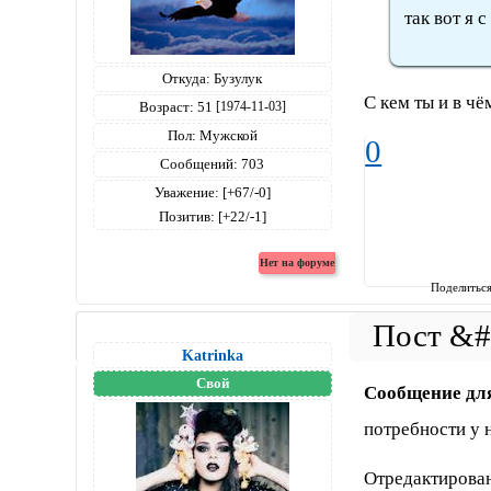
так вот я с
Откуда:
Бузулук
С кем ты и в чё
Возраст:
51
[1974-11-03]
Пол:
Мужской
0
Сообщений:
703
Уважение:
[+67/-0]
Позитив:
[+22/-1]
Поделитьс
Katrinka
Свой
Сообщение дл
потребности у н
Отредактирован