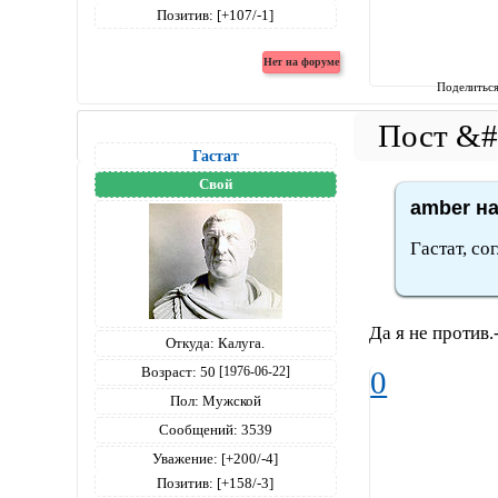
Позитив:
[+107/-1]
Поделитьс
Гастат
Свой
amber на
Гастат, со
Да я не против.-
Откуда:
Калуга.
Возраст:
50
[1976-06-22]
0
Пол:
Мужской
Сообщений:
3539
Уважение:
[+200/-4]
Позитив:
[+158/-3]