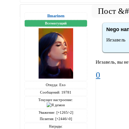
Ilmarinen
Всемогущий
Nego нап
Иезавель
Иезавель, вы не
0
Откуда:
Ехо
Сообщений:
19781
Текущее настроение:
Уважение:
[+1265/-2]
Позитив:
[+2446/-0]
Награды: