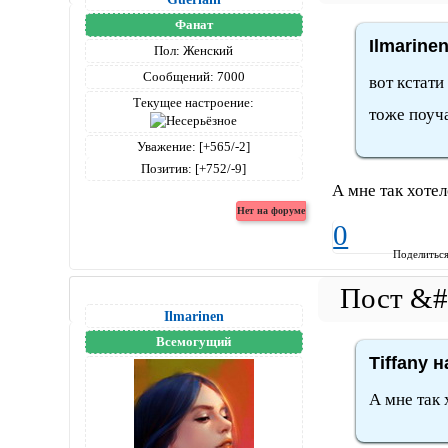
Фанат
Ilmarine
Пол:
Женский
Сообщений:
7000
вот кстати
Текущее настроение:
тоже поуча
Уважение:
[+565/-2]
Позитив:
[+752/-9]
А мне так хоте
0
Поделитьс
Ilmarinen
Всемогущий
Tiffany н
А мне так 