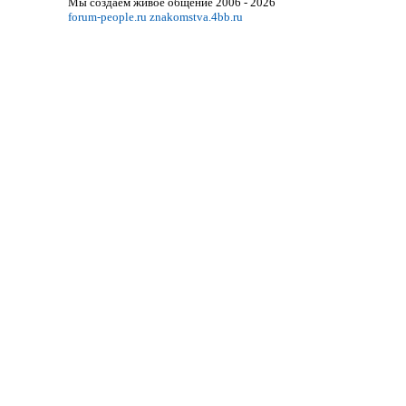
Мы создаём живое общение 2006 - 2026
forum-people.ru
znakomstva.4bb.ru