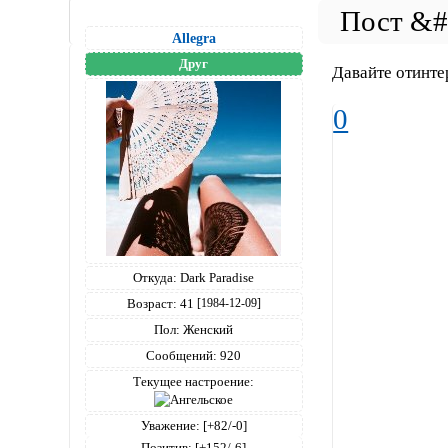
Allegra
Друг
Давайте отинт
0
Откуда:
Dark Paradise
Возраст:
41
[1984-12-09]
Пол:
Женский
Сообщений:
920
Текущее настроение:
Уважение:
[+82/-0]
Позитив:
[+152/-6]