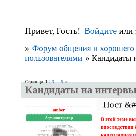
Привет, Гость!
Войдите
или
»
Форум общения и хорошего 
пользователями
»
Кандидаты 
Страница:
1
2
3
…
6
»
Кандидаты на интервь
amber
Администратор
В этой теме в
впоследствии 
календарная н