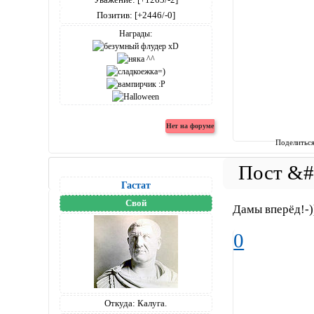
Позитив:
[+2446/-0]
Награды:
Поделитьс
Гастат
Свой
Дамы вперёд!-)
0
Откуда:
Калуга.