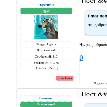
Одесситка
Друг
Ilmarine
это добро
Откуда:
Одесса
Ну, раз добров
Пол:
Женский
0
Сообщений:
816
Уважение:
[+79/-0]
Позитив:
[+53/-1]
Поделитьс
Ilmarinen
Всемогущий