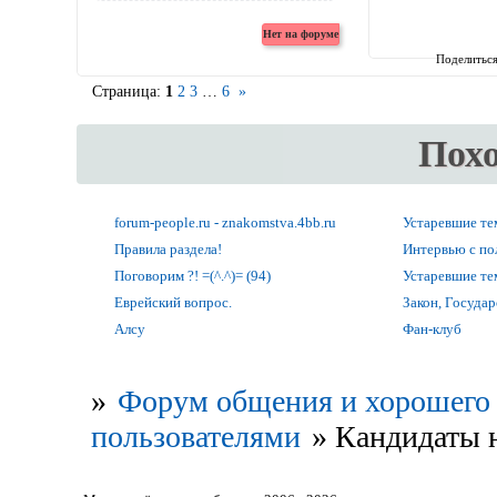
Поделитьс
Страница:
1
2
3
…
6
»
Пох
forum-people.ru - znakomstva.4bb.ru
Устаревшие т
Правила раздела!
Интервью с по
Поговорим ?! =(^.^)= (94)
Устаревшие т
Еврейский вопрос.
Закон, Государ
Алсу
Фан-клуб
»
Форум общения и хорошего 
пользователями
»
Кандидаты 