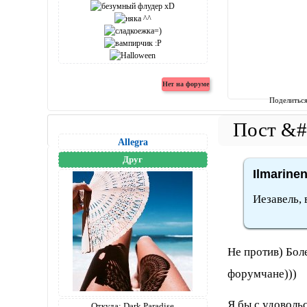
Поделитьс
Allegra
Друг
Ilmarine
Иезавель, 
Не против) Боле
форумчане)))
Я бы с удовольс
Откуда:
Dark Paradise