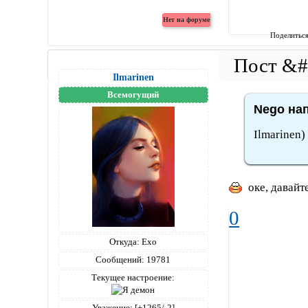
Поделитьс
Ilmarinen
Всемогущий
Nego нап
Ilmarinen)
оке, давайте
0
Откуда:
Ехо
Сообщений:
19781
Текущее настроение:
Уважение:
[+1265/-2]