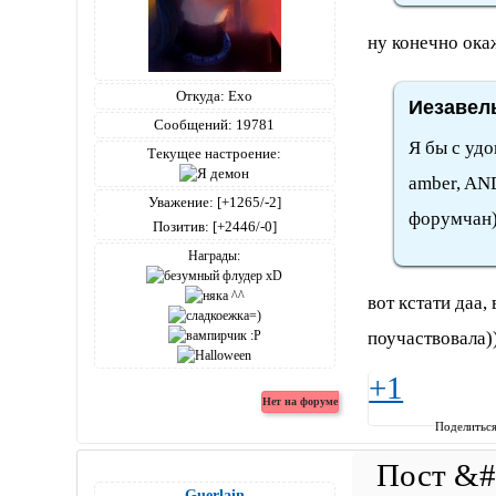
ну конечно окаж
Откуда:
Ехо
Иезавель
Сообщений:
19781
Я бы с удо
Текущее настроение:
amber, AN
Уважение:
[+1265/-2]
форумчан
Позитив:
[+2446/-0]
Награды:
вот кстати даа
поучаствовала)
+1
Поделитьс
Guerlain