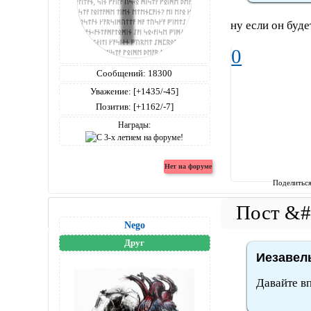
ну если он буде
0
Сообщений:
18300
Уважение:
[+1435/-45]
Позитив:
[+1162/-7]
Награды:
Поделитьс
Nego
Друг
Иезавель
Давайте в