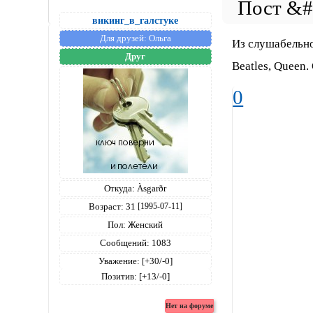
викинг_в_галстуке
Для друзей:
Ольга
Из слушабельног
Друг
Beatles, Queen.
0
Откуда:
Àsgarðr
Возраст:
31
[1995-07-11]
Пол:
Женский
Сообщений:
1083
Уважение:
[+30/-0]
Позитив:
[+13/-0]