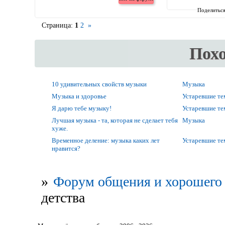
Поделитьс
Страница:
1
2
»
Пох
10 удивительных свойств музыки
Музыка
Музыка и здоровье
Устаревшие т
Я дарю тебе музыку!
Устаревшие т
Лучшая музыка - та, которая не сделает тебя
Музыка
хуже.
Временное деление: музыка каких лет
Устаревшие т
нравится?
»
Форум общения и хорошего 
детства