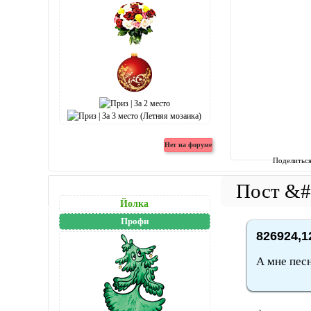
Поделитьс
Йолка
Профи
826924,1
А мне песн