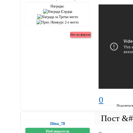
Награды:
0
Поделитьс
Dina_78
Наблюдатель