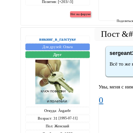
Позитив:
[+203/-3]
Поделитьс
викинг_в_галстуке
Для друзей:
Ольга
sergeant
Друг
Всё то же 
Увы, меня с ни
0
Откуда:
Àsgarðr
Возраст:
31
[1995-07-11]
Пол:
Женский