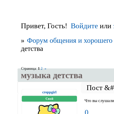
Привет, Гость!
Войдите
или
»
Форум общения и хорошего 
детства
Страница:
1
2
»
музыка детства
croppgirl
Свой
Что вы слушали
0