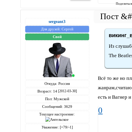
Поделитьс
sergeant3
Для друзей:
Сергей
викинг_в
Свой
Из слушабе
The Beatle
Всё то же но пл
Откуда:
Россия
жанрам,считаю,
Возраст:
14
[2012-03-30]
есть и Вагнер 
Пол:
Мужской
Сообщений:
3629
0
Текущее настроение:
Уважение:
[+79/-1]