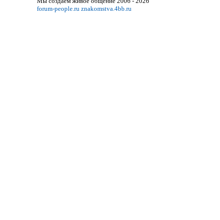
Мы создаём живое общение 2006 - 2026
forum-people.ru
znakomstva.4bb.ru