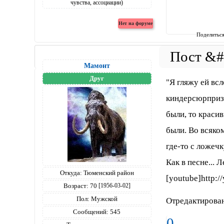
Поделитьс
Мамонт
Друг
"Я гляжу ей всл
киндерсюрпризо
были, то краси
были. Во всяком
где-то с ложечк
Как в песне... Л
Откуда:
Тюменский район
[youtube]http:
Возраст:
70
[1956-03-02]
Пол:
Мужской
Отредактирован
Сообщений:
545
0