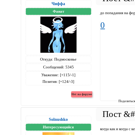
Чиффа
Фанат
до попадания на фор
0
Откуда:
Подмосковье
Сообщений:
5345
Уважение:
[+115/-1]
Позитив:
[+124/-3]
Поделитьс
Solnushko
Интересующийся
когда как и когда с к