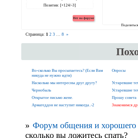
Позитив:
[+124/-3]
Поделитьс
Страница:
1
2
3
…
8
»
Пох
Во-сколько Вы просыпаетесь? (Если Вам
Опросы
никуда не нужно идти)
Насколько мы интересны друг другу?
Устаревшие т
Чернобыль
Устаревшие т
Открытое письмо жене.
Прошу совета
Армагеддон не наступит никогда..-2
Знакомимся др
»
Форум общения и хорошего 
сколько вы ложитесь спать?