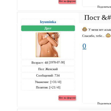
Поделитьс
Izyuminka
Друг
У меня нет аськи.
Спасибо, тебе...
0
Возраст:
48
[1978-07-30]
Пол:
Женский
Сообщений:
734
Уважение:
[+31/-0]
Позитив:
[+21/-0]
Поделитьс