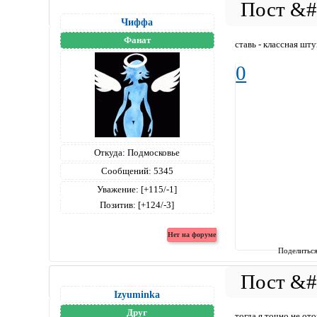
Чиффа
Фанат
ставь - классная шт
0
Откуда:
Подмосковье
Сообщений:
5345
Уважение:
[+115/-1]
Позитив:
[+124/-3]
Поделитьс
Izyuminka
Друг
тогда я точно не от