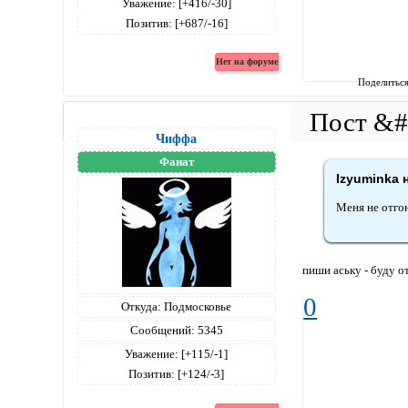
Уважение:
[+416/-30]
Позитив:
[+687/-16]
Поделитьс
Чиффа
Фанат
Izyuminka 
Меня не отгоня
пиши аську - буду о
0
Откуда:
Подмосковье
Сообщений:
5345
Уважение:
[+115/-1]
Позитив:
[+124/-3]