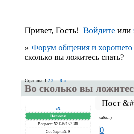
Привет, Гость!
Войдите
или
»
Форум общения и хорошего 
сколько вы ложитесь спать?
Страница:
1
2
3
…
8
»
Во сколько вы ложитес
eX
Новичок
сабж...)
Возраст:
52
[1974-07-18]
0
Сообщений:
9