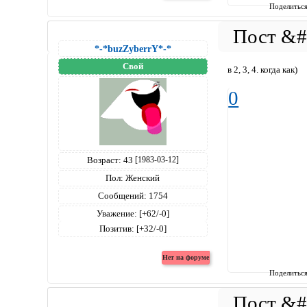
Поделитьс
*-*buzZyberrY*-*
Свой
в 2, 3, 4. когда как)
0
Возраст:
43
[1983-03-12]
Пол:
Женский
Сообщений:
1754
Уважение:
[+62/-0]
Позитив:
[+32/-0]
Поделитьс