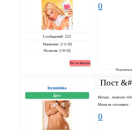
0
Сообщений:
225
Уважение:
[+1/-0]
Позитив:
[+0/-0]
Поделитьс
Izyuminka
Друг
Наташ... повезло тебе
Меня не отгоняют... 
0