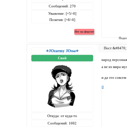
Сообщений:
270
Уважение:
[+5/-0]
Позитив:
[+8/-0]
Подел
⭐JOzarmy JOssa⭐
Свой
народ персонаж
а не из мира му
и да это совсем
0
Откуда:
от куда-то
Сообщений:
1692