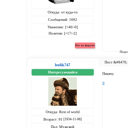
Откуда:
от куда-то
Сообщений:
1692
Уважение:
[+40/-0]
Позитив:
[+17/-2]
Подел
leolik747
Интересующийся
Пикачу
0
Откуда:
Rest of world
Возраст:
91
[1934-11-06]
Пол:
Мужской