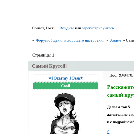
Привет, Гость!
Войдите
или
зарегистрируйтесь
.
»
Форум общения и хорошего настроения
»
Аниме
»
Сам
Страница:
1
Самый Крутой!
⭐JOzarmy JOssa⭐
Свой
Расскажит
самый крут
Делаем топ 5
желательно с 
и с подробной
0