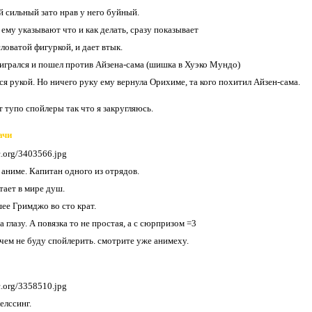
й сильный зато нрав у него буйный.
 ему указывают что и как делать, сразу показывает
ловатой фигуркой, и дает втык.
оигрался и пошел против Айзена-сама (шишка в Хуэко Мундо)
ся рукой. Но ничего руку ему вернула Орихиме, та кого похитил Айзен-сама.
 тупо спойлеры так что я закругляюсь.
ачи
 аниме. Капитан одного из отрядов.
ает в мире душ.
е Гримджо во сто крат.
а глазу. А повязка то не простая, а с сюрпризом =3
ачем не буду спойлерить. смотрите уже анимеху.
елссинг.