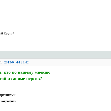
ый Крутой!
1
2013-04-14 23:42
е, кто по вашему мнению
ой из аниме персов?
картинками
 биографией