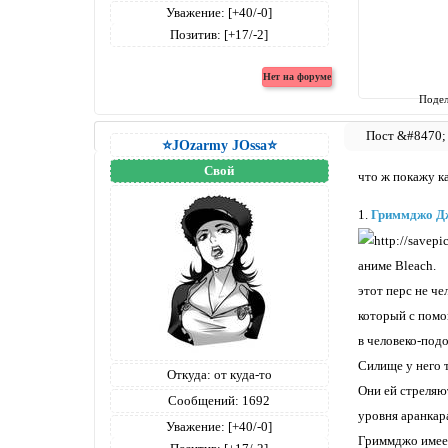
Уважение:
[+40/-0]
Позитив:
[+17/-2]
Подел
⭐JOzarmy JOssa⭐
Свой
что ж покажу ка
1.
Гриммджо Д
аниме Bleach.
этот перс не че
который с пом
в человеко-под
Силище у него т
Откуда:
от куда-то
Они ей стреляют
Сообщений:
1692
уровня аранкара
Уважение:
[+40/-0]
Гриммджо имеет