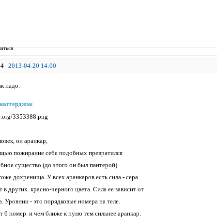
иться
4
2013-04-20 14:00
к надо.
жаггерджэк
ловек, он аранкар,
ощью пожирание себе подобных превратился
обное существо (до этого он был пантерой)
оже дохренища. У всех аранкаров есть сила - сера.
 в других. красно-черного цвета. Сила ее зависит от
. Уровнии - это порядковые номера на теле.
 6 номер. и чем ближе к нулю тем сильнее аранкар.