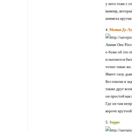
у него тоже с г
вампир, которы
анимеха крутая
4.
Монки Дэ Л
Аниме One Piec
о боже об это п
и пытаются быт
точно такие же.
Имеет силу дьяв
Без опаски и з
также друг всем
он простой как 
Где он там непр
короче крутоой
5.
Зорро