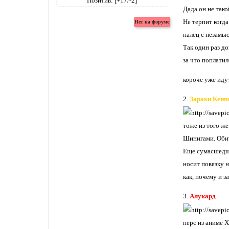
Позитив:
[+17/-2]
Дада он не тако
Не терпит когда
палец с незамыс
Так один раз д
за что поплатил
короче уже идут
2.
Зараки Кенп
тоже из того же
Шинигами. Обит
Еще сумасшедше
носит повязку н
как, почему и з
3.
Алукард
перс из аниме Х