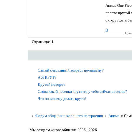
Аниме One Piec
просто крутой п
он крут хотя бы
0
Подел
Страница:
1
Самый счастливый возраст по-вашему?
А Я КРУТ?
Крутой поворот
Слова какой песенки крутятся у тебя сейчас в голове?
Что по вашему делать круто?
»
Форум общения и хорошего настроения
»
Аниме
»
Сам
Мы создаём живое общение 2006 - 2026