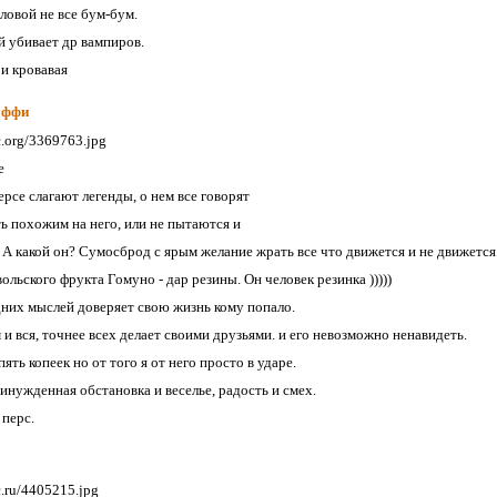
оловой не все бум-бум.
й убивает др вампиров.
 и кровавая
уффи
e
ерсе слагают легенды, о нем все говорят
ь похожим на него, или не пытаются и
 А какой он? Сумосброд с ярым желание жрать все что движется и не движется
ольского фрукта Гомуно - дар резины. Он человек резинка )))))
адних мыслей доверяет свою жизнь кому попало.
 и вся, точнее всех делает своими друзьями. и его невозможно ненавидеть.
пять копеек но от того я от него просто в ударе.
инужденная обстановка и веселье, радость и смех.
 перс.