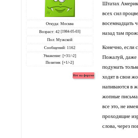
Штатах Америки
всех сил процв
восемнадцать ч
Откуда:
Москва
Возраст:
42
[1984-05-03]
назад там прож
Пол:
Мужской
Конечно, если с
Сообщений:
1162
Уважение:
[+31/-2]
Пожалуй, даже 
Позитив:
[+1/-2]
подумать только
ходят в свои ж
напиваются в ж
жопные письма,
все это, не име
проходящие изр
слова, через по