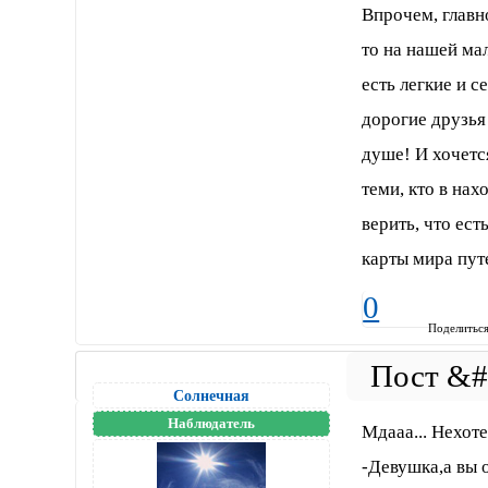
Впрочем, главно
то на нашей ма
есть легкие и с
дорогие друзья 
душе! И хочется
теми, кто в нах
верить, что ест
карты мира пут
0
Поделитьс
Солнечная
Наблюдатель
Мдааа... Нехоте
-Девушка,а вы 