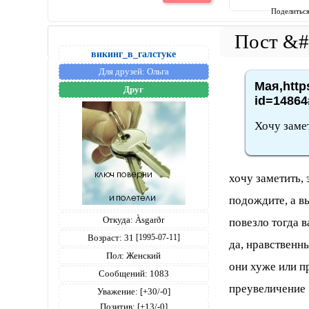
Поделитьс
викинг_в_галстуке
Для друзей:
Ольга
Мая,http
Друг
id=14864
Хочу замет
хочу заметить, 
подождите, а вы
Откуда:
Àsgarðr
повезло тогда
Возраст:
31
[1995-07-11]
да, нравственн
Пол:
Женский
они хуже или пр
Сообщений:
1083
преувеличение
Уважение:
[+30/-0]
Позитив:
[+13/-0]