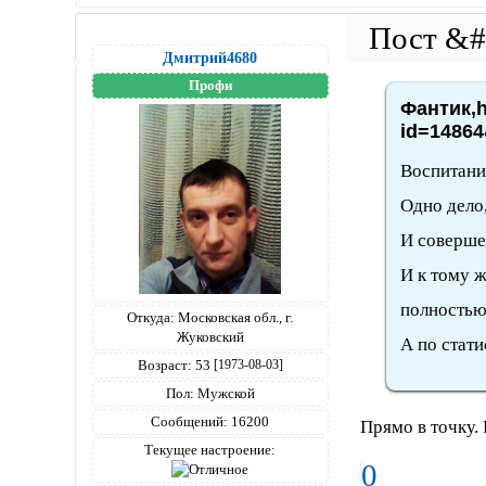
Дмитрий4680
Профи
Фантик,h
id=14864
Воспитание
Одно дело,
И совершен
И к тому ж
полностью
Откуда:
Московская обл., г.
Жуковский
А по стати
Возраст:
53
[1973-08-03]
Пол:
Мужской
Сообщений:
16200
Прямо в точку. 
Текущее настроение:
0