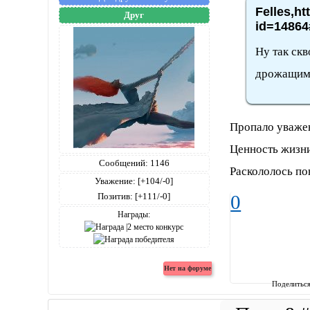
Felles,ht
Друг
id=14864
Ну так скв
дрожащими
Пропало уважен
Ценность жизни
Сообщений:
1146
Раскололось по
Уважение:
[+104/-0]
Позитив:
[+111/-0]
0
Награды:
Поделитьс