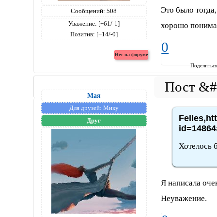
Это было тогда
Сообщений:
508
Уважение:
[+61/-1]
хорошо понима
Позитив:
[+14/-0]
0
Поделитьс
Мая
Для друзей:
Мику
Felles,ht
Друг
id=14864
Хотелось б
Я написала оче
Неуважение.