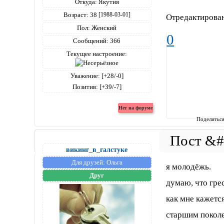
Откуда:
Якутия
Возраст:
38
[1988-03-01]
Отредактирован
Пол:
Женский
0
Сообщений:
366
Текущее настроение:
Уважение:
[+28/-0]
Позитив:
[+39/-7]
Поделитьс
викинг_в_галстуке
Для друзей:
Ольга
я молодёжь.
Друг
думаю, что грес
как мне кажетс
старшим поколе