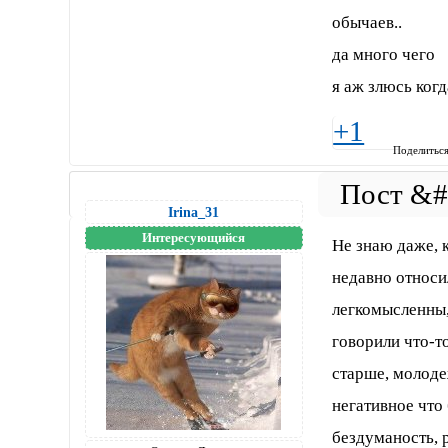
обычаев..
да много чего
я аж злюсь когд
+1
Поделитьс
Irina_31
Интересующийся
Не знаю даже, к
недавно относи
легкомысленны,
говорили что-т
старше, молоде
негативное что 
бездуманость, р