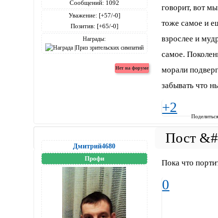
Сообщений:
1092
говорит, вот мы
Уважение:
[+57/-0]
тоже самое и е
Позитив:
[+65/-0]
взрослее и мудр
Награды:
самое. Поколен
морали подверг
забывать что н
+2
Поделитьс
Дмитрий4680
Профи
Пока что порти
0