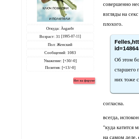
совершенно не
взгляды на секс
плохого.
Откуда:
Àsgarðr
Возраст:
31
[1995-07-11]
Felles,ht
Пол:
Женский
id=14864
Сообщений:
1083
Об этом б
Уважение:
[+30/-0]
Позитив:
[+13/-0]
старшего п
них тоже 
согласна.
всегда, испоко
"куда катится м
на самом деле,