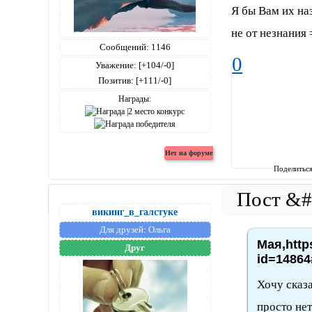
Я бы Вам их наз
не от незнания 
Сообщений:
1146
0
Уважение:
[+104/-0]
Позитив:
[+111/-0]
Награды:
Поделитьс
викинг_в_галстуке
Для друзей:
Ольга
Мая,http
Друг
id=14864
Хочу сказ
просто нет