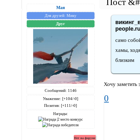
Мая
Для друзей:
Мику
викинг_в
Друг
people.r
само собой
хамы, ходя
близким
Хочу заметить 
Сообщений:
1146
0
Уважение:
[+104/-0]
Позитив:
[+111/-0]
Награды: