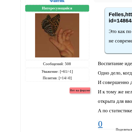
Фантик
Интересующийся
Felles,ht
id=14864
Это как по
не соврем
Воспитание идет
Сообщений:
508
Уважение:
[+61/-1]
Одно дело, ког
Позитив:
[+14/-0]
И совершенно д
И к тому же не
открыта для вв
А по статистик
0
Поделитьс