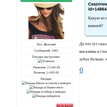
Скаzочни
id=14864
Какую из 
важной?
Да что тут сказ
Пол:
Женский
Сообщений:
2401
магазины и сто
Текущее настроение:
зубах больше, ч
Уважение:
[+144/-0]
0
Позитив:
[+243/-0]
Награды: