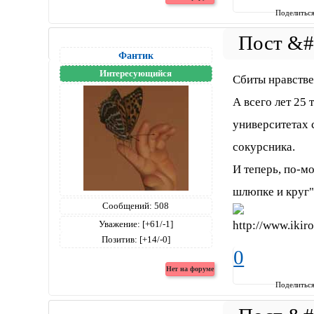
Поделитьс
Фантик
Интересующийся
Сбиты нравств
А всего лет 25 
университетах 
сокурсника.
И теперь, по-мо
шлюпке и круг"
Сообщений:
508
Уважение:
[+61/-1]
Позитив:
[+14/-0]
0
Поделитьс