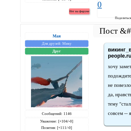
0
Поделитьс
Мая
Для друзей:
Мику
викинг_в
Друг
people.r
хочу замет
подождите,
не повезл
да, нравст
тему "стал
совсем -- 
Сообщений:
1146
Уважение:
[+104/-0]
Позитив:
[+111/-0]