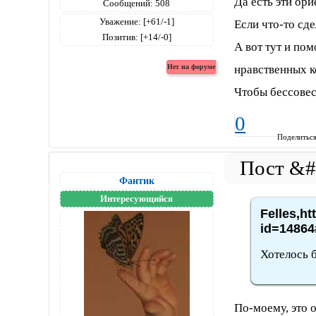
Да есть эти ор
Сообщений:
508
Уважение:
[+61/-1]
Если что-то сде
Позитив:
[+14/-0]
А вот тут и по
нравственных к
Чтобы бессовес
0
Поделитьс
Фантик
Интересующийся
Felles,ht
id=14864
Хотелось б
По-моему, это 