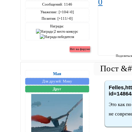
0
Сообщений:
1146
Уважение:
[+104/-0]
Позитив:
[+111/-0]
Награды:
Поделитьс
Мая
Для друзей:
Мику
Felles,ht
Друг
id=14864
Это как по
не соврем