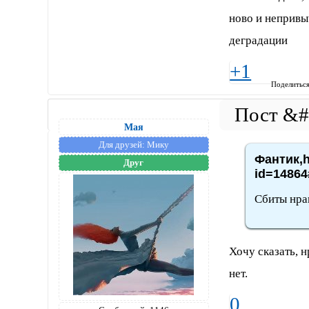
ново и непривыч
деградации
+1
Поделитьс
Мая
Для друзей:
Мику
Фантик,h
Друг
id=14864
Сбиты нра
Хочу сказать, 
нет.
0