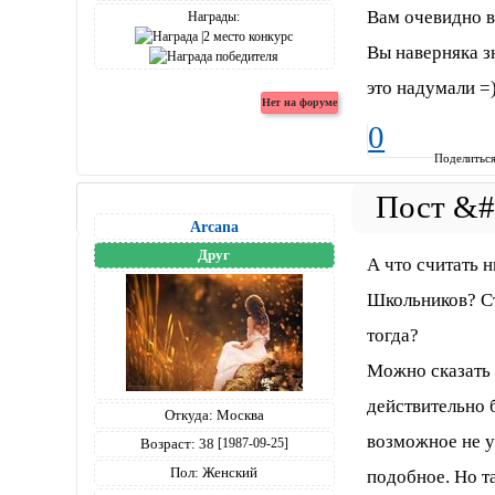
Вам очевидно в
Награды:
Вы наверняка з
это надумали =
0
Поделитьс
Arcana
Друг
А что считать
Школьников? Ст
тогда?
Можно сказать 
действительно 
Откуда:
Москва
возможное не у
Возраст:
38
[1987-09-25]
Пол:
Женский
подобное. Но т