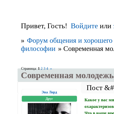
Привет, Гость!
Войдите
или
»
Форум общения и хорошего 
философии
»
Современная мол
Страница:
1
2
3
4
»
Современная молодежь, 
Эва Лорд
Друг
Какое у вас м
охарактеризов
Что в наше вр