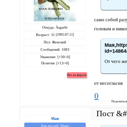
само собой разу
Откуда:
Àsgarðr
головам и нико
Возраст:
31
[1995-07-11]
Пол:
Женский
Мая,http
Сообщений:
1083
id=14864
Уважение:
[+30/-0]
От чего же
Позитив:
[+13/-0]
от несогласия
0
Поделитьс
Мая
Для друзей:
Мику