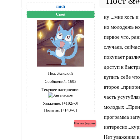
midi
Свой
ну ...мне хоть и 
но молодежь ко
первое что, ран
случаев, сейча
покупает разли
доступ к быстр
Пол:
Женский
купить себе что
Сообщений:
1693
второе...приори
Текущее настроение:
часть усугубля
Уважение:
[+102/-0]
молодых...Пре
Позитив:
[+143/-0]
программа запу
интересно...кур
Нет уважения к