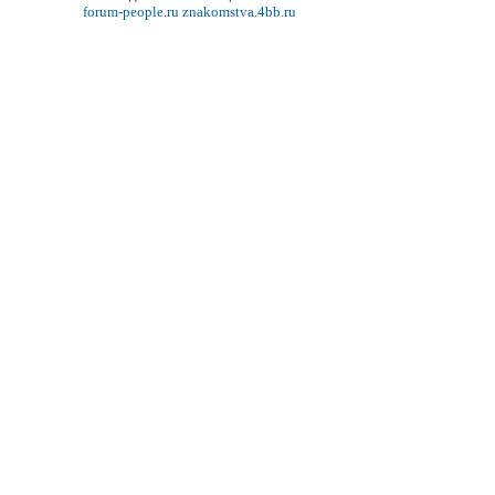
forum-people.ru
znakomstva.4bb.ru