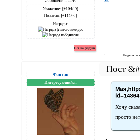
Сообщений:
1146
Уважение:
[+104/-0]
Позитив:
[+111/-0]
Награды:
Поделитьс
Фантик
Интересующийся
Мая,http
id=14864
Хочу сказ
просто нет