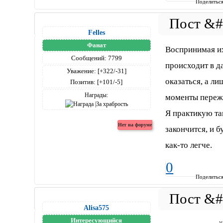
Поделитьс
Felles
Фанат
Воспринимая их
Сообщений:
7799
происходит в д
Уважение:
[+322/-31]
оказаться, а л
Позитив:
[+101/-5]
Награды:
моменты переж
Я практикую та
закончится, и 
как-то легче.
0
Поделитьс
Alisa575
Интересующийся