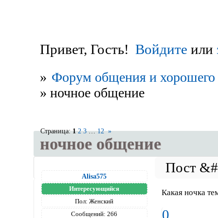
Привет, Гость!
Войдите
или
»
Форум общения и хорошего 
»
ночное общение
Страница:
1
2
3
…
12
»
ночное общение
Alisa575
Интересующийся
Какая ночка тем
Пол:
Женский
0
Сообщений:
266