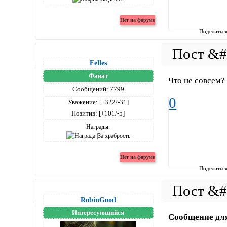
Поделитьс
Felles
Фанат
Что не совсем?
Сообщений:
7799
0
Уважение:
[+322/-31]
Позитив:
[+101/-5]
Награды:
Поделитьс
RobinGood
Интересующийся
Сообщение дл