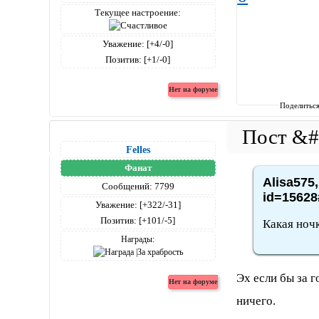
Текущее настроение:
Уважение:
[+4/-0]
Позитив:
[+1/-0]
Поделитьс
Felles
Фанат
Alisa575,
Сообщений:
7799
id=15628
Уважение:
[+322/-31]
Позитив:
[+101/-5]
Какая ночк
Награды:
Эх если бы за г
ничего.