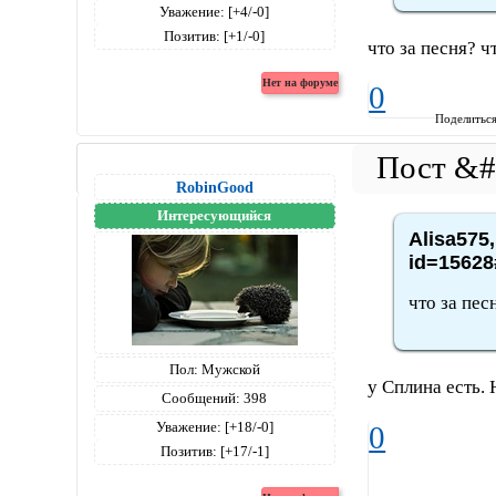
Уважение:
[+4/-0]
Позитив:
[+1/-0]
что за песня? ч
0
Поделитьс
RobinGood
Интересующийся
Alisa575,
id=15628
что за пес
Пол:
Мужской
у Сплина есть. 
Сообщений:
398
Уважение:
[+18/-0]
0
Позитив:
[+17/-1]