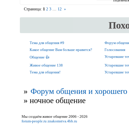
Поделитьс
Страница:
1
2
3
…
12
»
Пох
Тема для общения #9
Форум общени
Какое общение Вам больше нравится?
Голосования
Устаревшие т
Общение 👍
Живое общение 138
Устаревшие т
Тема для общения!
Устаревшие т
»
Форум общения и хорошего 
»
ночное общение
Мы создаём живое общение 2006 - 2026
forum-people.ru
znakomstva.4bb.ru