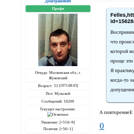
Дмитрий4680
Профи
Felles,ht
id=15628
Воспринима
что происх
которой мо
проще эти
Я практику
Откуда:
Московская обл., г.
Жуковский
когда-то з
Возраст:
53
[1973-08-03]
допущенные
Пол:
Мужской
Сообщений:
16200
Текущее настроение:
А повторениеЕ
Уважение:
[+516/-9]
0
Позитив:
[+56/-1]