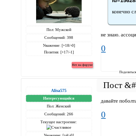
id=15628
конечно сл
Пол:
Мужской
не знаю. ассоци
Сообщений:
398
Уважение:
[+18/-0]
0
Позитив:
[+17/-1]
Поделитьс
Alisa575
Интересующийся
давайте побол
Пол:
Женский
0
Сообщений:
266
Текущее настроение:
Уважение:
[+4/-0]