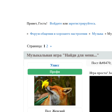
Привет, Гость!
Войдите
или
зарегистрируйтесь
.
»
Форум общения и хорошего настроения
»
Музыка
»
Муз
Страница:
1
2
»
Музыкальная игра "Найди для меня..."
Улисс
Профи
Игра проста! За
Пол:
Женский