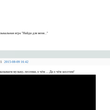
ыкальная игра "Найди для меня..."
1
2015-08-09 16:42
казываем музыку, песенки, о чём .... Да о чём захотим!