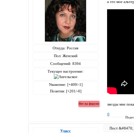
а это мое альте
Откуда:
Россия
Пол:
Женский
Сообщений:
8394
Текущее настроение:
Уважение:
[+409/-1]
Позитив:
[+201/-0]
звезды мне пока
0
Подел
Улисс