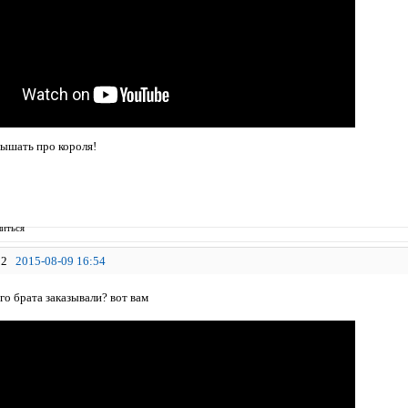
ышать про короля!
иться
2
2015-08-09 16:54
го брата заказывали? вот вам