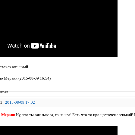
веточек аленькый
о Мерани (2015-08-09 16:54)
иться
3
2015-08-09 17:02
я
Мерани
Ну, что ты заказывала, то нашла! Есть что-то про цветочек аленький!