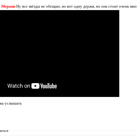
я
Мерани
Ну все звёзды не обещаю, но вот одну держи, но она стоит очень многи
ка услышать
иться