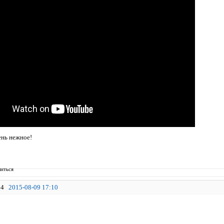
ень нежное!
иться
4
2015-08-09 17:10