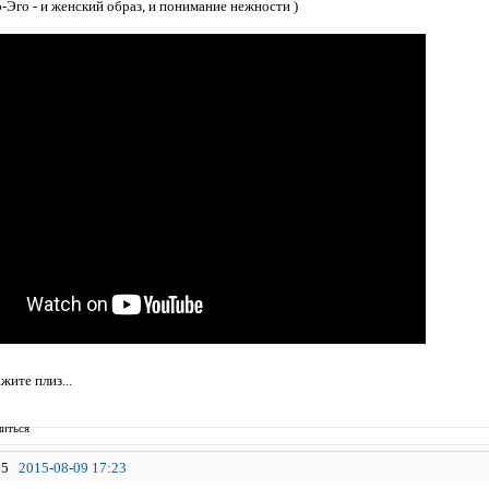
р-Эго - и женский образ, и понимание нежности )
жите плиз...
иться
5
2015-08-09 17:23