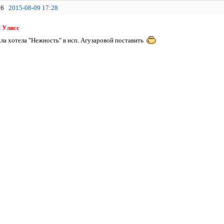
6
2015-08-09 17:28
я
Улисс
ала хотела "Нежность" в исп. Агузаровой поставить