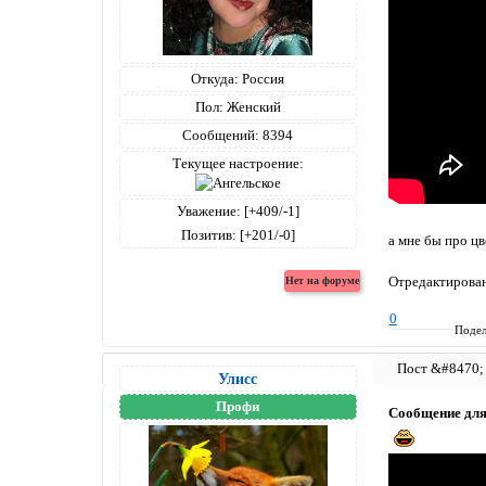
Откуда:
Россия
Пол:
Женский
Сообщений:
8394
Текущее настроение:
Уважение:
[+409/-1]
Позитив:
[+201/-0]
а мне бы про ц
Отредактирован
0
Подел
Улисс
Профи
Сообщение дл