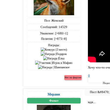
Пол:
Женский
Сообщений:
14529
Уважение:
[+680/-1]
Позитив:
[+875/-8]
Награды:
Хочу что-то оч
0
Подел
Мерани
Фанат
мдя...