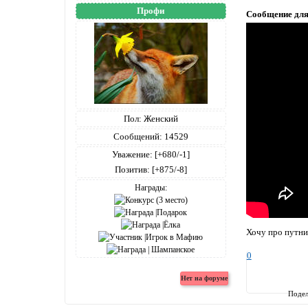
Профи
Сообщение дл
Пол:
Женский
Сообщений:
14529
Уважение:
[+680/-1]
Позитив:
[+875/-8]
Награды:
Хочу про путни
0
Подел