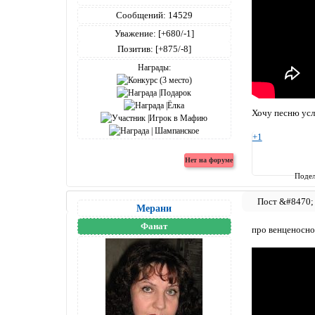
Сообщений:
14529
Уважение:
[+680/-1]
Позитив:
[+875/-8]
Награды:
Хочу песню усл
+1
Подел
Мерани
Фанат
про венценосно