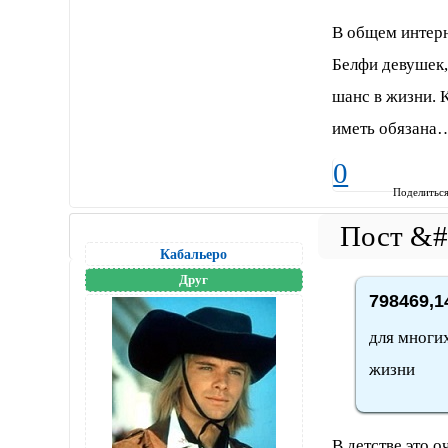
В общем интерн
Белфи девушек,
шанс в жизни. 
иметь обязана
0
Поделитьс
Кабальеро
Друг
798469,1
для многих
жизни
В детстве это о