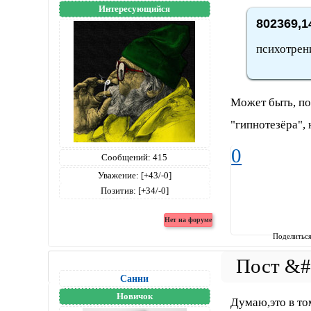
Интересующийся
802369,1
психотрен
Может быть, по
"гипнотезёра", 
0
Сообщений:
415
Уважение:
[+43/-0]
Позитив:
[+34/-0]
Поделитьс
Санни
Новичок
Думаю,это в то