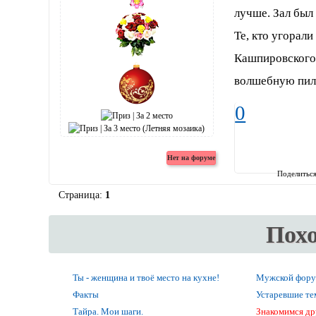
лучше. Зал был 
Те, кто угорал
Кашпировского 
волшебную пил
0
Поделитьс
Страница:
1
Пох
Ты - женщина и твоё место на кухне!
Мужской фор
Факты
Устаревшие т
Тайра. Мои шаги.
Знакомимся др