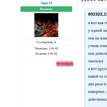
Лара 01
Новичок
802322,1
я вот как-
у одной зн
она на как
Сообщений:
4
учили очищ
Уважение:
[+0/-0]
она доволь
Позитив:
[+0/-0]
хватало)
а вот друг
какой-то т
два раза в
наверное, 
довольная.