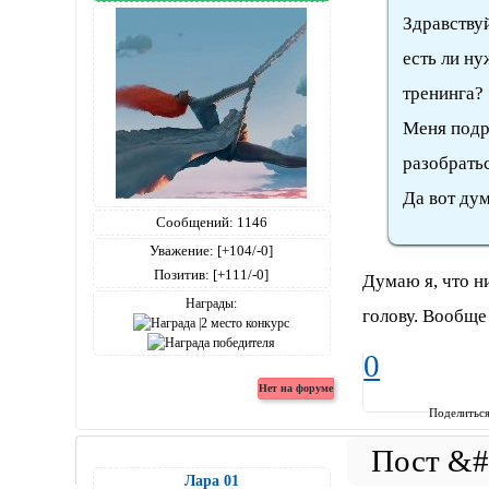
Здравствуй
есть ли н
тренинга?
Меня подру
разобратьс
Да вот ду
Сообщений:
1146
Уважение:
[+104/-0]
Позитив:
[+111/-0]
Думаю я, что н
Награды:
голову. Вообще
0
Поделитьс
Лара 01