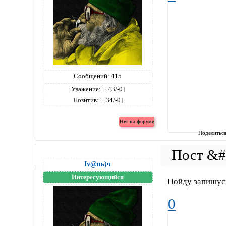
Сообщений:
415
Уважение:
[+43/-0]
Позитив:
[+34/-0]
Поделитьс
Iv@nь)ч
Интересующийся
Пойду запишусь
0