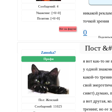
Сообщений:
4
никакой реклам
Уважение:
[+0/-0]
Позитив:
[+0/-0]
точкой зрения
0
Поделитьс
Zanozka7
Профи
я вот как-то не
у одной знаком
какой-то тренин
свой энергетиче
сияет) думаю, 
Пол:
Женский
а вот другая, к
Сообщений:
11025
тренинг, но ее 