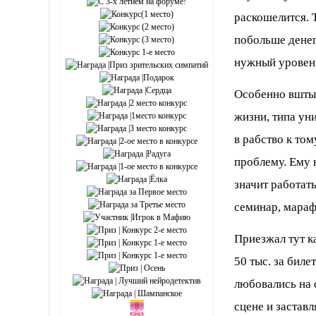
раскошелится. 
побольше денег
нужный уровен
Особенно вшты
жизни, типа уни
в рабство к то
проблему. Ему 
значит работать
семинар, мараф
Приезжал тут ка
50 тыс. за биле
любовались на 
сцене и застав