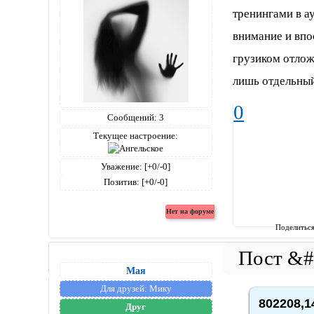
тренингами в а
внимание и вп
грузиком отлож
лишь отдельный
0
Сообщений:
3
Текущее настроение:
Уважение:
[+0/-0]
Позитив:
[+0/-0]
Поделитьс
Мая
Для друзей:
Мику
802208,1
Друг