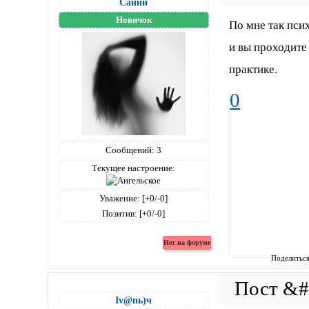
Санни
Новичок
По мне так пси
и вы проходите
практике.
0
Сообщений:
3
Текущее настроение:
Уважение:
[+0/-0]
Позитив:
[+0/-0]
Поделитьс
Iv@nь)ч