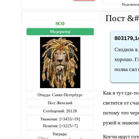
Поделитьс
SCO
Модератор
803179,1
Сходила я.
хорошо. Гл
полна сил 
Как я тут где-т
Откуда:
Санкт-Петербург
светится от сча
Пол:
Женский
Сообщений:
26128
потому что чере
Уважение:
[+3453/-19]
рукой и знаком
Позитив:
[+3225/-7]
Награды:
Коучи ищут гот