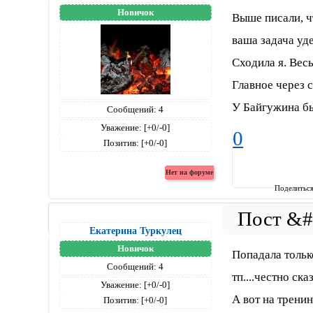
Новичок
Выше писали, чт
ваша задача уд
Сходила я. Весь
Главное через с
У Байгужина бы
Сообщений:
4
Уважение:
[+0/-0]
0
Позитив:
[+0/-0]
Поделитьс
Екатерина Туркулец
Новичок
Попадала только
Сообщений:
4
тп....честно ск
Уважение:
[+0/-0]
А вот на трени
Позитив:
[+0/-0]