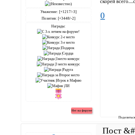
скорей всего...
Уважение:
[+1217/-3]
0
Позитив:
[+3448/-2]
Награды:
Поделитьс