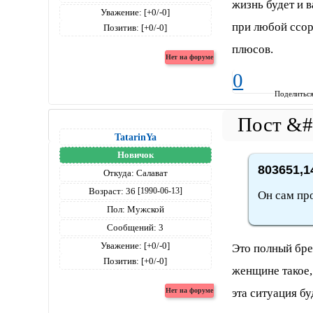
жизнь будет и в
Уважение:
[+0/-0]
при любой ссор
Позитив:
[+0/-0]
плюсов.
0
Поделитьс
TatarinYa
Новичок
803651,1
Откуда:
Салават
Возраст:
36
[1990-06-13]
Он сам про
Пол:
Мужской
Сообщений:
3
Уважение:
[+0/-0]
Это полный бре
Позитив:
[+0/-0]
женщине такое,
эта ситуация б