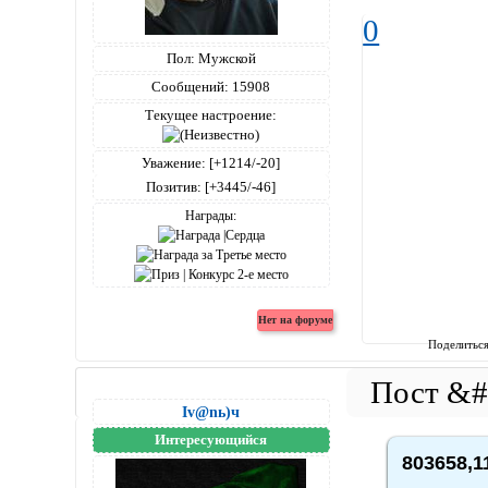
0
Пол:
Мужской
Сообщений:
15908
Текущее настроение:
Уважение:
[+1214/-20]
Позитив:
[+3445/-46]
Награды:
Поделитьс
Iv@nь)ч
Интересующийся
803658,1