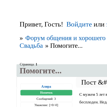
Привет, Гость!
Войдите
или
»
Форум общения и хорошего 
Свадьба
»
Помогите...
Страница:
1
Помогите...
Алира
Новичок
С мужем 5 лет 
Сообщений:
3
бесплоден. Нед
Уважение:
[+0/-0]