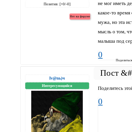
не мог иметь де
Позитив:
[+0/-0]
какое-то время
мужа, но эта ис
мысль о том, ч
малыша под сер
0
Поделитьс
Iv@nь)ч
Интересующийся
Поделитесь это
0