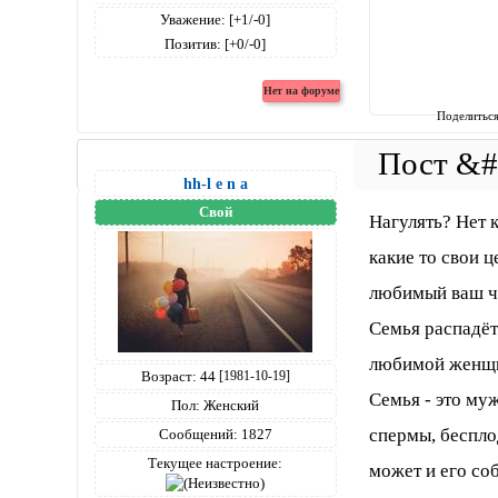
Уважение:
[+1/-0]
Позитив:
[+0/-0]
Поделитьс
hh-l e n a
Свой
Нагулять? Нет к
какие то свои ц
любимый ваш ч
Семья распадёт
любимой женщ
Возраст:
44
[1981-10-19]
Семья - это му
Пол:
Женский
спермы, беспло
Сообщений:
1827
Текущее настроение:
может и его со