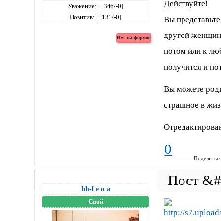
Действуйте!
Уважение:
[+346/-0]
Позитив:
[+131/-0]
Вы представьте
другой женщино
потом или к лю
получится и по
Вы можете роди
страшное в жиз
Отредактировано
0
Поделитьс
hh-l e n a
Свой