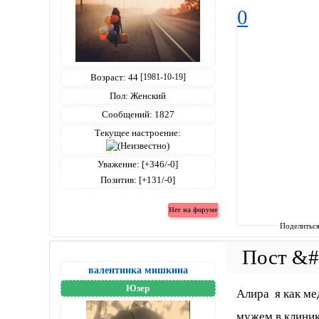
0
Возраст:
44
[1981-10-19]
Пол:
Женский
Сообщений:
1827
Текущее настроение:
Уважение:
[+346/-0]
Позитив:
[+131/-0]
Поделитьс
валентинка мишкина
Юзер
Алира я как ме
мужем в клиник