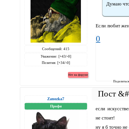
Думаю что
Если любит жену
0
Сообщений:
415
Уважение:
[+43/-0]
Позитив:
[+34/-0]
Поделитьс
Zanozka7
Профи
если искусстве
не стоит!
ну я б точно не 