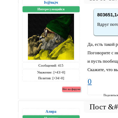
Iv@nь)ч
Интересующийся
803651,1
Вдруг пот
Да, есть такой 
Поговорите с н
и пусть пообеща
Сообщений:
415
Скажите, что вы
Уважение:
[+43/-0]
Позитив:
[+34/-0]
0
Поделитьс
Алира