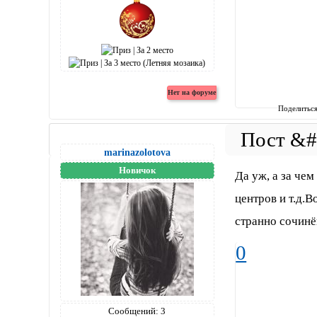
Поделитьс
marinazolotova
Новичок
Да уж, а за чем
центров и т.д.В
странно сочин
0
Сообщений:
3