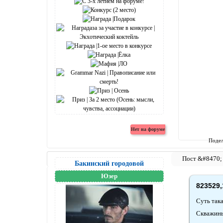
Подел
Бакинский городовой
Юзер
823529,
Суть така
Скважины