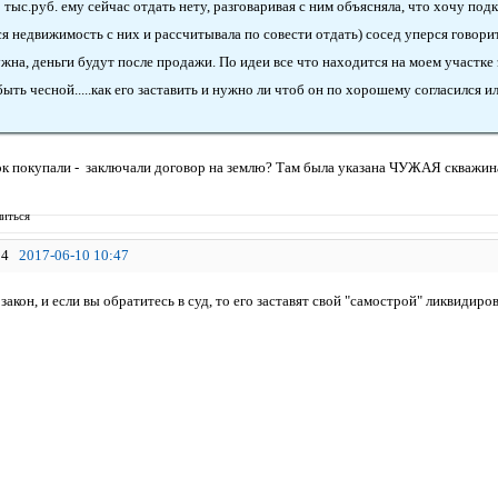
 тыс.руб. ему сейчас отдать нету, разговаривая с ним объясняла, что хочу под
я недвижимость с них и рассчитывала по совести отдать) сосед уперся говорит
жна, деньги будут после продажи. По идеи все что находится на моем участке 
ыть чесной.....как его заставить и нужно ли чтоб он по хорошему согласился 
ок покупали - заключали договор на землю? Там была указана ЧУЖАЯ скважин
иться
4
2017-06-10 10:47
акон, и если вы обратитесь в суд, то его заставят свой "самострой" ликвидиро