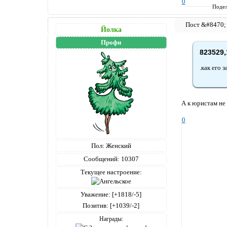
0
Подел
Йолка
Профи
823529,
.как его
А к юристам не
0
Пол:
Женский
Сообщений:
10307
Текущее настроение:
Уважение:
[+1818/-5]
Позитив:
[+1039/-2]
Награды: