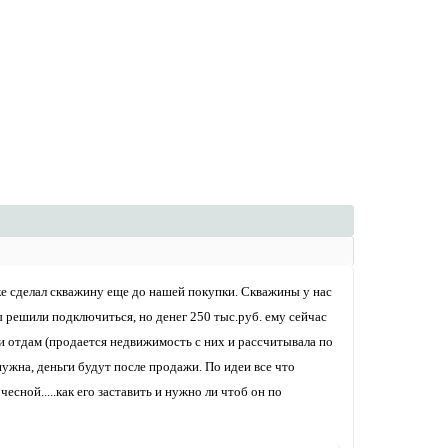
бке сделал скважину еще до нашей покупки. Скважины у нас
мы решили подключиться, но денег 250 тыс.руб. ему сейчас
а и отдам (продается недвижимость с них и рассчитывала по
нужна, деньги будут после продажи. По идеи все что
есной.....как его заставить и нужно ли чтоб он по