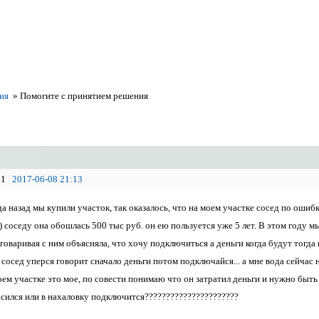
ия
»
Помогите с принятием решения
1
2017-06-08 21:13
да назад мы купили участок, так оказалось, что на моем участке сосед по оши
) соседу она обошлась 500 тыс руб. он ею пользуется уже 5 лет. В этом году 
зговаривая с ним объясняла, что хочу подключиться а деньги когда будут тогд
 сосед уперся говорит сначало деньги потом подключайся... а мне вода сейчас 
ем участке это мое, по совести понимаю что он затратил деньги и нужно быть ч
сился или в нахаловку подключится??????????????????????