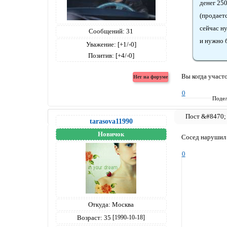
денег 250
(продаетс
сейчас ну
Сообщений:
31
и нужно б
Уважение:
[+1/-0]
Позитив:
[+4/-0]
Вы когда участ
0
Подел
tarasova11990
Новичок
Сосед нарушил з
0
Откуда:
Москва
Возраст:
35
[1990-10-18]