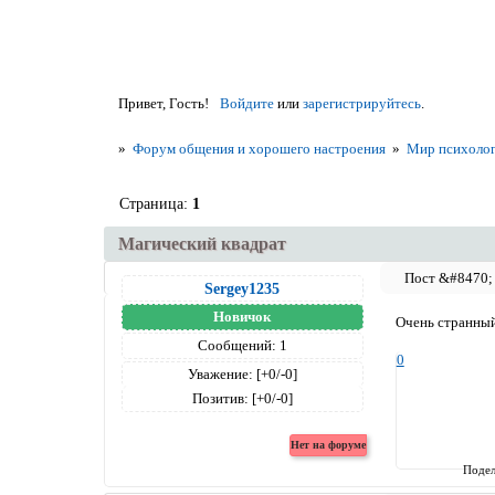
Привет, Гость!
Войдите
или
зарегистрируйтесь
.
»
Форум общения и хорошего настроения
»
Мир психолог
Страница:
1
Магический квадрат
Sergey1235
Новичок
Очень странный
Сообщений:
1
0
Уважение:
[+0/-0]
Позитив:
[+0/-0]
Подел