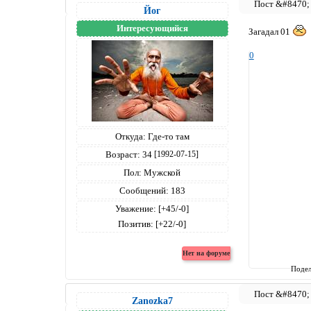
Йог
Интересующийся
Загадал 01
0
Откуда:
Где-то там
Возраст:
34
[1992-07-15]
Пол:
Мужской
Сообщений:
183
Уважение:
[+45/-0]
Позитив:
[+22/-0]
Подел
Zanozka7