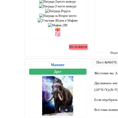
Подел
Мамонт
Друг
Жестокие вы. А
Двузначное чис
(10*X+Y)-(X+Y
Если перебрать 
Всё-таки помн