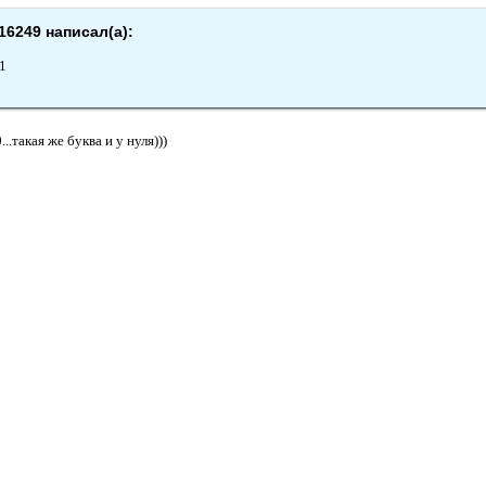
16249 написал(а):
01
...такая же буква и у нуля)))