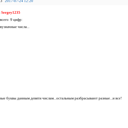
3
2017-07-24 12:20
я
Sergey1235
 всего 9 цифр:
вузначные числа...
вые буквы данным девяти числам...остальным разбрасывают разные...и все!