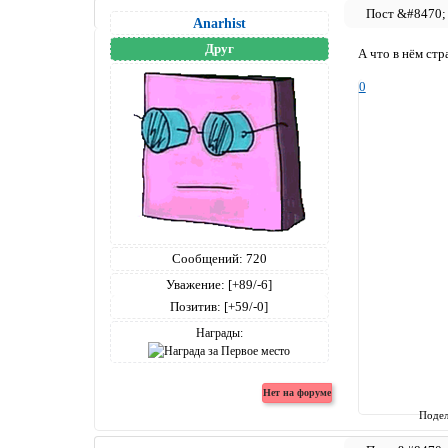
Anarhist
Друг
А что в нём стр
0
Сообщений:
720
Уважение:
[+89/-6]
Позитив:
[+59/-0]
Награды:
Подел