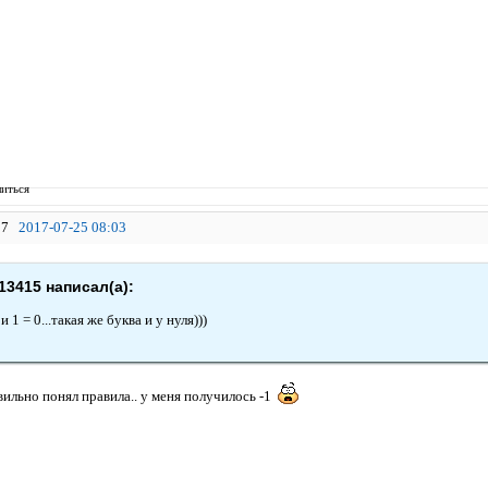
иться
7
2017-07-25 08:03
13415 написал(а):
и 1 = 0...такая же буква и у нуля)))
вильно понял правила.. у меня получилось -1