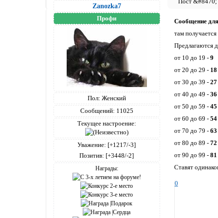
Zanozka7
Профи
Сообщение дл
там получается
Предлагаются д
от 10 до 19 -
9
от 20 до 29 -
18
от 30 до 39 -
27
от 40 до 49 -
36
Пол:
Женский
от 50 до 59 -
45
Сообщений:
11025
от 60 до 69 -
54
Текущее настроение:
от 70 до 79 -
63
от 80 до 89 -
72
Уважение:
[+1217/-3]
от 90 до 99 -
81
Позитив:
[+3448/-2]
Ставят одинако
Награды:
0