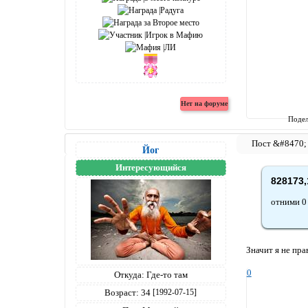
Подел
Йог
Интересующийся
828173,
отними 0 
Значит я не пра
0
Откуда:
Где-то там
Возраст:
34
[1992-07-15]