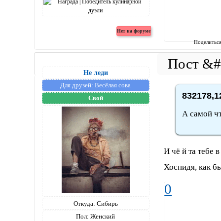
Поделитьс
Не леди
Для друзей:
Весёлая сова
832178,1
Свой
А самой чт
И чё й та тебе в
Хоспидя, как б
0
Откуда:
Сибирь
Пол:
Женский