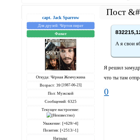
capt. Jack Sparrow
Для друзей:
Чёртов пират
832215,1
Фанат
А я свои я
Я решил замудр
что ты там отпр
Откуда:
Чёрная Жемчужина
Возраст:
39
[1987-06-23]
0
Пол:
Мужской
Сообщений:
6325
Текущее настроение:
Уважение:
[+629/-4]
Позитив:
[+2513/-1]
Награды: