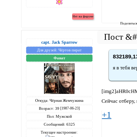
Поделитьс
capt. Jack Sparrow
Для друзей:
Чёртов пират
832189,1
Фанат
я в тебя в
[img2]aHR0cH
Сейчас отберу,
Откуда:
Чёрная Жемчужина
Возраст:
39
[1987-06-23]
+1
Пол:
Мужской
Сообщений:
6325
Текущее настроение: