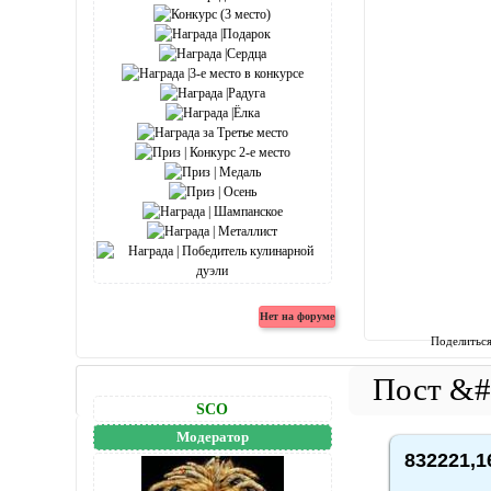
Поделитьс
SCO
Модератор
832221,1