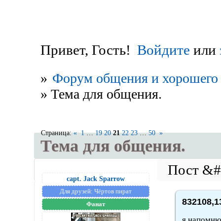
Привет, Гость!
Войдите
или
»
Форум общения и хорошего 
»
Тема для общения.
Страница:
«
1
…
19
20
21
22
23
…
50
»
Тема для общения.
capt. Jack Sparrow
Для друзей:
Чёртов пират
832108,1
Фанат
я напомн