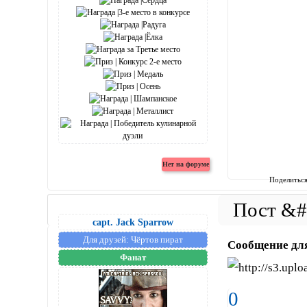
Поделитьс
capt. Jack Sparrow
Для друзей:
Чёртов пират
Сообщение дл
Фанат
0