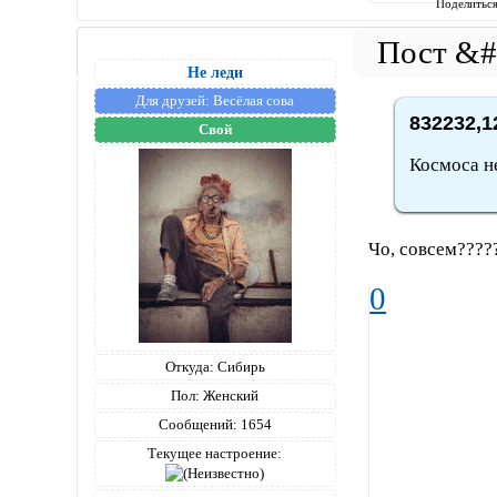
Поделитьс
Не леди
Для друзей:
Весёлая сова
832232,1
Свой
Космоса н
Чо, совсем????
0
Откуда:
Сибирь
Пол:
Женский
Сообщений:
1654
Текущее настроение: