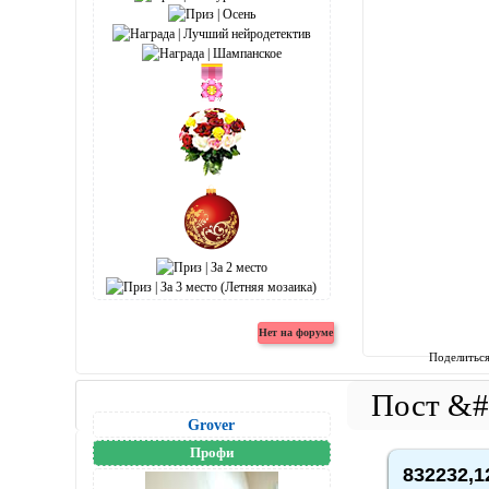
Поделитьс
Grover
Профи
832232,1