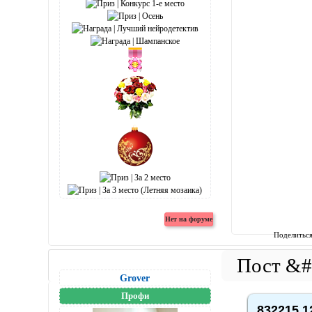
Поделитьс
Grover
Профи
832215,1