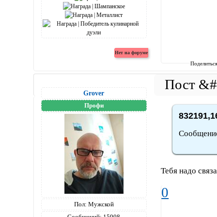
Поделитьс
Grover
Профи
832191,1
Сообщение 
Тебя надо связа
0
Пол:
Мужской
Сообщений:
15908