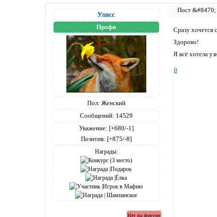
Улисс
Профи
Сразу хочется ск
Здорово!
Я всё хотела уз
0
Пол:
Женский
Сообщений:
14529
Уважение:
[+680/-1]
Позитив:
[+875/-8]
Награды: