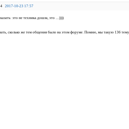
4
2017-10-23 17:57
азать: это не техника дошла, это ....))))
нать, сколько же тем общения было на этом форуме. Помню, мы такую 136 тему за 