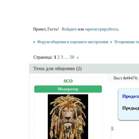
Привет, Гость!
Войдите
или
зарегистрируйтесь
.
»
Форум общения и хорошего настроения
»
Устаревшие т
Страница:
1
2
3
…
50
»
Тема для общения (2)
SCO
Модератор
Продолж
Предыд
0