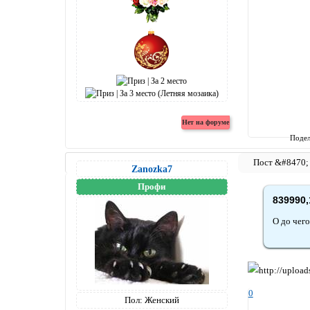
Подел
Zanozka7
Профи
839990,
О до чего
0
Пол:
Женский