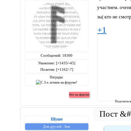
участием. очень
зы| кто не смот
+1
Сообщений:
18300
Уважение:
[+1435/-45]
Позитив:
[+1162/-7]
Награды:
Поделитьс
Шуше
Для друзей:
Энн