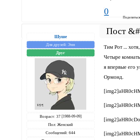
0
Поделитьс
Шуше
Для друзей:
Энн
Тим Рот ... хо
Друг
Четыре комнаты
я впервые его 
Ормонд.
[img2]aHR0cH
[img2]aHR0c
Возраст:
37
[1988-09-09]
[img2]aHR0cD
Пол:
Женский
Сообщений:
644
[img2]aHR0cH