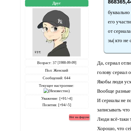
868365,4
Друг
буквально
его участи
от сериала
зы| кто не
Да, сериал отли
Возраст:
37
[1988-09-09]
Пол:
Женский
голову сериал о
Сообщений:
644
Якобы люди усм
Текущее настроение:
Вообще разные
Уважение:
[+91/-4]
И сериалы не п
Позитив:
[+94/-5]
записывать что 
Люди всё-таки 
Хорошо, что се