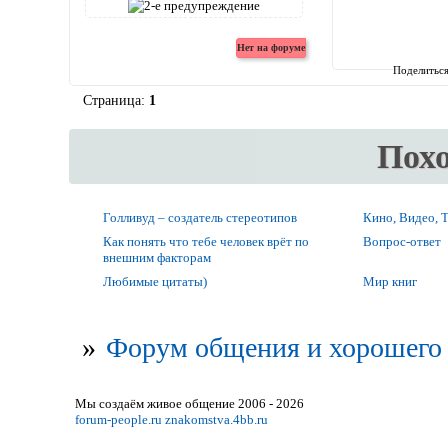
Поделитьс
Страница:
1
Пох
Голливуд – создатель стереотипов
Кино, Видео, 
Как понять что тебе человек врёт по
Вопрос-ответ
внешним факторам
Любимые цитаты)
Мир книг
»
Форум общения и хорошего 
Мы создаём живое общение 2006 - 2026
forum-people.ru
znakomstva.4bb.ru