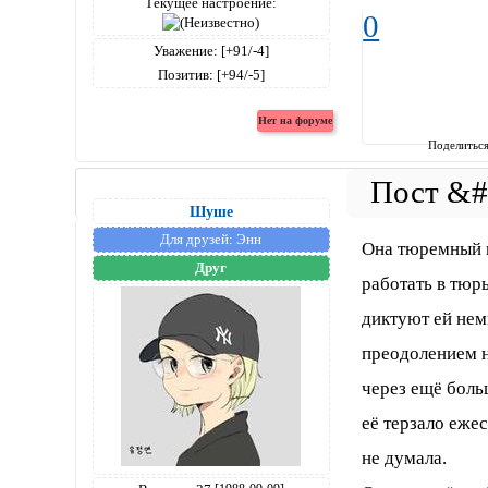
Текущее настроение:
0
Уважение:
[+91/-4]
Позитив:
[+94/-5]
Поделитьс
Шуше
Для друзей:
Энн
Она тюремный в
Друг
работать в тюр
диктуют ей нем
преодолением н
через ещё больш
её терзало еже
не думала.