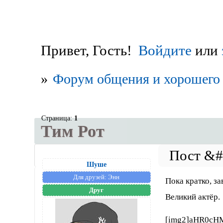
Привет, Гость!
Войдите
или
»
Форум общения и хорошего 
Страница:
1
Тим Рот
Шуше
Для друзей:
Энн
Пока кратко, з
Друг
Великий актёр.
[img2]aHR0cH