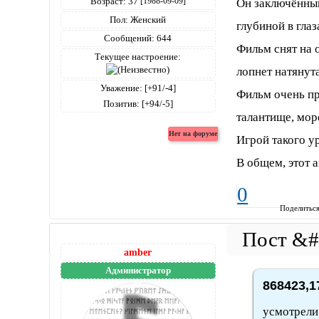
Возраст:
37
Он заключённый
[1988-09-09]
Пол:
Женский
глубиной в глаз
Сообщений:
644
Фильм снят на о
Текущее настроение:
лопнет натянута
Уважение:
[+91/-4]
Фильм очень пр
Позитив:
[+94/-5]
талантище, мор
Игрой такого у
В общем, этот 
0
Поделитьс
amber
Администратор
868423,1
усмотрели