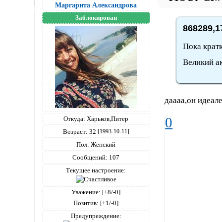
Маргарита Александрова
Заблокирован
868289,1
Пока кратк
Великий ак
даааа,он идеал
0
Откуда:
Харьков,Питер
Возраст:
32
[1993-10-11]
Пол:
Женский
Сообщений:
107
Текущее настроение:
Уважение:
[+8/-0]
Позитив:
[+1/-0]
Предупреждение: