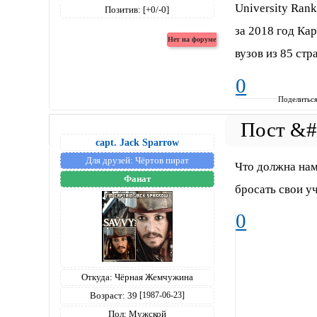
University Ran
Позитив:
[+0/-0]
за 2018 год Ка
вузов из 85 стр
0
Поделитьс
capt. Jack Sparrow
Для друзей:
Чёртов пират
Что должна нам
Фанат
бросать свои у
0
Откуда:
Чёрная Жемчужина
Возраст:
39
[1987-06-23]
Пол:
Мужской