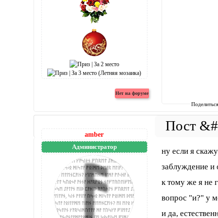
Поделитьс
amber
Администратор
ну если я скажу
заблуждение и 
к тому же я не 
вопрос "и?" у 
и да, естестве