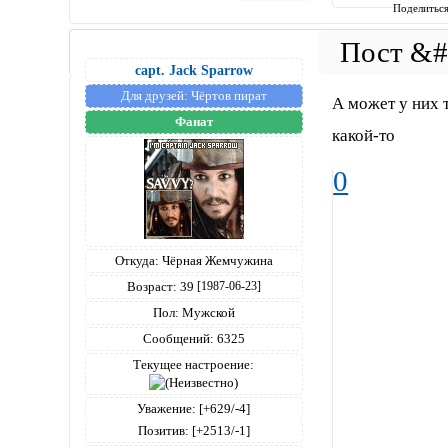
Поделитьс
capt. Jack Sparrow
Для друзей:
Чёртов пират
А может у них т
Фанат
какой-то
0
Откуда:
Чёрная Жемчужина
Возраст:
39
[1987-06-23]
Пол:
Мужской
Сообщений:
6325
Текущее настроение:
Уважение:
[+629/-4]
Позитив:
[+2513/-1]