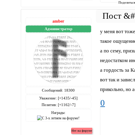
Поделитьс
amber
Администратор
у меня вот тоже 
такое ощущение
а по сему, приз
недостатком и
а гордость за К
вот так и зави
прикольно, но 
Сообщений:
18300
Уважение:
[+1435/-45]
0
Позитив:
[+1162/-7]
Награды: