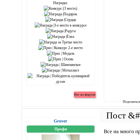
Награды:
Поделитьс
Grover
Профи
Все на много п