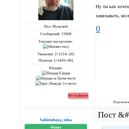
Ну ты как хоче
завязывать, мо
0
Пол:
Мужской
Сообщений:
15908
Текущее настроение:
Уважение:
[+1214/-20]
Позитив:
[+3445/-46]
Награды:
Поделитьс
Sablezubaya_utka
Фанат