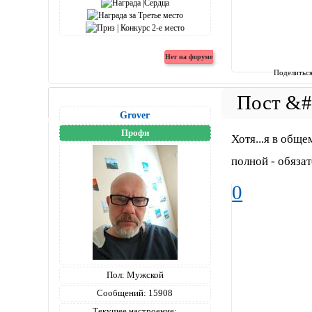
Поделитьс
Grover
Профи
Хотя...я в обще
полной - обяза
0
Пол:
Мужской
Сообщений:
15908
Текущее настроение: