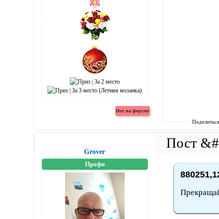
Поделитьс
Grover
Профи
880251,1
Прекращай 