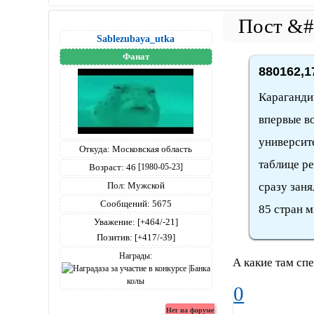
Sablezubaya_utka
Фанат
880162,1
Караганди
впервые в
университе
Откуда:
Московская область
таблице р
Возраст:
46
[1980-05-23]
Пол:
Мужской
сразу заня
Сообщений:
5675
85 стран м
Уважение:
[+464/-21]
Позитив:
[+417/-39]
Награды:
А какие там сп
0