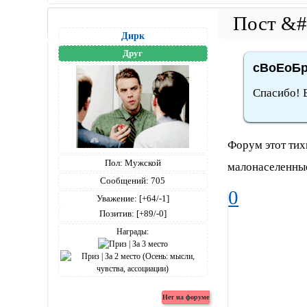
Дирк
Друг
сВоЕоБр
Спасибо! 
Форум этот тих
Пол:
Мужской
малонаселенны
Сообщений:
705
0
Уважение:
[+64/-1]
Позитив:
[+89/-0]
Награды: