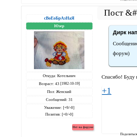
сВоЕоБрАзНаЯ
Юзер
Дирк нап
Сообщение
форум)
Откуда:
Котельнич
Спасибо! Буду 
Возраст:
43
[1982-10-19]
+1
Пол:
Женский
Сообщений:
31
Уважение:
[+9/-0]
Позитив:
[+0/-0]
Поделитьс