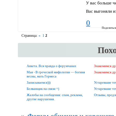
У вас больше ч
Вас выгоняли и
0
Поделитьс
Страница:
«
1
2
Пох
Анкета. Вся правда о форумчанах
Знакомимся др
Мая - В греческой мифологии — богиня
Знакомимся др
весны, мать Гермеса
Записываемся)))
Устаревшие т
Болванщик на связи =)
Устаревшие т
Жалобы на сообщения: спам, реклама,
Отзывы, предл
другие нарушения.