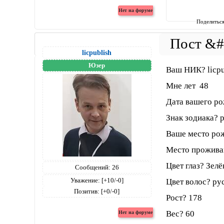
Поделитьс
licpublish
Юзер
Ваш НИК? licpu
Мне лет 48
Дата вашего ро
Знак зодиака? 
Ваше место ро
Место прожива
Цвет глаз? Зел
Сообщений:
26
Уважение:
[+10/-0]
Цвет волос? ру
Позитив:
[+0/-0]
Рост? 178
Вес? 60