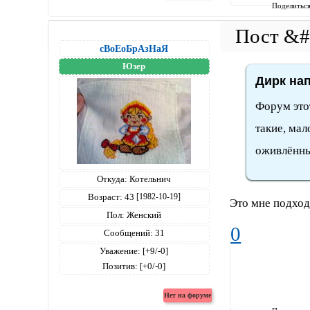
Поделитьс
сВоЕоБрАзНаЯ
Юзер
Дирк нап
Форум это
такие, ма
оживлённ
Откуда:
Котельнич
Возраст:
43
[1982-10-19]
Это мне подход
Пол:
Женский
0
Сообщений:
31
Уважение:
[+9/-0]
Позитив:
[+0/-0]