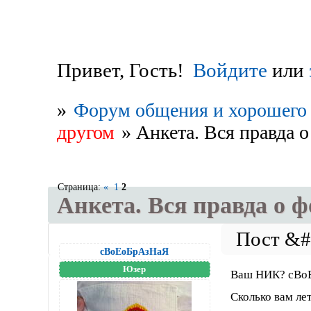
Привет, Гость!
Войдите
или
»
Форум общения и хорошего 
другом
»
Анкета. Вся правда о
Страница:
«
1
2
Анкета. Вся правда о ф
сВоЕоБрАзНаЯ
Юзер
Ваш НИК? сВо
Сколько вам ле