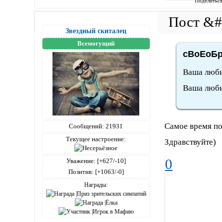
Поделитьс
Звездный скиталец
Всемогущий
сВоЕоБр
Ваша люби
Ваша люби
Самое время по
Сообщений:
21931
Текущее настроение:
Здравствуйте)
0
Уважение:
[+627/-10]
Позитив:
[+1063/-0]
Награды: