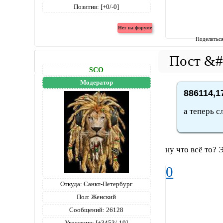
Позитив:
[+0/-0]
Поделитьс
SCO
Модератор
886114,1
а теперь с
ну что всё то? 
0
Откуда:
Санкт-Петербург
Пол:
Женский
Сообщений:
26128
Уважение:
[+3453/-19]