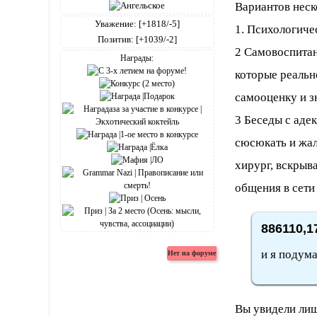
Вариантов неск
Уважение:
[+1818/-5]
1. Психологич
Позитив:
[+1039/-2]
2 Самовоспитан
Награды:
которые реальн
самооценку и з
3 Беседы с аде
сюсюкать и жал
хирург, вскрыв
общения в сети 
886110,1
и я подума
Вы увидели лиш