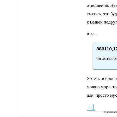
отношений. Нев
сказать, что бу
к Вашей подруге
и да..
886110,1
он хотел о
Хотеть и броси
можно море, то
или..просто му
+1
Поделитьс