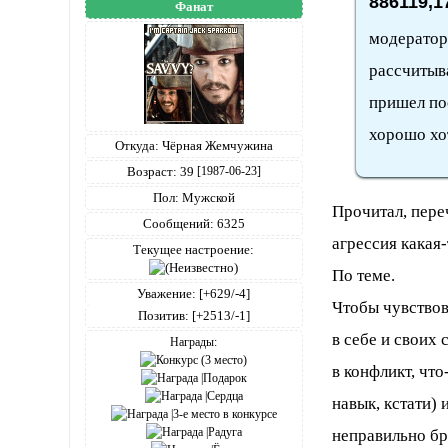
886119,1
Фанат
модератор,
рассчитыва
пришел по
хорошо хо
Откуда:
Чёрная Жемчужина
Возраст:
39
[1987-06-23]
Пол:
Мужской
Прочитал, пере
Сообщений:
6325
агрессия какая-
Текущее настроение:
По теме.
Уважение:
[+629/-4]
Чтобы чувствов
Позитив:
[+2513/-1]
в себе и своих 
Награды:
в конфликт, что
навык, кстати) 
неправильно бр