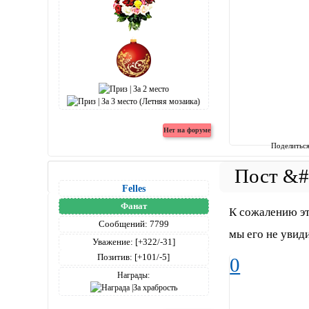
Поделитьс
Felles
Фанат
К сожалению эт
Сообщений:
7799
мы его не увиди
Уважение:
[+322/-31]
Позитив:
[+101/-5]
0
Награды: