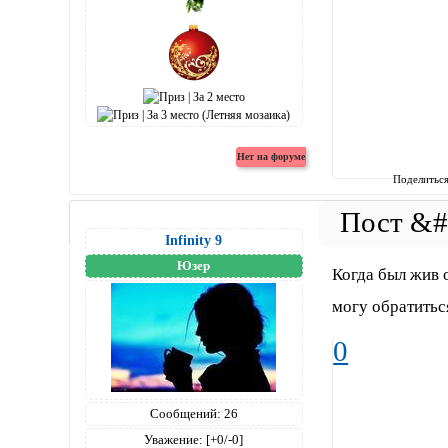
Поделитьс
Infinity 9
Юзер
Когда был жив о
могу обратиться
0
Сообщений:
26
Уважение:
[+0/-0]