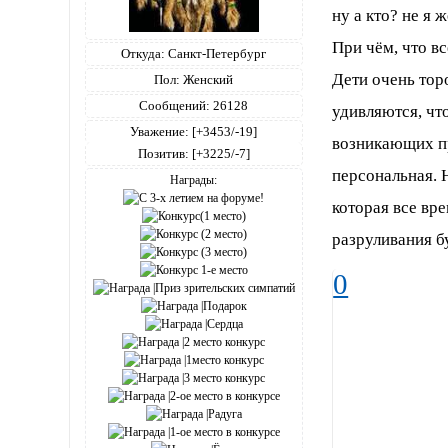
ну а кто? не я ж
При чём, что всё
Откуда:
Санкт-Петербург
Дети очень тор
Пол:
Женский
Сообщений:
26128
удивляются, чт
Уважение:
[+3453/-19]
возникающих про
Позитив:
[+3225/-7]
персональная. 
Награды:
которая все вре
разруливания б
0