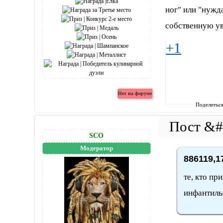
ног" или "нужд
собственную ув
+1
Поделитьс
SCO
Модератор
886119,1
те, кто пр
инфантил