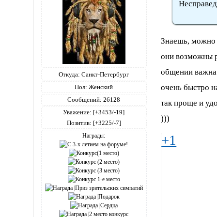
Несправед
Знаешь, можно 
они возможны р
общении важна 
Откуда:
Санкт-Петербург
очень быстро н
Пол:
Женский
Сообщений:
26128
так проще и уд
Уважение:
[+3453/-19]
)))
Позитив:
[+3225/-7]
Награды:
+1