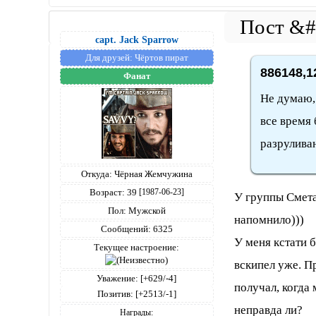
capt. Jack Sparrow
Для друзей:
Чёртов пират
886148,1
Фанат
Не думаю, 
все время 
разруливан
Откуда:
Чёрная Жемчужина
Возраст:
39
[1987-06-23]
У группы Смета
Пол:
Мужской
напомнило)))
Сообщений:
6325
У меня кстати б
Текущее настроение:
вскипел уже. Пр
Уважение:
[+629/-4]
получал, когда
Позитив:
[+2513/-1]
неправда ли?
Награды: