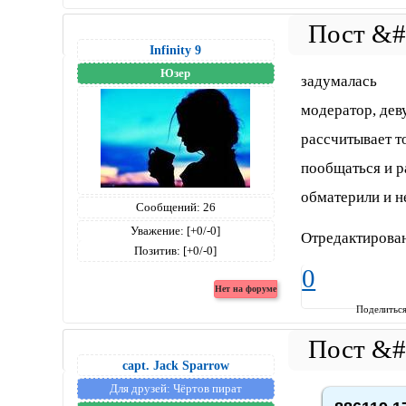
Infinity 9
Юзер
задумалась
модератор, дев
рассчитывает то
пообщаться и р
обматерили и 
Сообщений:
26
Уважение:
[+0/-0]
Отредактировано
Позитив:
[+0/-0]
0
Поделитьс
capt. Jack Sparrow
Для друзей:
Чёртов пират