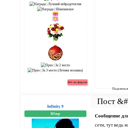
Поделитьс
Infinity 9
Юзер
Сообщение дл
сети, тут ведь