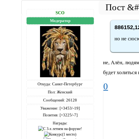
SCO
Модератор
886152,1
но не сюс
не, Алён, людя
будет холиться 
0
Откуда:
Санкт-Петербург
Пол:
Женский
Сообщений:
26128
Уважение:
[+3453/-19]
Позитив:
[+3225/-7]
Награды: