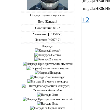
[img2]aHR0cH
[img2]aHR0cH
Откуда:
где-то в пустыне
+2
Пол:
Женский
Сообщений:
6122
Уважение:
[+4150/-0]
Позитив:
[+907/-2]
Награды: