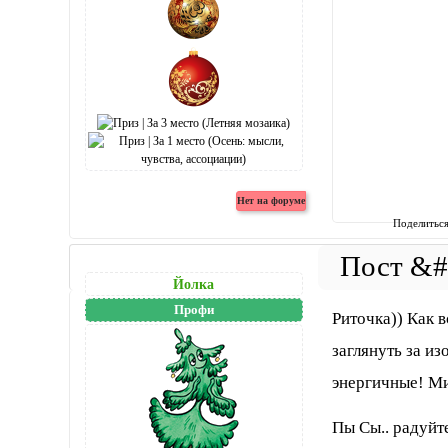
Поделитьс
Йолка
Профи
Риточка)) Как 
заглянуть за и
энергичные! Ми
Пы Сы.. радуйт