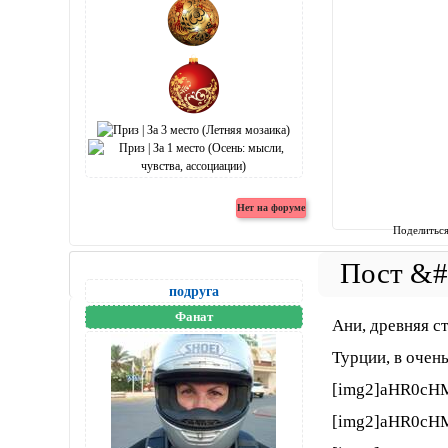
Поделитьс
подруга
Фанат
Ани, древняя с
Турции, в очень
[img2]aHR0cH
[img2]aHR0cH