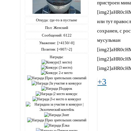
пристроен мина
[img2]aHR0cH
Откуда:
где-то в пустыне
или тут правосл
Пол:
Женский
сохранен, с ро
Сообщений:
6122
мусульман
Уважение:
[+4150/-0]
[img2]aHR0cH
Позитив:
[+907/-2]
Награды:
[img2]aHR0cH
[img2]aHR0cH
+3