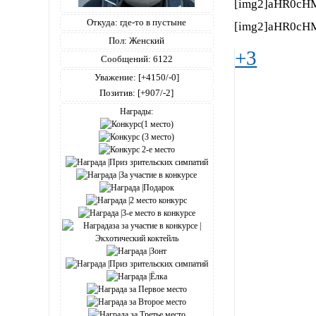
[img2]aHR0cH
Откуда:
где-то в пустыне
[img2]aHR0cH
Пол:
Женский
+3
Сообщений:
6122
Уважение:
[+4150/-0]
Позитив:
[+907/-2]
Награды: