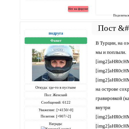
Поделитьс
подруга
Фанат
В Турции, на о
мы и поплыли.
[img2]aHR0cH
[img2]aHR0cH
[img2]aHR0cH
Откуда:
где-то в пустыне
на острове сох
Пол:
Женский
гравировкой (к
Сообщений:
6122
внутри
Уважение:
[+4150/-0]
[img2]aHR0cH
Позитив:
[+907/-2]
Награды:
[img2]aHR0cH