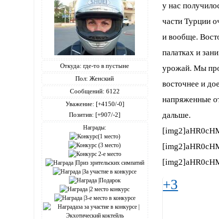
у нас получило
части Турции о
и вообще. Вост
палатках и зан
Откуда:
где-то в пустыне
урожай. Мы про
Пол:
Женский
восточнее и до
Сообщений:
6122
напряженные от
Уважение:
[+4150/-0]
дальше.
Позитив:
[+907/-2]
Награды:
[img2]aHR0c
[img2]aHR0cH
[img2]aHR0cH
+3