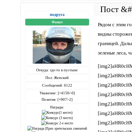
подруга
Фанат
Рядом с этим г
видны сторожев
границей. Дал
зеленые леса, 
[img2]aHR0cH
Откуда:
где-то в пустыне
[img2]aHR0cH
Пол:
Женский
[img2]aHR0cH
Сообщений:
6122
Уважение:
[+4150/-0]
[img2]aHR0cH
Позитив:
[+907/-2]
[img2]aHR0cH
Награды:
[img2]aHR0cH
[img2]aHR0cH