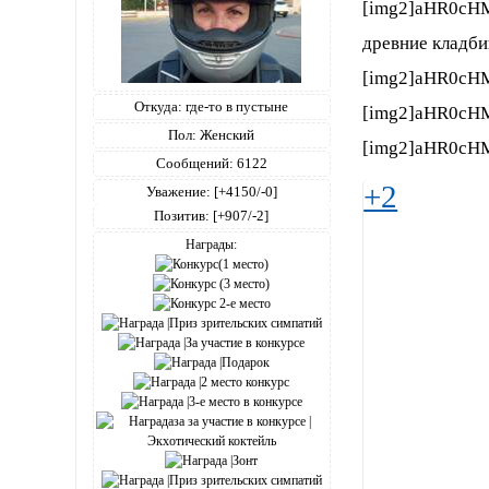
[img2]aHR0cH
древние кладб
[img2]aHR0cH
Откуда:
где-то в пустыне
[img2]aHR0cH
Пол:
Женский
[img2]aHR0cH
Сообщений:
6122
+2
Уважение:
[+4150/-0]
Позитив:
[+907/-2]
Награды: