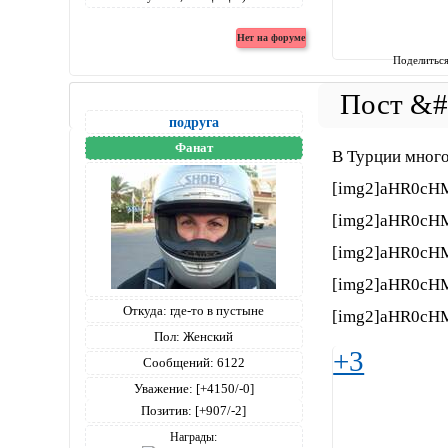
Поделитьс
подруга
Фанат
В Турции много
[img2]aHR0cH
[img2]aHR0cH
[img2]aHR0c
[img2]aHR0cH
Откуда:
где-то в пустыне
[img2]aHR0cH
Пол:
Женский
+3
Сообщений:
6122
Уважение:
[+4150/-0]
Позитив:
[+907/-2]
Награды: