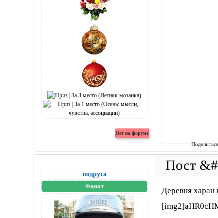
Поделитьс
подруга
Фанат
Деревня харан 
[img2]aHR0cH