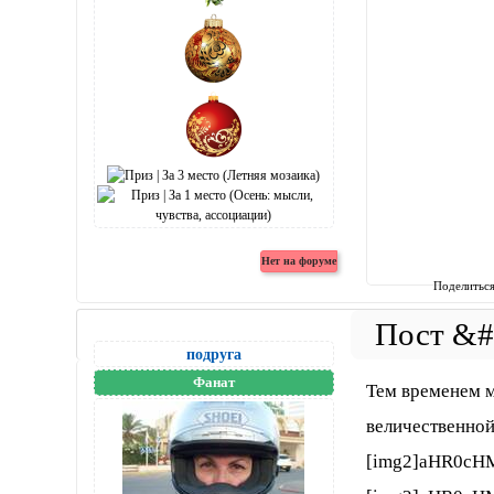
Поделитьс
подруга
Фанат
Тем временем м
величественной
[img2]aHR0cH