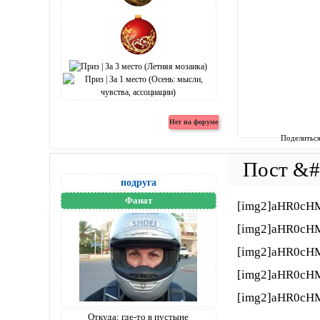
Поделитьс
подруга
Фанат
[img2]aHR0cH
[img2]aHR0cH
[img2]aHR0cH
[img2]aHR0cH
[img2]aHR0cH
Откуда:
где-то в пустыне