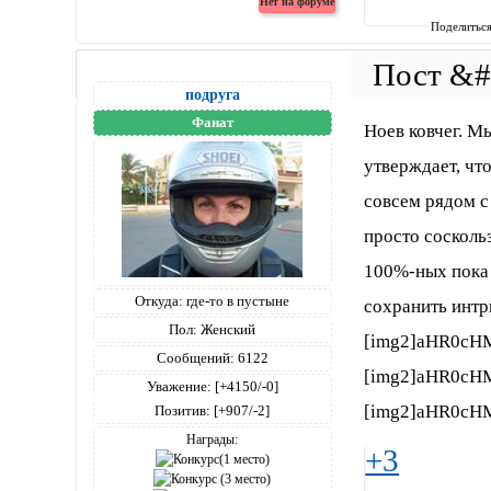
Поделитьс
подруга
Фанат
Ноев ковчег. М
утверждает, чт
совсем рядом с
просто сосколь
100%-ных пока 
Откуда:
где-то в пустыне
сохранить интри
Пол:
Женский
[img2]aHR0cH
Сообщений:
6122
[img2]aHR0cH
Уважение:
[+4150/-0]
[img2]aHR0cH
Позитив:
[+907/-2]
Награды:
+3