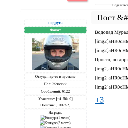
Поделитьс
подруга
Фанат
Водопад Мура
[img2]aHR0cH
[img2]aHR0cH
Просто, по дор
[img2]aHR0cH
Откуда:
где-то в пустыне
[img2]aHR0cH
Пол:
Женский
[img2]aHR0cH
Сообщений:
6122
+3
Уважение:
[+4150/-0]
Позитив:
[+907/-2]
Награды: