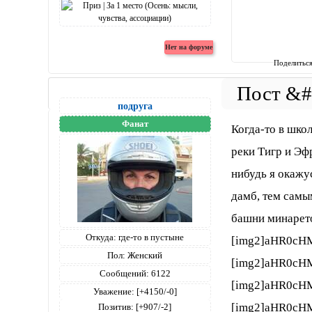
Поделитьс
подруга
Фанат
Когда-то в шко
реки Тигр и Эфр
нибудь я окажу
дамб, тем самым
башни минарет
Откуда:
где-то в пустыне
[img2]aHR0cH
Пол:
Женский
[img2]aHR0cH
Сообщений:
6122
[img2]aHR0cH
Уважение:
[+4150/-0]
[img2]aHR0cH
Позитив:
[+907/-2]