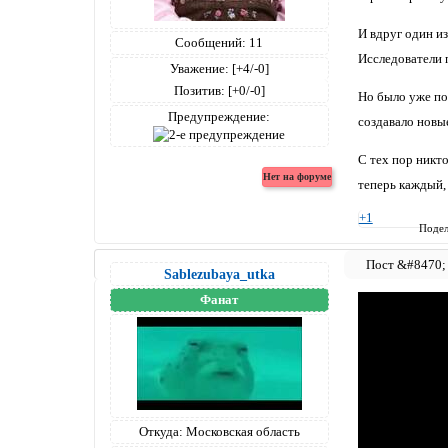
И вдруг один из
Сообщений:
11
Исследователи 
Уважение:
[+4/-0]
Позитив:
[+0/-0]
Но было уже поз
Предупреждение:
создавало новы
С тех пор никто
теперь каждый, 
+1
Подел
Sablezubaya_utka
Фанат
Откуда:
Московская область