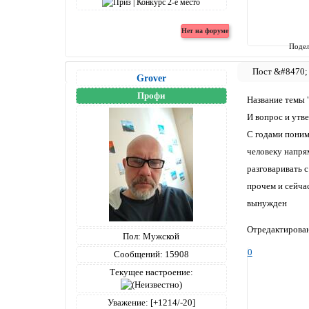
Подел
Grover
Профи
Название темы 
И вопрос и утве
С годами поним
человеку напря
разговаривать 
прочем и сейчас
вынужден
Отредактирован
Пол:
Мужской
0
Сообщений:
15908
Текущее настроение:
Уважение:
[+1214/-20]