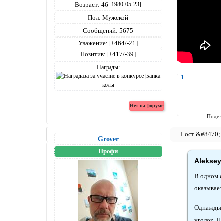
Возраст:
46
[1980-05-23]
Пол:
Мужской
Сообщений:
5675
Уважение:
[+464/-21]
Позитив:
[+417/-39]
Награды:
+1
Подел
Grover
Профи
Aleksey
В одном с
оказывает
Однажды 
уголок. Н