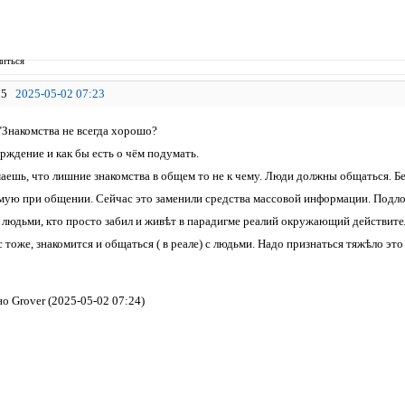
иться
5
2025-05-02 07:23
"Знакомства не всегда хорошо?
рждение и как бы есть о чём подумать.
аешь, что лишние знакомства в общем то не к чему. Люди должны общаться. Бе
мую при общении. Сейчас это заменили средства массовой информации. Подлог,
с людьми, кто просто забил и живѣт в парадигме реалий окружающий действите
 тоже, знакомится и общаться ( в реале) с людьми. Надо признаться тяжѣло это 
о Grover (2025-05-02 07:24)