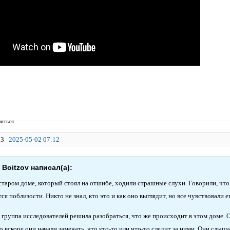
иться
3
2025-05-02 07:12
 Boitzov написал(а):
таром доме, который стоял на отшибе, ходили страшные слухи. Говорили, что в
ся поблизости. Никто не знал, кто это и как оно выглядит, но все чувствовали е
группа исследователей решила разобраться, что же происходит в этом доме. 
о вскоре они начали замечать, что кто-то или что-то следит за ними. Они слы