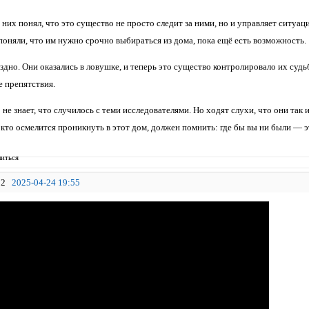
 них понял, что это существо не просто следит за ними, но и управляет ситуацие
поняли, что им нужно срочно выбираться из дома, пока ещё есть возможность.
дно. Они оказались в ловушке, и теперь это существо контролировало их судь
е препятствия.
 не знает, что случилось с теми исследователями. Но ходят слухи, что они так 
кто осмелится проникнуть в этот дом, должен помнить: где бы вы ни были — эт
иться
2
2025-04-24 19:55