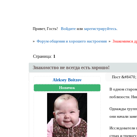
Привет, Гость!
Войдите
или
зарегистрируйтесь
.
»
Форум общения и хорошего настроения
»
Знакомимся д
Страница:
1
Знакомство не всегда есть хорошо!
Aleksey Boitzov
Новичок
В одном старом 
поблизости. Ник
Однажды группа
они начали заме
Исследователи п
страх и тревогу