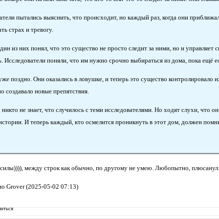
тели пытались выяснить, что происходит, но каждый раз, когда они приближали
ть страх и тревогу.
дин из них понял, что это существо не просто следит за ними, но и управляет с
ь. Исследователи поняли, что им нужно срочно выбираться из дома, пока ещё е
уже поздно. Они оказались в ловушке, и теперь это существо контролировало и
но создавало новые препятствия.
 никто не знает, что случилось с теми исследователями. Но ходят слухи, что он
истории. И теперь каждый, кто осмелится проникнуть в этот дом, должен помни
силы)))), между строк как обычно, по другому не умею. Любопытно, плюсанул. 
о Grover (2025-05-02 07:13)
иться