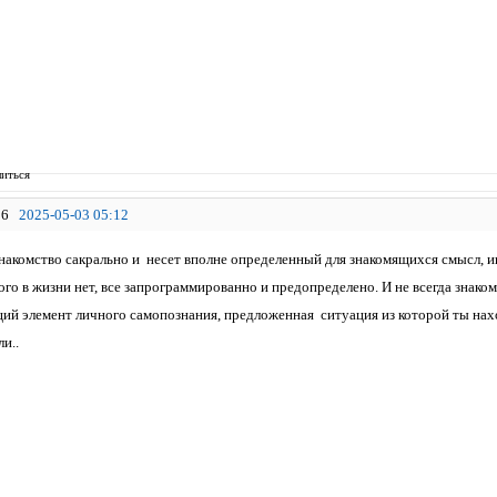
иться
6
2025-05-03 05:12
накомство сакрально и несет вполне определенный для знакомящихся смысл, и
ого в жизни нет, все запрограммированно и предопределено. И не всегда знако
й элемент личного самопознания, предложенная ситуация из которой ты на
ли..