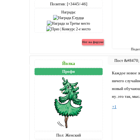
Позитив:
[+3445/-46]
Награды:
Подел
Йолка
Профи
Каждое новое з
ничего случайн
новый обучающи
ну..это так, мыс
+1
Пол:
Женский