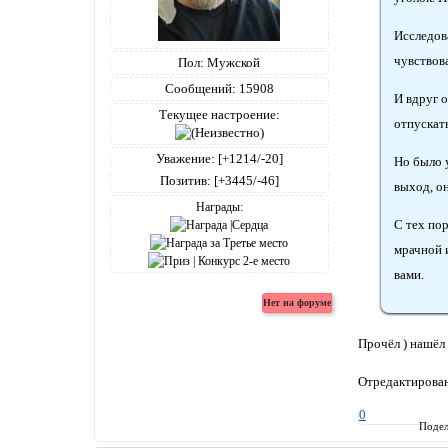
Исследова
чувствова
Пол:
Мужской
Сообщений:
15908
И вдруг о
Текущее настроение:
отпускат
Уважение:
[+1214/-20]
Но было 
Позитив:
[+3445/-46]
выход, о
Награды:
С тех пор
мрачной 
вами.
Прочёл ) нашёл 
Отредактирован
0
Подел