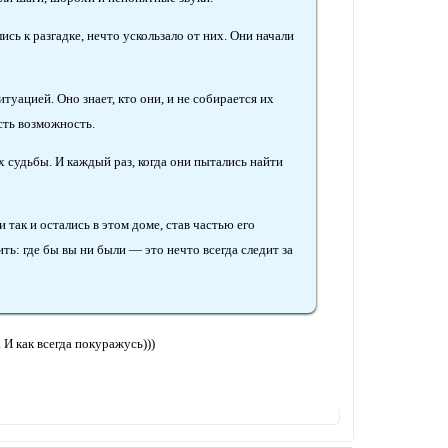
сь к разгадке, нечто ускользало от них. Они начали
итуацией. Оно знает, кто они, и не собирается их
сть возможность.
х судьбы. И каждый раз, когда они пытались найти
и так и остались в этом доме, став частью его
ть: где бы вы ни были — это нечто всегда следит за
И как всегда покуражусь)))