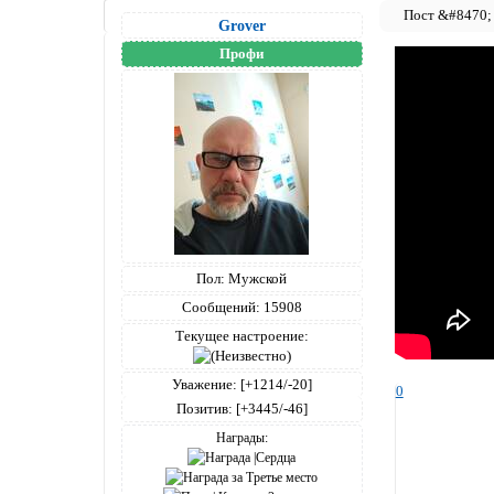
Grover
Профи
Пол:
Мужской
Сообщений:
15908
Текущее настроение:
Уважение:
[+1214/-20]
0
Позитив:
[+3445/-46]
Награды: