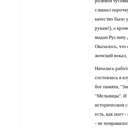
ролевой тусов
слышал парочку
качество было у
рукам!), а кром
выдан Руслану д
Оказалось, что
женский вокал, 
Началась работ
состоялась в к
бог памяти, "З
"Мельницы". И 
историческом со
есть, как поет 
- не понравилос