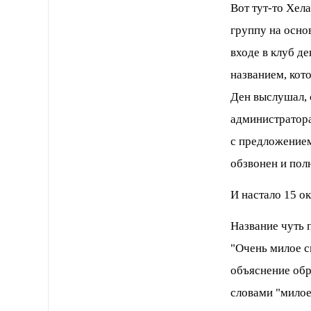
Вот тут-то Хел
группу на осно
входе в клуб д
названием, кот
Ден выслушал, с
администратора
с предложением
обзвонен и пол
И настало 15 о
Название чуть 
"Очень милое с
объяснение обр
словами "милое