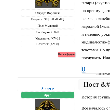
гитары (акустич
но преимуществ
Откуда:
Воронеж
всякие волшебн
Возраст:
38
[1988-06-08]
Пол:
Мужской
народной (кель
Сообщений:
820
и влиянию рока
Уважение:
[+7/-1]
мидивал-этно-ф
Позитив:
[+2/-0]
текстами. Но л
послушать. Или
0
Поделитьс
Sinner е
Друг
История группы
Все началось с 