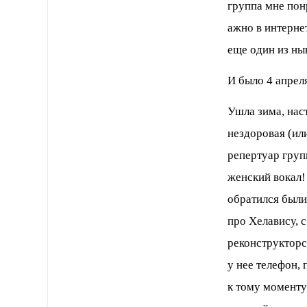
группа мне пон
ажно в интерне
еще один из ны
И было 4 апрел
Ушла зима, наст
нездоровая (ил
репертуар групп
женский вокал!
обратился были
про Хелавису, 
реконструкторск
у нее телефон, 
к тому моменту