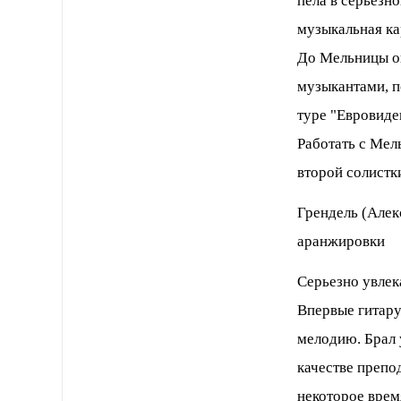
пела в серьезн
музыкальная ка
До Мельницы он
музыкантами, п
туре "Евровиде
Работать с Мель
второй солистки
Грендель (Алекс
аранжировки
Cерьезно увлек
Впервые гитару
мелодию. Брал 
качестве препо
некоторое врем