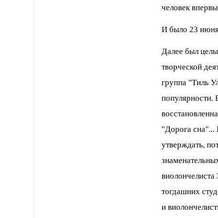
человек впервы
И было 23 июня
Далее был целы
творческой деят
группа "Тиль Ул
популярности. 
восстановленная
"Дорога сна"..
утверждать, по
знаменательны
виолончелиста 
тогдашних сту
и виолончелист