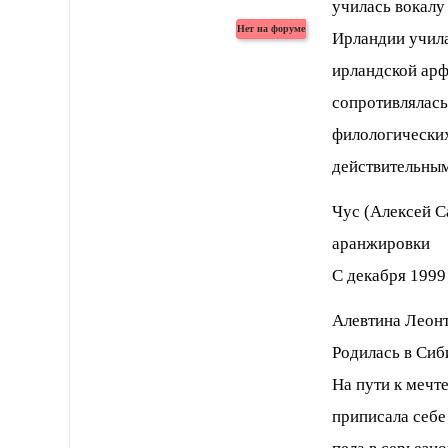
училась вокалу
Ирландии учила
ирландской арф
сопротивлялась
филологических
действительным
Чус (Алексей Са
аранжировки
C декабря 1999
Алевтина Леонть
Родилась в Сиби
На пути к мечт
приписала себе