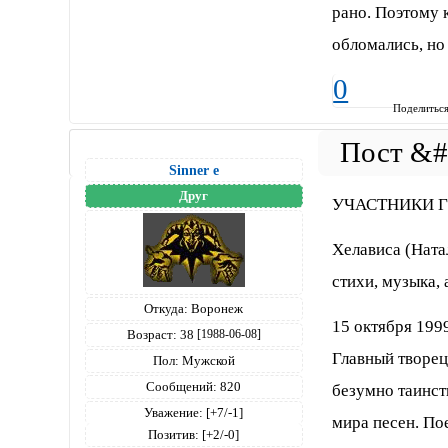
рано. Поэтому 
обломались, но 
0
Поделитьс
Sinner е
Друг
УЧАСТНИКИ 
Хелависа (Натал
стихи, музыка,
Откуда:
Воронеж
15 октября 199
Возраст:
38
[1988-06-08]
Главный творец
Пол:
Мужской
Сообщений:
820
безумно таинст
Уважение:
[+7/-1]
мира песен. По
Позитив:
[+2/-0]