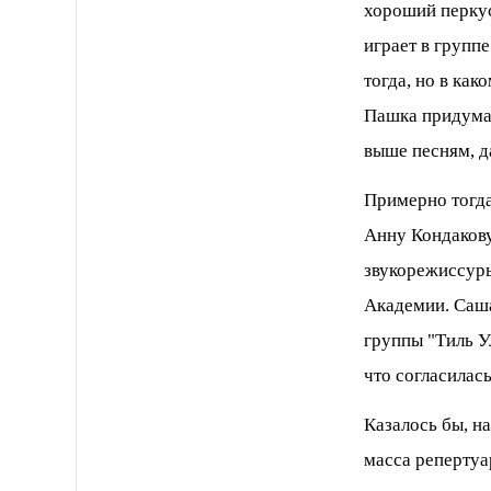
хороший перку
играет в групп
тогда, но в как
Пашка придумал
выше песням, д
Примерно тогда
Анну Кондакову
звукорежиссуры
Академии. Саша 
группы "Тиль У
что согласилась
Казалось бы, на
масса репертуа