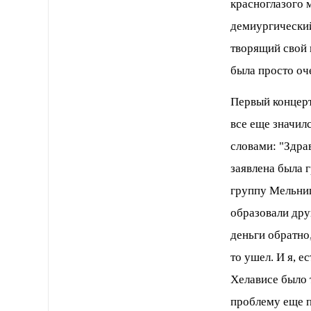
красноглазого 
демиургический
творящий свой 
была просто оч
Первый концерт
все еще значил
словами: "Здра
заявлена была 
группу Мельниц
образовали дру
деньги обратно,
то ушел. И я, е
Хелависе было 
проблему еще п