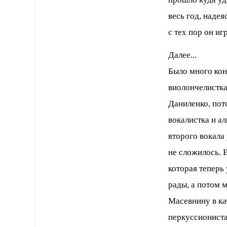
весь год, наде
с тех пор он иг
Далее...
Было много кон
виолончелистка
Даниленко, пот
вокалистка и а
второго вокала
не сложилось. 
которая теперь
рады, а потом 
Масевнину в ка
перкуссиониста