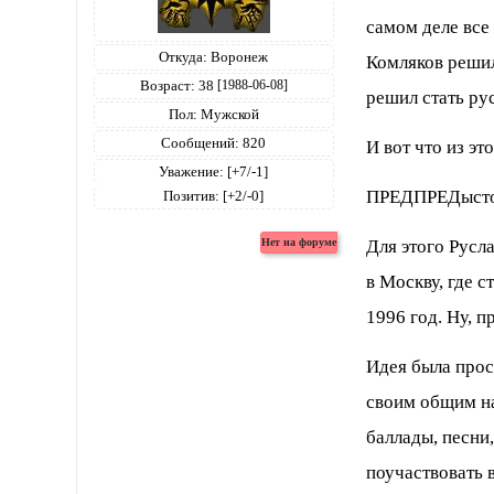
самом деле все
Откуда:
Воронеж
Комляков решил
Возраст:
38
[1988-06-08]
решил стать ру
Пол:
Мужской
Сообщений:
820
И вот что из эт
Уважение:
[+7/-1]
ПРЕДПРЕДысто
Позитив:
[+2/-0]
Для этого Русл
в Москву, где с
1996 год. Ну, п
Идея была прос
своим общим н
баллады, песни,
поучаствовать 