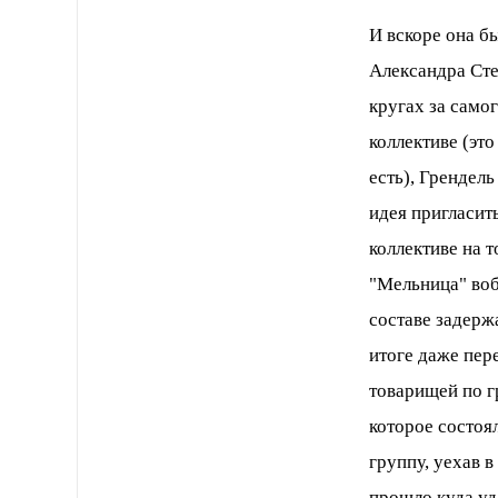
И вскоре она б
Александра Сте
кругах за самог
коллективе (это
есть), Грендель
идея пригласит
коллективе на 
"Мельница" воб
составе задерж
итоге даже пер
товарищей по г
которое состоял
группу, уехав 
прошло куда уд