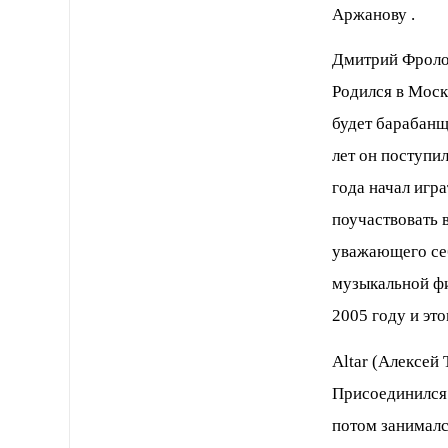
Аржанову .
Дмитрий Фроло
Родился в Москв
будет барабанщи
лет он поступил
года начал игр
поучаствовать 
уважающего себ
музыкальной фи
2005 году и это
Altar (Алексей
Присоединился 
потом занималс