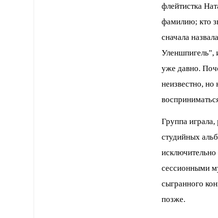
флейтистка Нат
фамилию; кто зн
сначала назвал
Уленшпигель", 
уже давно. Поч
неизвестно, но
восприниматься
Группа играла,
студийных альб
исключительно 
сессионными му
сыгранного кон
позже.