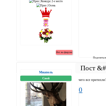
Поделитьс
Миаполь
Свой
чего все притихли?
0