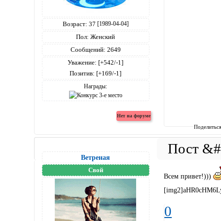
Возраст:
37
[1989-04-04]
Пол:
Женский
Сообщений:
2649
Уважение:
[+542/-1]
Позитив:
[+169/-1]
Награды:
Поделитьс
Вeтреная
Свой
Всем привет!)))
[img2]aHR0cHM6L
0