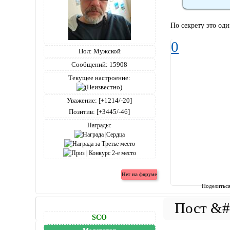
По секрету это од
0
Пол:
Мужской
Сообщений:
15908
Текущее настроение:
Уважение:
[+1214/-20]
Позитив:
[+3445/-46]
Награды:
Поделитьс
SCO