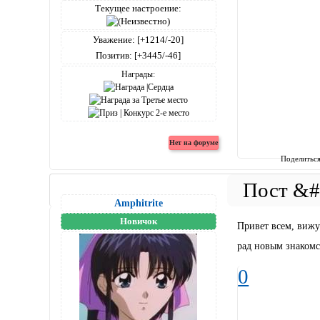
Текущее настроение:
Уважение:
[+1214/-20]
Позитив:
[+3445/-46]
Награды:
Поделитьс
Amphitrite
Новичок
Привет всем, вижу
рад новым знакомс
0