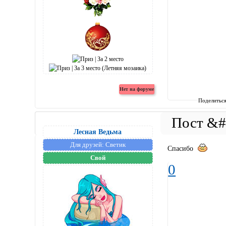
Поделитьс
Лесная Ведьма
Для друзей:
Светик
Спасибо
Свой
0