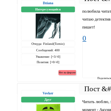
Dziana
Интересующийся
полюбила читат
читаю детектив
пишет!
0
Откуда:
Finland(Tornio)
Сообщений:
400
Уважение:
[+3/-0]
Позитив:
[+0/-0]
Поделитьс
Vovker
Друг
Читать люблю, 
момент - Акуни