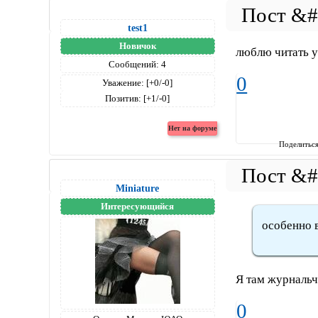
test1
Новичок
люблю читать у
Сообщений:
4
0
Уважение:
[+0/-0]
Позитив:
[+1/-0]
Поделитьс
Miniature
Интересующийся
особенно в
Я там журнальч
0