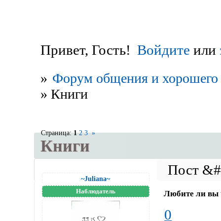
Привет, Гость!
Войдите
или
»
Форум общения и хорошего 
»
Книги
Страница:
1
2
3
»
Книги
~Juliana~
Наблюдатель
Любите ли вы 
0