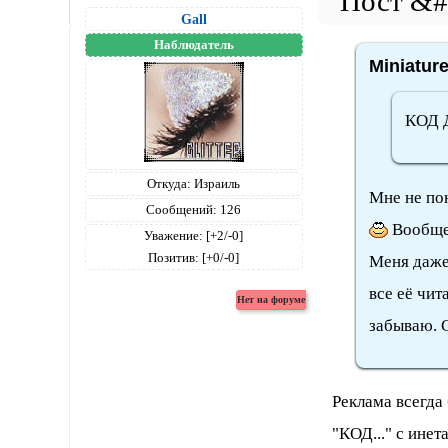
Gall
Наблюдатель
Miniatur
КОД 
Откуда:
Израиль
Мне не по
Сообщений:
126
Вообще.
Уважение:
[+2/-0]
Позитив:
[+0/-0]
Меня даже 
все её чит
забываю. 
Реклама всегда
"КОД..." с ине