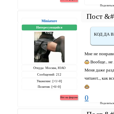
Поделитьс
Miniature
Интересующийся
КОД ДА 
Мне не понрави
Вообще.. не 
Откуда:
Москва, ЮАО
Меня даже раздр
Сообщений:
212
читают.., как в
Уважение:
[+1/-0]
Позитив:
[+0/-0]
0
Поделитьс