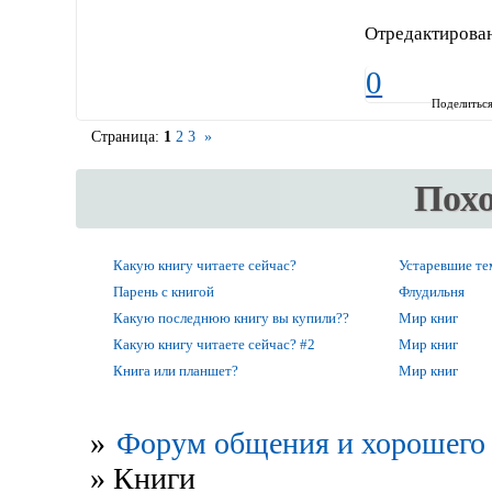
Отредактирован
0
Поделитьс
Страница:
1
2
3
»
Пох
Какую книгу читаете сейчас?
Устаревшие т
Парень с книгой
Флудильня
Какую последнюю книгу вы купили??
Мир книг
Какую книгу читаете сейчас? #2
Мир книг
Книга или планшет?
Мир книг
»
Форум общения и хорошего 
»
Книги