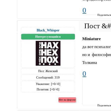
0
Поделитьс
Black_Whisper
Интересующийся
Miniature
да вот психало
но и философи
Толкина
Пол:
Женский
0
Сообщений:
319
Уважение:
[+0/-0]
Позитив:
[+0/-0]
Поделитьс