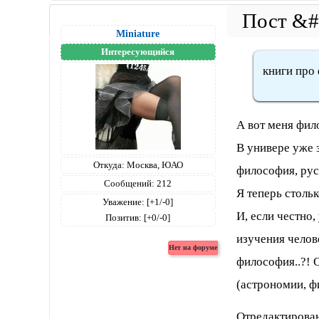
Miniature
Интересующийся
книги про
А вот меня фил
В универе уже 
Откуда:
Москва, ЮАО
философия, рус
Сообщений:
212
Я теперь столь
Уважение:
[+1/-0]
И, если честно,
Позитив:
[+0/-0]
изучения челов
философия..?! 
(астрономии, фи
Отредактирован