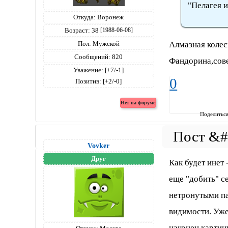
"Пелагея и
Откуда:
Воронеж
Возраст:
38
[1988-06-08]
Алмазная колес
Пол:
Мужской
Сообщений:
820
Фандорина,сове
Уважение:
[+7/-1]
0
Позитив:
[+2/-0]
Поделитьс
Vovker
Друг
Как будет инет
еще "добить" с
нетронутыми па
видимости. Уже
наконец картин