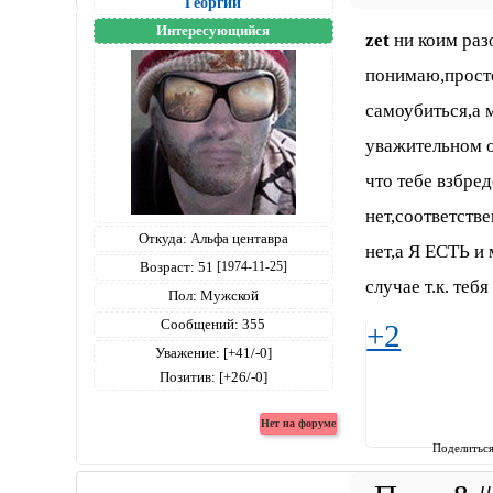
Георгий
Интересующийся
zet
ни коим разо
понимаю,просто
самоубиться,а м
уважительном о
что тебе взбред
нет,соответств
Откуда:
Альфа центавра
нет,а Я ЕСТЬ и
Возраст:
51
[1974-11-25]
случае т.к. теб
Пол:
Мужской
Сообщений:
355
+2
Уважение:
[+41/-0]
Позитив:
[+26/-0]
Поделитьс