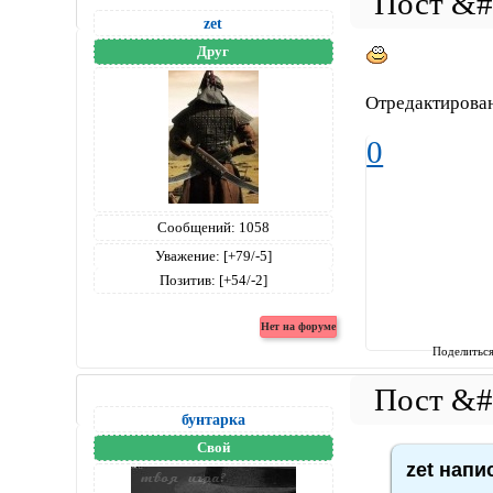
zet
Друг
Отредактирован
0
Сообщений:
1058
Уважение:
[+79/-5]
Позитив:
[+54/-2]
Поделитьс
бунтарка
Свой
zet напи