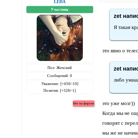
LEDA
Участник
zet напи
Я такая кр
это явно о теле
Пол:
Женский
zet напи
Сообщений:
0
либо умна
Уважение:
[+450/-10]
Позитив:
[+328/-1]
это уже мозг))
Когда мы не ощ
говорят с пере
мы же не начина