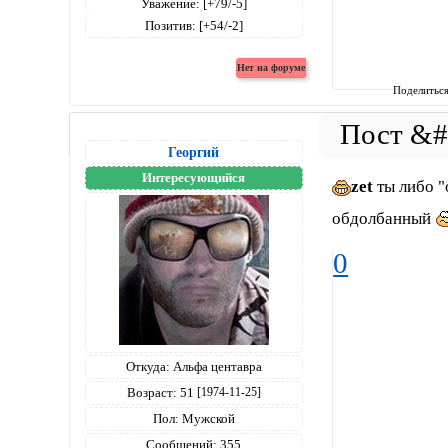
Уважение:
[+79/-5]
Позитив:
[+54/-2]
Поделитьс
Георгий
Интересующийся
zet
ты либо "
обдолбанный
0
Откуда:
Альфа центавра
Возраст:
51
[1974-11-25]
Пол:
Мужской
Сообщений:
355