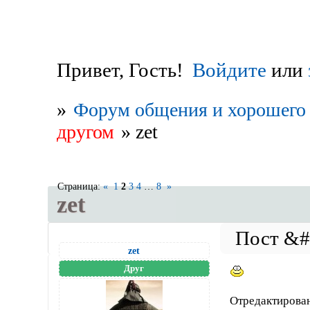
Привет, Гость!
Войдите
или
»
Форум общения и хорошего 
другом
»
zet
Страница:
«
1
2
3
4
…
8
»
zet
zet
Друг
Отредактирован