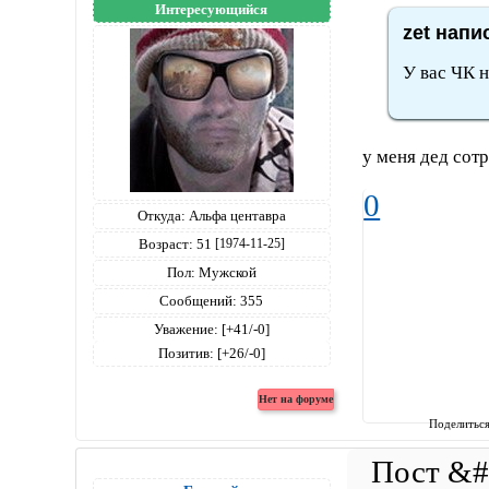
Интересующийся
zet напи
У вас ЧК н
у меня дед со
0
Откуда:
Альфа центавра
Возраст:
51
[1974-11-25]
Пол:
Мужской
Сообщений:
355
Уважение:
[+41/-0]
Позитив:
[+26/-0]
Поделитьс