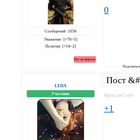
0
Сообщений:
1058
Уважение:
[+79/-5]
Позитив:
[+54/-2]
Поделитьс
LEDA
Участник
Ярослав? оО
+1