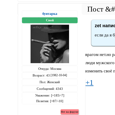
бунтарка
Свой
zet напи
если да я 
врагом нет.но 
люди мужского п
Откуда:
Москва
изменить своё 
Возраст:
43
[1982-10-04]
+1
Пол:
Женский
Сообщений:
4343
Уважение:
[+185/-7]
Позитив:
[+87/-10]