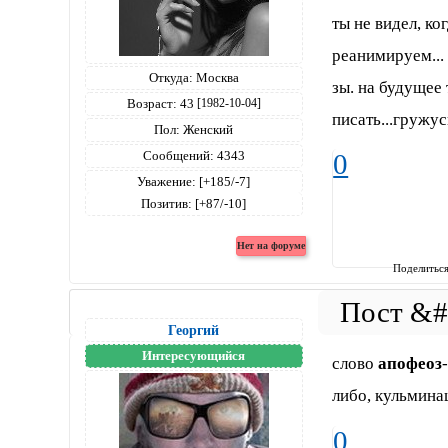
ты не видел, ко
реанимируем...
Откуда:
Москва
зы. на будущее 
Возраст:
43
[1982-10-04]
писать...гружу
Пол:
Женский
Сообщений:
4343
0
Уважение:
[+185/-7]
Позитив:
[+87/-10]
Поделитьс
Георгий
Интересующийся
слово
апофеоз
либо, кульмина
0