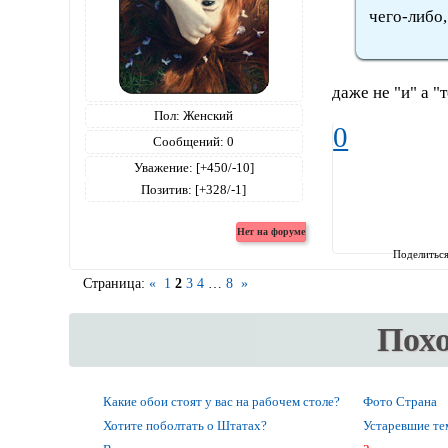
чего-либо,
даже не "и" а "
Пол:
Женский
0
Сообщений:
0
Уважение:
[+450/-10]
Позитив:
[+328/-1]
Поделитьс
Страница:
«
1
2
3
4
…
8
»
Пох
Какие обои стоят у вас на рабочем столе?
Фото Страна
Хотите поболтать о Штатах?
Устаревшие т