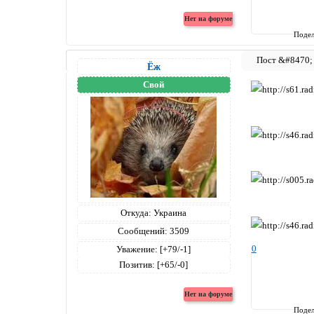
Подел
Ёж
Свой
Откуда:
Украина
Сообщений:
3509
0
Уважение:
[+79/-1]
Позитив:
[+65/-0]
Подел