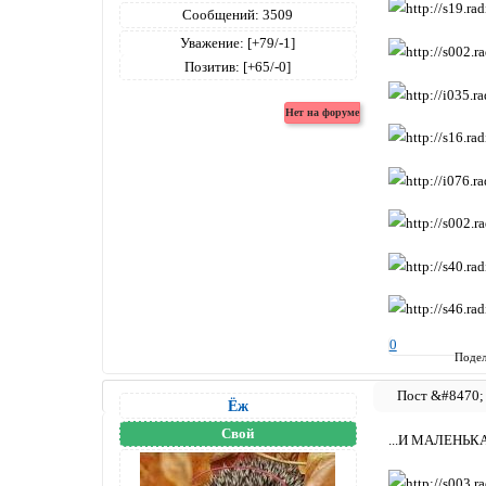
Сообщений:
3509
Уважение:
[+79/-1]
Позитив:
[+65/-0]
0
Подел
Ёж
Свой
...И МАЛЕНЬК