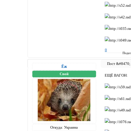
0
Подел
Ёж
Свой
ЕЩЁ ВАГОН:
Откуда:
Украина