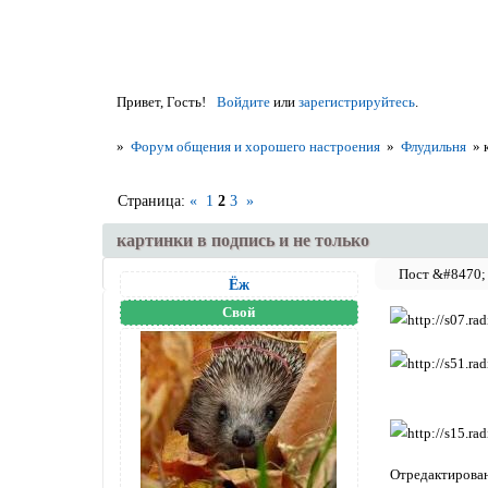
Привет, Гость!
Войдите
или
зарегистрируйтесь
.
»
Форум общения и хорошего настроения
»
Флудильня
»
Страница:
«
1
2
3
»
картинки в подпись и не только
Ёж
Свой
Отредактирован