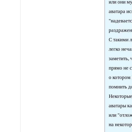
или они му
аватара ис
"надевает
раздражен
С такими 
легко неча
заметить, 
прямо не с
о котором 
помнить до
Некоторые
аватары ка
или "отло
на некотор