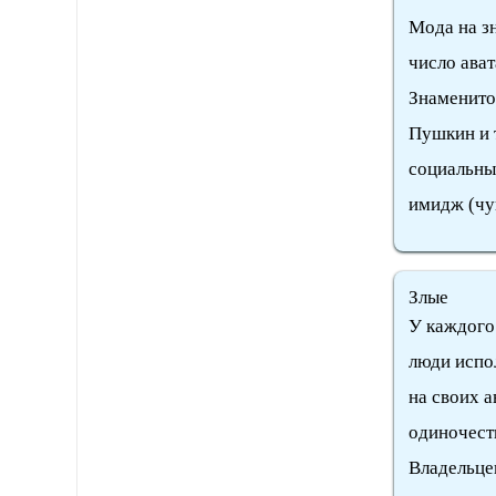
Мода на з
число ават
Знаменито
Пушкин и т
социальны
имидж (чув
Злые
У каждого 
люди испо
на своих 
одиночеств
Владельце