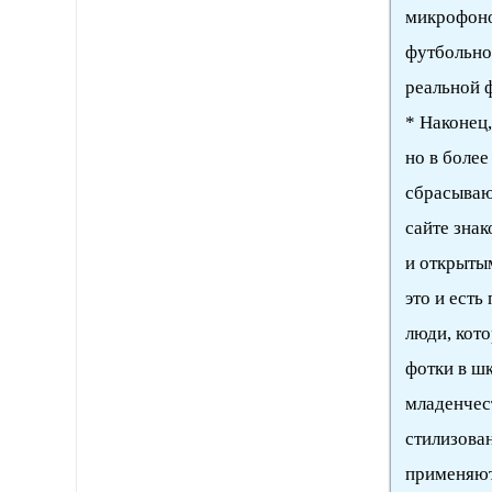
микрофоно
футбольно
реальной 
* Наконец
но в боле
сбрасывают
сайте знак
и открытым
это и есть
люди, кото
фотки в шк
младенчес
стилизова
применяют