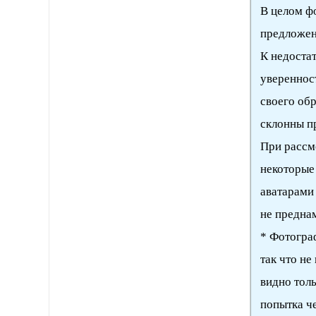
В целом фо
предложен
К недостат
уверенност
своего обр
склонны пр
При рассм
некоторые
аватарами
не предна
* Фотограф
так что не
видно толь
попытка че