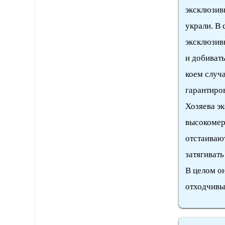
эксклюзивн
украли. В 
эксклюзив
и добивать
коем случа
гарантиро
Хозяева э
высокомер
отстаивают
затягивать
В целом о
отходчивы