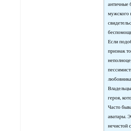
античные б
мужского 
свидетель
беспомощн
Если подоб
признак т
неполноце
пессимист
любовника
Владельцы
героя, кот
Часто быва
аватары. 
нечистой 