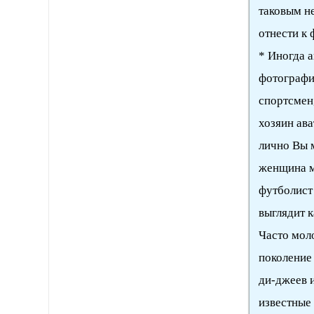
таковым не
отнести к
* Иногда а
фотографи
спортсмен,
хозяин ава
лично Вы м
женщина мо
футболист
выглядит 
Часто мол
поколение
ди-джеев и
известные