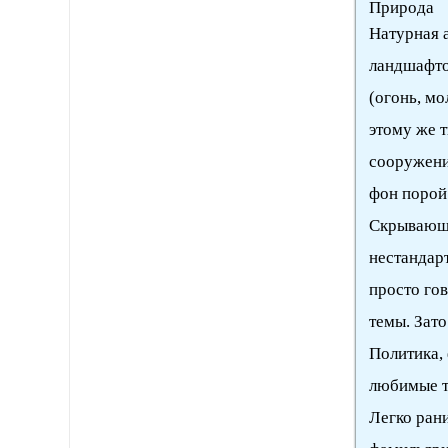
Природа
Натурная 
ландшафтов
(огонь, мол
этому же 
сооружений
фон порой 
Скрывающи
нестандар
просто го
темы. Зато
Политика, 
любимые т
Легко рани