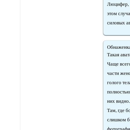
Люцифер, в
этом случа
силовых а
Обнаженк
Такая ава
Чаще всег
части жен
голого тел
полностью 
них видно.
Там, где б
слишком б
фотографии