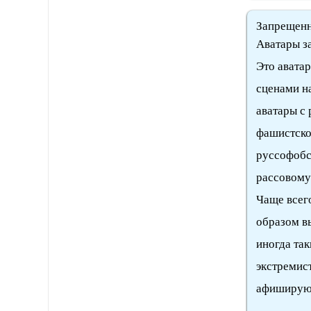
Запрещен
Аватары з
Это авата
сценами на
аватары с
фашистско
русcофобс
рассовому 
Чаще всег
образом вы
иногда та
экстремис
афишируют