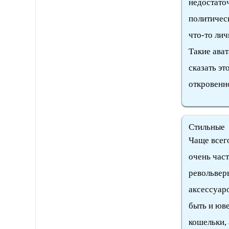
недостато
политическ
что-то лич
Такие ават
сказать эт
откровенно
Стильные
Чаще всег
очень час
револьвер
аксессуаро
быть и юв
кошельки, 