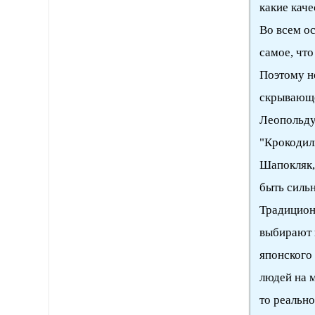
какие кач
Во всем о
самое, что
Поэтому не
скрывающе
Леопольду
"Крокодилы
Шапокляк,
быть силь
Традицион
выбирают 
японского
людей на 
то реально