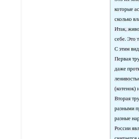
которые ас
сколько вл
Итак, живо
себе. Это 
С этим вид
Первая тр
даже прот
ленивость
(котенок) 
Вторая тр
разными п
разные на
России явл
считается 