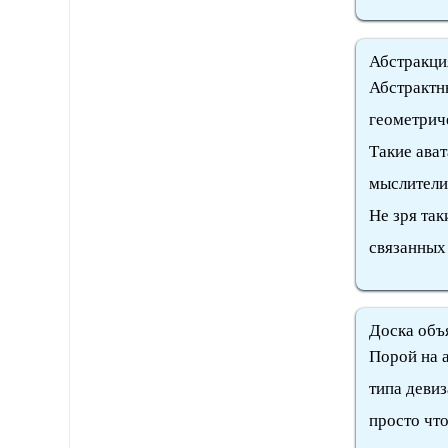
Абстракци
Абстрактн
геометрич
Такие ава
мыслители
Не зря так
связанных 
Доска объ
Порой на а
типа девиз
просто что