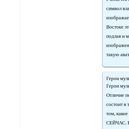
символ вла
изображает
Востоке эт
подлая и к
изображена
такую ават
Герои мул
Герои муль
Отличие п
состоит в 
том, какое
СЕЙЧАС. В