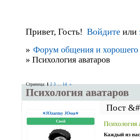
Привет, Гость!
Войдите
или
»
Форум общения и хорошего 
»
Психология аватаров
Страница:
1
2
3
…
14
»
Психология аватаров
⭐JOzarmy JOssa⭐
Свой
Психология 
Каждый из нас