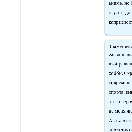
аниме, но 
служат дл
капризност
Знаменито
Хозяин ава
изображен 
хобби. Скр
современен
спорта, ки
этого геро
на меня л
Аватары с
аполитичн