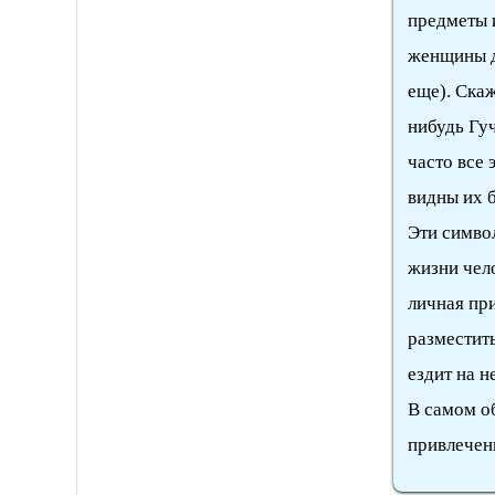
предметы и
женщины д
еще). Скаж
нибудь Гуч
часто все 
видны их 
Эти симво
жизни чело
личная пр
разместить
ездит на н
В самом о
привлечен