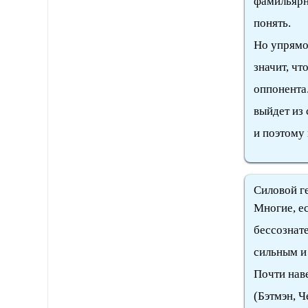
фамильярн
понять.
Но упрямо 
значит, чт
оппонента.
выйдет из
и поэтому
Силовой г
Многие, е
бессознат
сильным и
Почти наве
(Бэтмэн, Ч