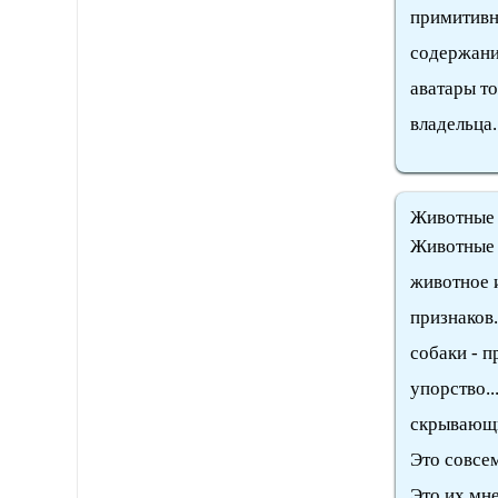
примитивн
содержани
аватары т
владельца.
Животные
Животные 
животное 
признаков.
собаки - п
упорство..
скрывающи
Это совсем
Это их мне