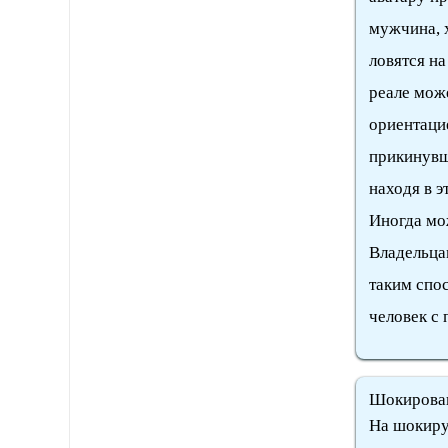
мужчина, 
ловятся на
реале мож
ориентацие
прикинувш
находя в э
Иногда мо
Владельца
таким спо
человек с 
Шокирова
На шокиру