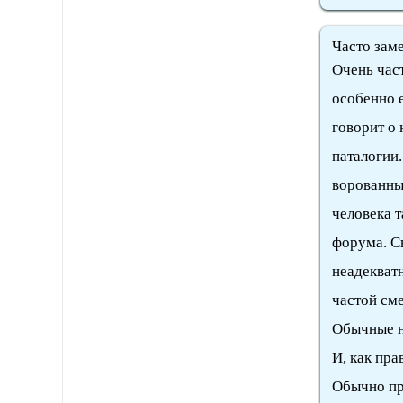
Часто зам
Очень част
особенно 
говорит о 
паталогии.
ворованны
человека 
форума. С
неадекват
частой сме
Обычные н
И, как пра
Обычно пр