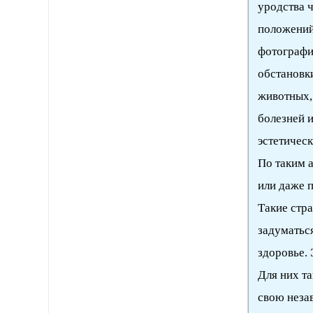
уродства 
положений 
фотографи
обстановки
животных,
болезней и
эстетическ
По таким 
или даже 
Такие стр
задуматься
здоровье.
Для них т
свою неза