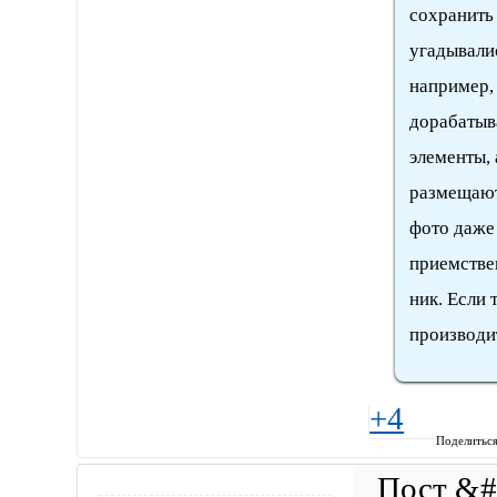
сохранить
угадывалис
например,
дорабатыв
элементы, 
размещают
фото даже
приемстве
ник. Если 
производит
+4
Поделитьс