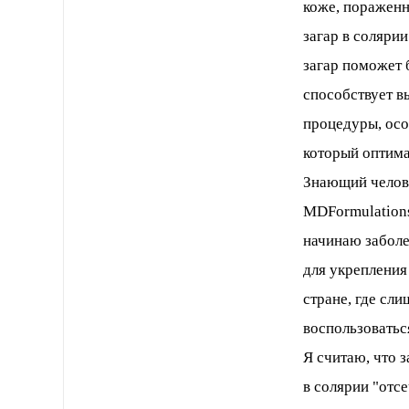
коже, пораженн
загар в соляри
загар поможет 
способствует в
процедуры, осо
который оптима
Знающий челове
MDFormulations
начинаю заболе
для укрепления
стране, где сл
воспользоватьс
Я считаю, что з
в солярии "отс