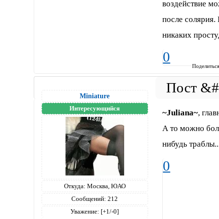
воздействие мо
после солярия.
никаких просту
0
Поделитьс
Miniature
Интересующийся
~Juliana~
, гла
А то можно бол
нибудь траблы..
0
Откуда:
Москва, ЮАО
Сообщений:
212
Уважение:
[+1/-0]