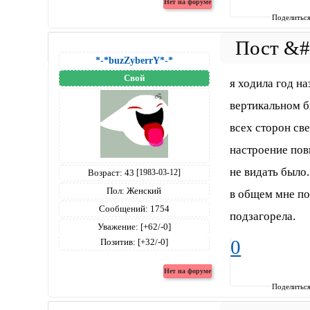
Поделитьс
*-*buzZyberrY*-*
Свой
я ходила год н
вертикальном б
всех сторон све
настроение повы
не видать было.
Возраст:
43
[1983-03-12]
Пол:
Женский
в общем мне пон
Сообщений:
1754
подзагорела.
Уважение:
[+62/-0]
Позитив:
[+32/-0]
0
Поделитьс