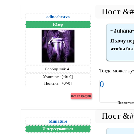
odinochestvo
Юзер
~Juliana
Я хочу пе
чтобы бы
Сообщений:
41
Тогда может лу
Уважение:
[+0/-0]
0
Позитив:
[+0/-0]
Поделитьс
Miniature
Интересующийся