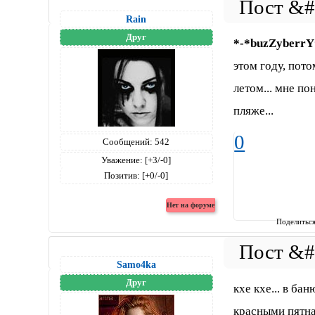
Rain
Друг
*-*buzZyberrY
этом году, пото
летом... мне по
пляже...
0
Сообщений:
542
Уважение:
[+3/-0]
Позитив:
[+0/-0]
Поделитьс
Samo4ka
Друг
кхе кхе... в ба
красными пятна