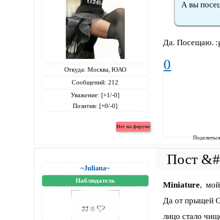
А вы посе
Да. Посещаю. :
0
Откуда:
Москва, ЮАО
Сообщений:
212
Уважение:
[+1/-0]
Позитив:
[+0/-0]
Поделитьс
~Juliana~
Наблюдатель
Miniature
, мо
Да от прыщей О
лицо стало чищ