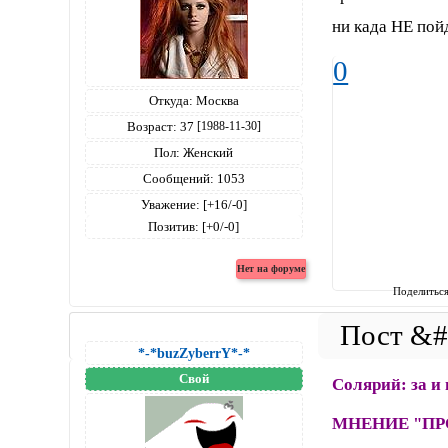
ни када НЕ пой
0
Откуда:
Москва
Возраст:
37
[1988-11-30]
Пол:
Женский
Сообщений:
1053
Уважение:
[+16/-0]
Позитив:
[+0/-0]
Поделитьс
*-*buzZyberrY*-*
Свой
Солярий: за и
МНЕНИЕ "ПР