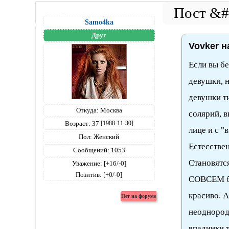
Samo4ka
Друг
Vovker н
Если вы бе
девушки, н
девушки ти
Откуда:
Москва
солярий, 
Возраст:
37
[1988-11-30]
лице и с 
Пол:
Женский
Естесствен
Сообщений:
1053
Становятс
Уважение:
[+16/-0]
Позитив:
[+0/-0]
СОВСЕМ бе
красиво. А
неоднородн
впадинки т