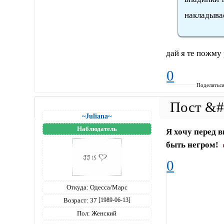
накладывае
дай я те пожму 
0
Поделитьс
~Juliana~
Наблюдатель
Я хочу перед 
быть негром!
0
Откуда:
Одесса/Марс
Возраст:
37
[1989-06-13]
Пол:
Женский