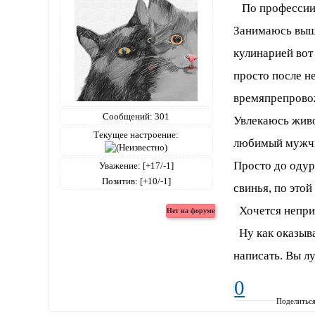
По профессии 
Занимаюсь выши
кулинарией вот
просто после н
времяпрепровож
Сообщений:
301
Увлекаюсь живо
Текущее настроение:
любимый муж
Просто до одур
Уважение:
[+17/-1]
Позитив:
[+10/-1]
свинья, по этой
Хочется непри
Ну как оказывае
написать. Вы лу
0
Поделитьс