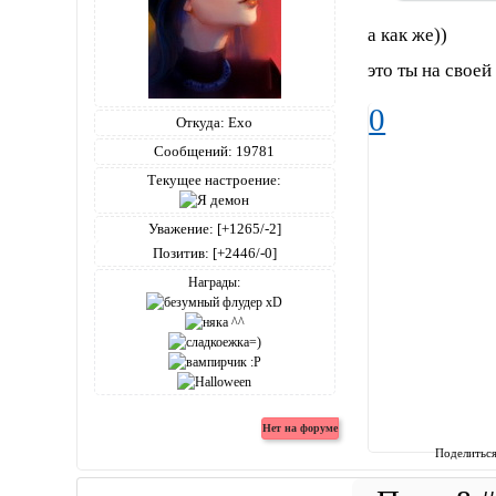
а как же))
это ты на своей
0
Откуда:
Ехо
Сообщений:
19781
Текущее настроение:
Уважение:
[+1265/-2]
Позитив:
[+2446/-0]
Награды:
Поделитьс