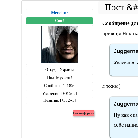
Meneltоr
Свой
Сообщение дл
привет,я Никит
Juggerna
Увлекаюсь
Откуда:
Украина
Пол:
Мужской
я тоже;)
Сообщений:
1856
Уважение:
[+915/-2]
Позитив:
[+382/-5]
Juggerna
Ну как ока
себе напис