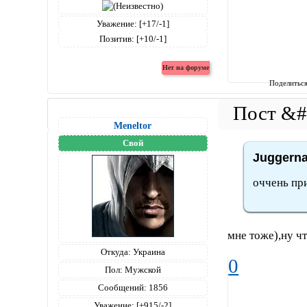
Уважение:
[+17/-1]
Позитив:
[+10/-1]
Поделитьс
Meneltоr
Свой
Juggerna
оччень пр
мне тоже),ну чт
Откуда:
Украина
0
Пол:
Мужской
Сообщений:
1856
Уважение:
[+915/-2]