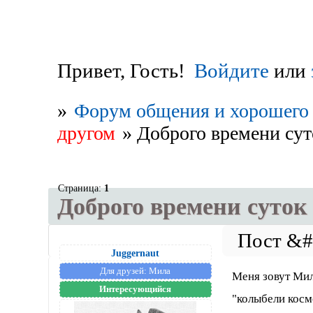
Привет, Гость!
Войдите
или
»
Форум общения и хорошего 
другом
»
Доброго времени сут
Страница:
1
Доброго времени суток
Juggernaut
Для друзей:
Мила
Меня зовут Мила
Интересующийся
"колыбели косм