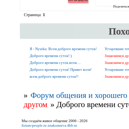
Поделитьс
Страница:
1
Пох
Я - Nyutka. Всем доброго времени суток!
Устаревшие т
Доброго времени суток!:)
Знакомимся др
Доброго времени суток всем.....
Знакомимся др
Доброго времени суток! Привет всем!
Устаревшие т
всем доброго времени суток!!
Знакомимся др
»
Форум общения и хорошего 
другом
»
Доброго времени сут
Мы создаём живое общение 2006 - 2026
forum-people.ru
znakomstva.4bb.ru