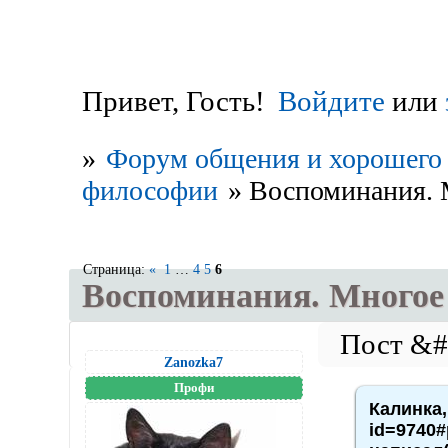
Привет, Гость!
Войдите
или
»
Форум общения и хорошего 
философии
»
Воспоминания. М
Страница:
«
1
…
4
5
6
Воспоминания. Многое 
Zanozka7
Профи
Калинка,
id=9740#