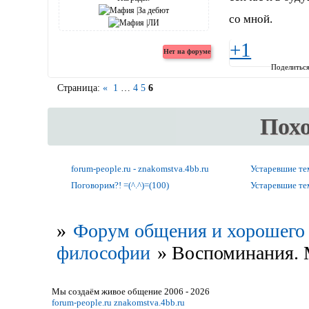
со мной.
+1
Поделитьс
Страница:
«
1
…
4
5
6
Пох
forum-people.ru - znakomstva.4bb.ru
Устаревшие т
Поговорим?! =(^.^)=(100)
Устаревшие т
»
Форум общения и хорошего 
философии
»
Воспоминания. М
Мы создаём живое общение 2006 - 2026
forum-people.ru
znakomstva.4bb.ru