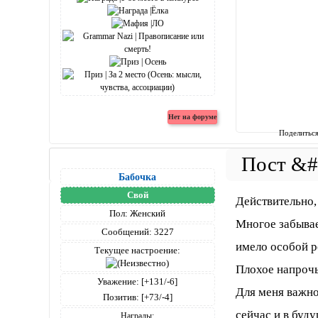
Поделитьс
Бабочка
Свой
Действительно,
Пол:
Женский
Многое забывае
Сообщений:
3227
имело особой ро
Текущее настроение:
Плохое напрочь
Уважение:
[+131/-6]
Для меня важно
Позитив:
[+73/-4]
сейчас и в буду
Награды: