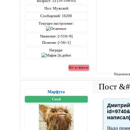
Возраст:
53
[1973-08-03]
Пол:
Мужской
Сообщений:
16200
Текущее настроение:
Уважение:
[+516/-9]
Позитив:
[+56/-1]
Награды:
Поделитьс
Марфута
Свой
Дмитрий4
id=9740&
написал(
Надо помн