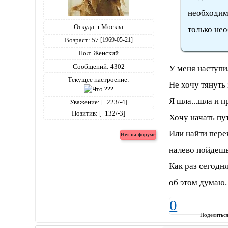
необходим
Откуда:
г.Москва
только нео
Возраст:
57
[1969-05-21]
Пол:
Женский
Сообщений:
4302
У меня наступил
Текущее настроение:
Не хочу тянуть
Я шла...шла и п
Уважение:
[+223/-4]
Позитив:
[+132/-3]
Хочу начать пут
Или найти пере
налево пойдешь.
Как раз сегодня
об этом думаю.
0
Поделитьс