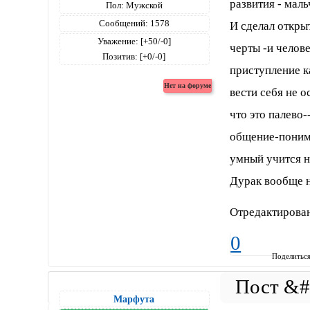
развития - маль
Пол:
Мужской
Сообщений:
1578
И сделал откры
Уважение:
[+50/-0]
черты -и челов
Позитив:
[+0/-0]
приступление к
вести себя не 
что это палево
общение-понима
умный учится н
Дурак вообще н
Отредактирован
0
Поделитьс
Марфута