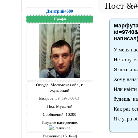
Дмитрий4680
Профи
Марфута,
id=9740&
написал(
У меня нас
Не хочу тя
Я шла...шл
Хочу начат
Откуда:
Московская обл., г.
Или найти 
Жуковский
Возраст:
53
будешь, на
[1973-08-03]
Пол:
Мужской
Как раз се
Сообщений:
16200
Я с утра о
Текущее настроение:
Уважение:
[+516/-9]