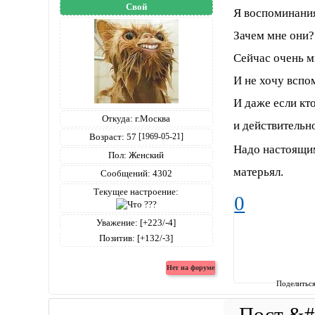
Свой
Я воспоминания
Зачем мне они?
Сейчас очень м
И не хочу вспо
И даже если кт
Откуда:
г.Москва
и действительн
Возраст:
57
[1969-05-21]
Надо настоящи
Пол:
Женский
матерьял.
Сообщений:
4302
Текущее настроение:
0
Уважение:
[+223/-4]
Позитив:
[+132/-3]
Поделитьс