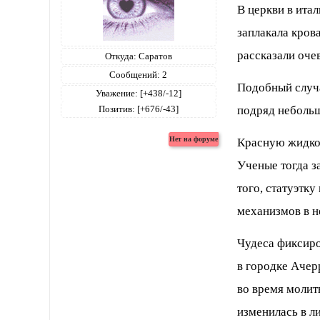
В церкви в ита
заплакала кров
рассказали оче
Откуда:
Саратов
Сообщений:
2
Подобный случа
Уважение:
[+438/-12]
подряд небольш
Позитив:
[+676/-43]
Красную жидкост
Ученые тогда з
того, статуэтк
механизмов в н
Чудеса фиксиро
в городке Ачер
во время молит
изменилась в л