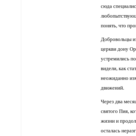
сюда специалис
любопытствующ
понять, что пр
Добровольцы и
церкви дону Ор
устремились по
видели, как ст
неожиданно изм
движений.
Через два меся
святого Пия, к
жизни и продолж
осталась нераз