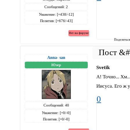
Сообщений:
2
Уважение:
[+438/-12]
Позитив:
[+676/-43]
Поделитьс
Anna- san
Юзер
Svetik
А! Точно... Хм.
Иисуса. Его ж у
0
Сообщений:
40
Уважение:
[+0/-0]
Позитив:
[+0/-0]