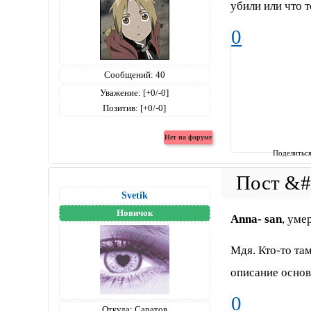
убили или что 
0
Сообщений:
40
Уважение:
[+0/-0]
Позитив:
[+0/-0]
Поделитьс
Svetik
Новичок
Anna- san
, уме
Мдя. Кто-то там
описание осно
0
Откуда:
Саратов