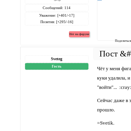
Сообщений:
114
Уважение:
[+401/-17]
Позитив:
[+295/-16]
Поделитьс
Sveteg
Гость
Чёт у меня фига
куки удалила, 
"войти"... :cray
Сейчас даже в 
прошло.
=Svetik.