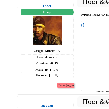
Usher
Юзер
очень тяжело вх
0
Откуда:
Minsk City
Пол:
Мужской
Сообщений:
45
Уважение:
[+0/-0]
Позитив:
[+0/-0]
Поделитьс
alekkoh