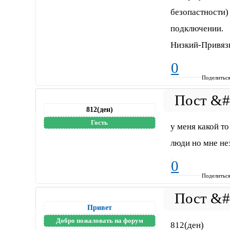
безопастности)
подключении.
Низкий-Привяз
0
Поделитьс
812(ден)
Гость
у меня какой то
люди но мне не
0
Поделитьс
Привет
Добро пожаловать на форум
812(ден)