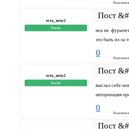
Поделитьс
есть_хочу2
Гость
неа не фурычет
это быть из-за 
0
Поделитьс
есть_хочу2
Гость
выслал себе но
авторизация про
0
Поделитьс