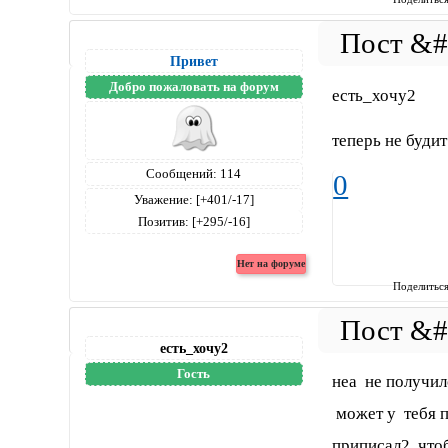
Привет
Добро пожаловать на форум
есть_хочу2
теперь не буди
Сообщений:
114
0
Уважение:
[+401/-17]
Позитив:
[+295/-16]
Поделитьс
есть_хочу2
Гость
неа не получил
может у тебя п
приписал2 чтоб