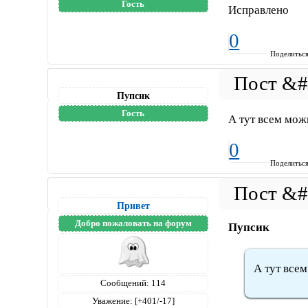
Гость
Исправлено
0
Поделитьс
Пупсик
Гость
А тут всем мож
0
Поделитьс
Привет
Добро пожаловать на форум
Пупсик
А тут все
Сообщений:
114
Уважение:
[+401/-17]