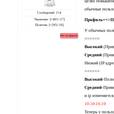
целях повышени
обычные пользо
Сообщений:
114
Профиль==>П
Уважение:
[+401/-17]
Позитив:
[+295/-16]
У обычных поль
======
Высокий
(Прив
Средний
(Прив
Низкий (IP адр
======
Высокий
-Полн
Средний
-Привя
и ip изменяетс
10.10.10.10
Теперь у польз