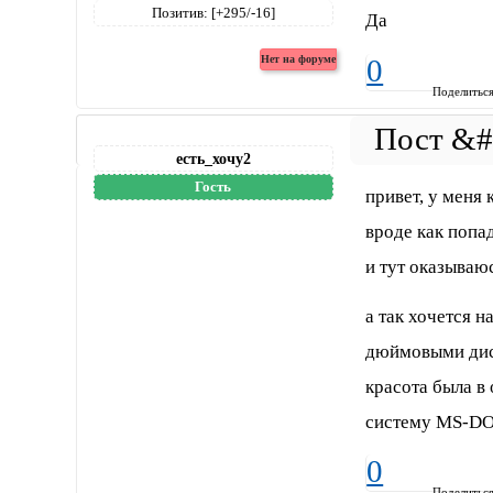
Позитив:
[+295/-16]
Да
0
Поделитьс
есть_хочу2
Гость
привет, у меня
вроде как попа
и тут оказываюс
а так хочется 
дюймовыми дис
красота была 
систему MS-DOS
0
Поделитьс