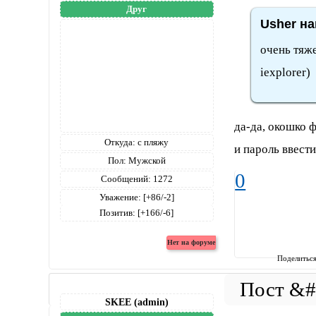
Друг
Usher на
очень тяже
iexplorer)
да-да, окошко 
Откуда:
с пляжу
и пароль ввест
Пол:
Мужской
0
Сообщений:
1272
Уважение:
[+86/-2]
Позитив:
[+166/-6]
Поделитьс
SKEE (admin)