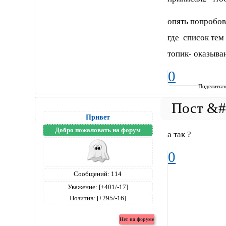
опять попробов
где список тем
топик- оказыва
0
Поделитьс
Привет
Добро пожаловать на форум
а так ?
0
Сообщений:
114
Уважение:
[+401/-17]
Позитив:
[+295/-16]