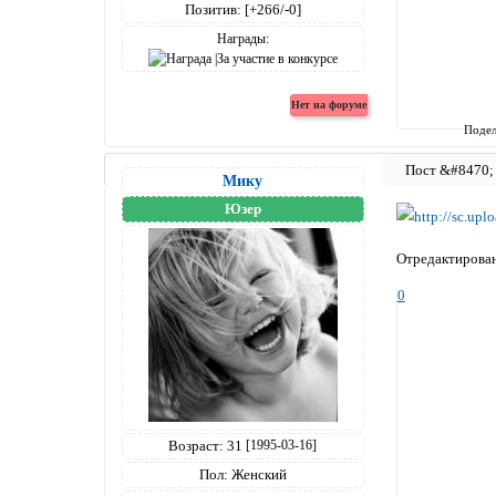
Позитив:
[+266/-0]
Награды:
Подел
Мику
Юзер
Отредактирован
0
Возраст:
31
[1995-03-16]
Пол:
Женский