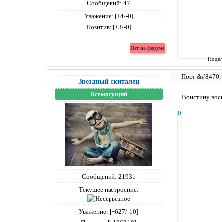
Сообщений:
47
Уважение:
[+4/-0]
Позитив:
[+3/-0]
Подел
Звездный скиталец
Всемогущий
...Воистину вос
0
Сообщений:
21931
Текущее настроение:
Уважение:
[+627/-10]