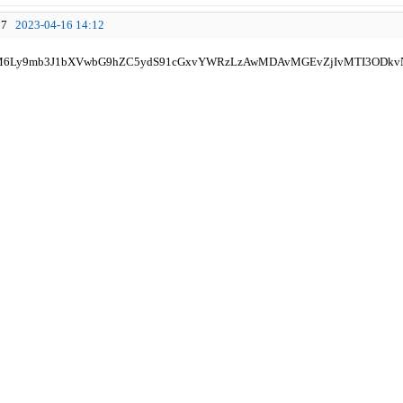
7
2023-04-16 14:12
HM6Ly9mb3J1bXVwbG9hZC5ydS91cGxvYWRzLzAwMDAvMGEvZjIvMTI3ODkv