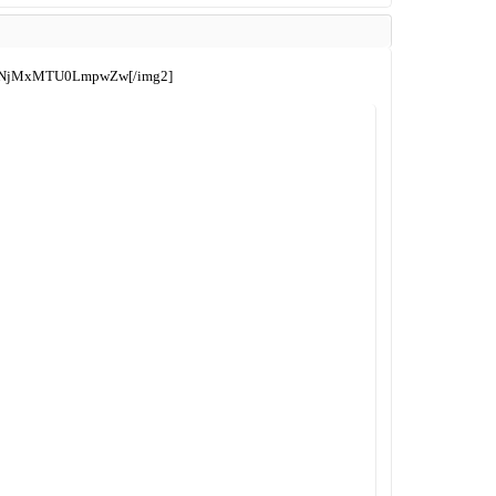
NjMxMTU0LmpwZw[/img2]