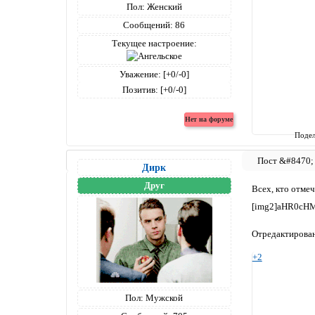
Пол:
Женский
Сообщений:
86
Текущее настроение:
Уважение:
[+0/-0]
Позитив:
[+0/-0]
Подел
Дирк
Друг
Всех, кто отмеч
[img2]aHR0c
Отредактирован
+2
Пол:
Мужской