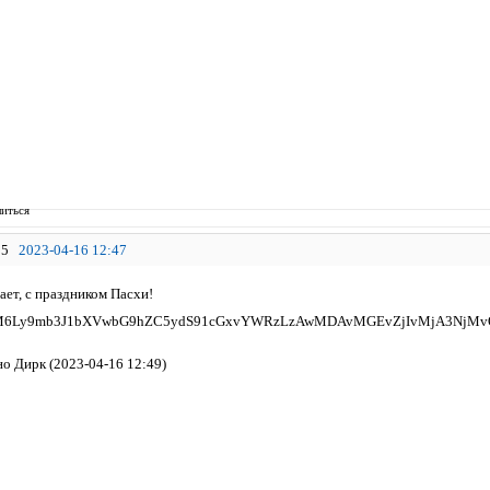
иться
5
2023-04-16 12:47
ает, с праздником Пасхи!
HM6Ly9mb3J1bXVwbG9hZC5ydS91cGxvYWRzLzAwMDAvMGEvZjIvMjA3NjMv
о Дирк (2023-04-16 12:49)