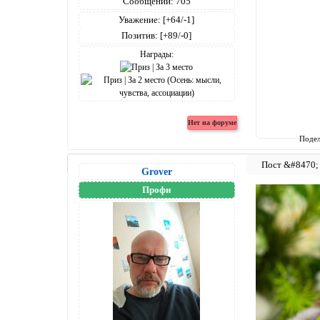
Сообщений:
705
Уважение:
[+64/-1]
Позитив:
[+89/-0]
Награды:
Подел
Grover
Профи