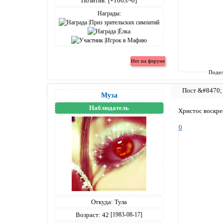
Позитив:
[+1063/-0]
Награды:
Подел
Муза
Наблюдатель
Христос воскре
0
Откуда:
Тула
Возраст:
42
[1983-08-17]