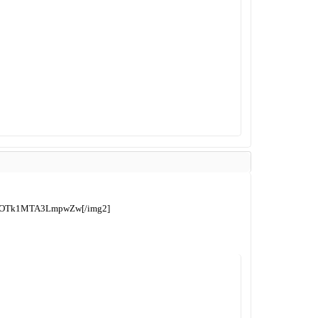
OTk1MTA3LmpwZw[/img2]