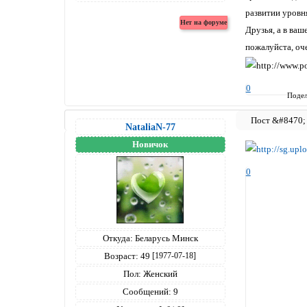
развитии уровня
Друзья, а в ва
пожалуйста, оч
0
Подел
NataliaN-77
Новичок
0
Откуда:
Беларусь Минск
Возраст:
49
[1977-07-18]
Пол:
Женский
Сообщений:
9