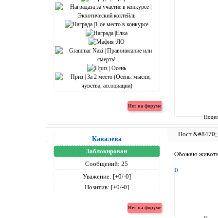
Подел
Кавалева
Заблокирован
Обожаю животн
Сообщений:
25
0
Уважение:
[+0/-0]
Позитив:
[+0/-0]