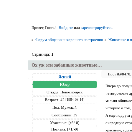
Привет, Гость!
Войдите
или
зарегистрируйтесь
.
»
Форум общения и хорошего настроения
»
Животные и 
Страница:
1
Ох уж эти забавные животные…
Ясный
Юзер
Вчера до полун
Откуда:
Новосибирск
четвероногие д
Возраст:
42
[1984-03-14]
малыш обнимает
Пол:
Мужской
историю о том,
Сообщений:
39
А еще подруга 
Уважение:
[+3/-0]
очередную стриж
Позитив:
[+1/-0]
красивые, а дав