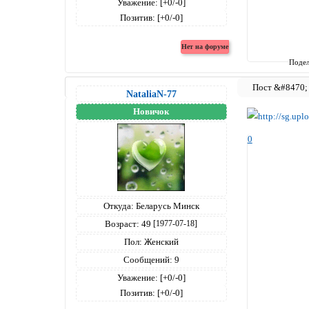
Уважение:
[+0/-0]
Позитив:
[+0/-0]
Подел
NataliaN-77
Новичок
0
Откуда:
Беларусь Минск
Возраст:
49
[1977-07-18]
Пол:
Женский
Сообщений:
9
Уважение:
[+0/-0]
Позитив:
[+0/-0]