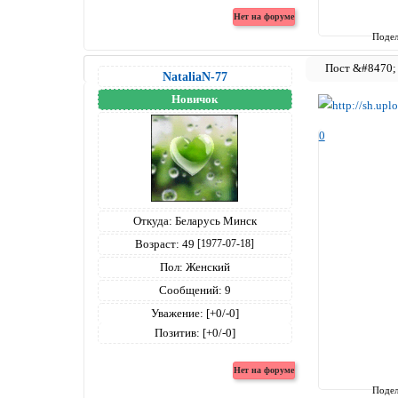
Подел
NataliaN-77
Новичок
0
Откуда:
Беларусь Минск
Возраст:
49
[1977-07-18]
Пол:
Женский
Сообщений:
9
Уважение:
[+0/-0]
Позитив:
[+0/-0]
Подел