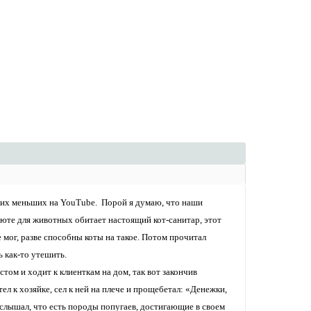
аших меньших на YouTube. Порой я думаю, что наши
июте для животных обитает настоящий кот-санитар, этот
 мог, разве способны коты на такое. Потом прочитал
 как-то утешить.
ом и ходит к клиенткам на дом, так вот закончив
л к хозяйке, сел к ней на плече и прощебетал: «Денежки,
Я слышал, что есть породы попугаев, достигающие в своем