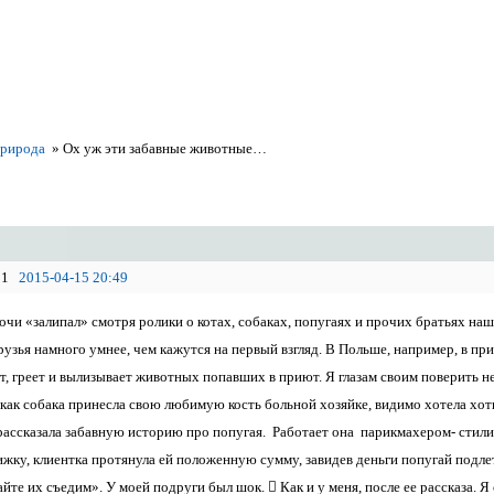
природа
»
Ох уж эти забавные животные…
1
2015-04-15 20:49
очи «залипал» смотря ролики о котах, собаках, попугаях и прочих братьях н
рузья намного умнее, чем кажутся на первый взгляд. В Польше, например, в пр
, греет и вылизывает животных попавших в приют. Я глазам своим поверить не
 как собака принесла свою любимую кость больной хозяйке, видимо хотела хоть
рассказала забавную историю про попугая. Работает она парикмахером- стилист
ку, клиентка протянула ей положенную сумму, завидев деньги попугай подлете
айте их съедим». У моей подруги был шок.  Как и у меня, после ее рассказа. 