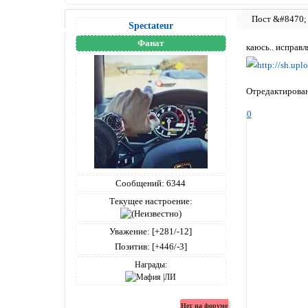
Spectateur
Фанат
каюсь.. исправл
Отредактирован
0
Сообщений:
6344
Текущее настроение:
Уважение:
[+281/-12]
Позитив:
[+446/-3]
Награды: