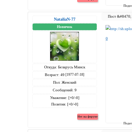
Подел
NataliaN-77
Новичок
0
Откуда:
Беларусь Минск
Возраст:
49
[1977-07-18]
Пол:
Женский
Сообщений:
9
Уважение:
[+0/-0]
Позитив:
[+0/-0]
Подел