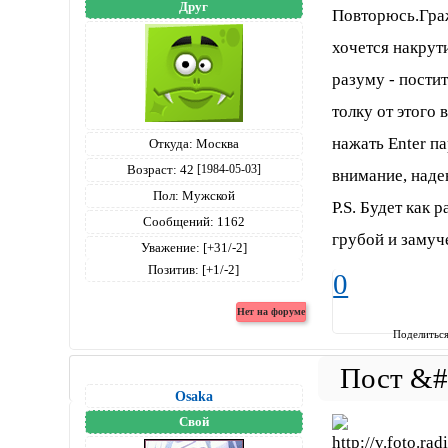
Друг
Повторюсь.Гра
хочется накрут
разуму - пости
толку от этого 
нажать Enter па
Откуда:
Москва
Возраст:
42
[1984-05-03]
внимание, наде
Пол:
Мужской
P.S. Будет как 
Сообщений:
1162
грубой и замуч
Уважение:
[+31/-2]
Позитив:
[+1/-2]
0
Поделитьс
Osaka
Свой