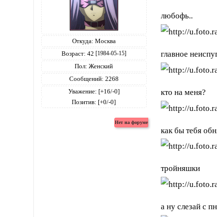
любофь..
Откуда:
Москва
главное неиспу
Возраст:
42
[1984-05-15]
Пол:
Женский
Сообщений:
2268
Уважение:
[+16/-0]
кто на меня?
Позитив:
[+0/-0]
как бы тебя обн
тройняшки
а ну слезай с п