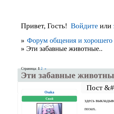
Привет, Гость!
Войдите
или
»
Форум общения и хорошего 
»
Эти забавные животные..
Страница:
1
2
»
Эти забавные животные
Osaka
Свой
здесь выкладыв
позах.