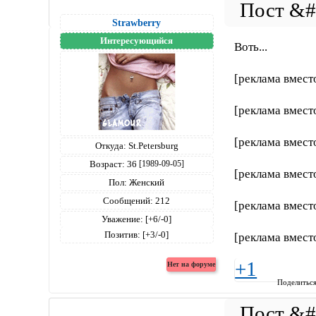
Strawberry
Интересующийся
Воть...
[реклама вмест
[реклама вмест
[реклама вмест
Откуда:
St.Petersburg
Возраст:
36
[1989-09-05]
[реклама вмест
Пол:
Женский
Сообщений:
212
[реклама вмест
Уважение:
[+6/-0]
Позитив:
[+3/-0]
[реклама вмест
+1
Поделитьс