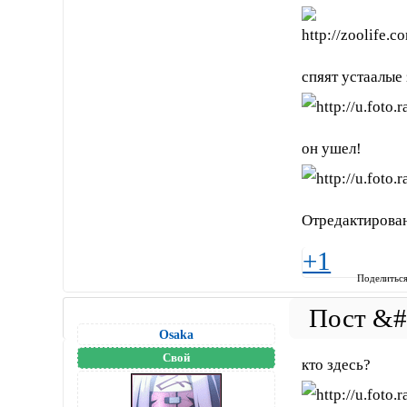
спяят устаалые
он ушел!
Отредактирован
+1
Поделитьс
Osaka
Свой
кто здесь?