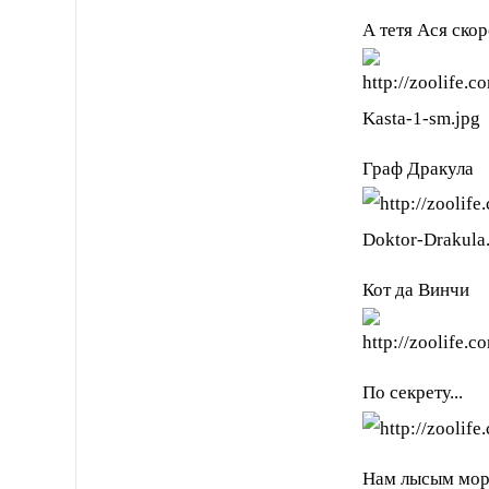
А тетя Ася скор
Граф Дракула
Кот да Винчи
По секрету...
Нам лысым море 