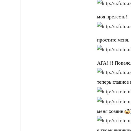
моя прелесть!
простите меня.
АГА!!!! Попалс
теперь главное
меня хозяин
я твоей яичниц