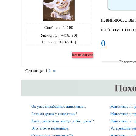
извиняюсь.. вы
Сообщений:
100
шоб вам это во
Уважение:
[+416/-30]
0
Позитив:
[+687/-16]
Поделитьс
Страница:
1
2
»
Пох
Ох уж эти забавные животные…
Животные и п
Есть ли душа у животных?
Животные и п
Какие животные живут у Вас дома ?
Животные и п
Это что-то новенькое.
Устаревшие т
Смешное о животных)))
Животные и п