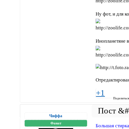
Ну фот, и для к
Инопланетяне в
Отредактирован
+1
Поделитьс
Чиффа
Фанат
Большая стирка