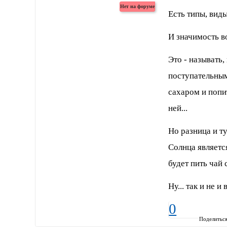
Есть типы, вид
И значимость в
Это - называть
поступательным
сахаром и попит
ней...
Но разница и т
Солнца являетс
будет пить чай 
Ну... так и не и
0
Поделитьс