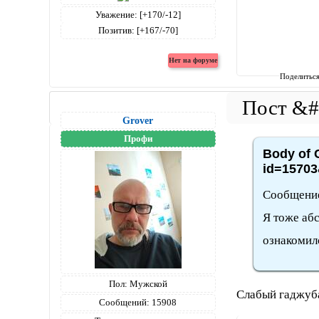
Уважение:
[+170/-12]
Позитив:
[+167/-70]
Поделитьс
Grover
Профи
Body of C
id=15703
Сообщение
Я тоже абс
ознакомилс
Пол:
Мужской
Слабый гаджубас
Сообщений:
15908