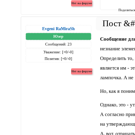
Поделитьс
Evgeni RaMiraSh
Юзер
Сообщение дл
Сообщений:
23
незнание элеме
Уважение:
[+0/-0]
Определить то,
Позитив:
[+0/-0]
является им - э
лампочка. А не
Но, как я пони
Однако, это - у
А согласно при
на утверждающ
А, вот, отрицат