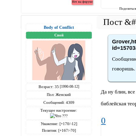
Поделитьс
Body of Conflict
Свой
Grover,h
id=15703
Сообщение 
говоришь. 
Возраст:
35
[1990-08-12]
Да ну блин, вс
Пол:
Женский
Сообщений:
4309
библейская те
Текущее настроение:
0
Уважение:
[+170/-12]
Позитив:
[+167/-70]