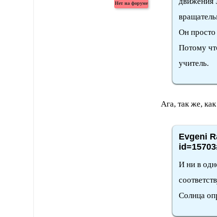
движения
вращатель
Он просто
Потому чт
учитель.
Ага, так же, к
Evgeni R
id=15703
И ни в од
соответст
Солнца оп