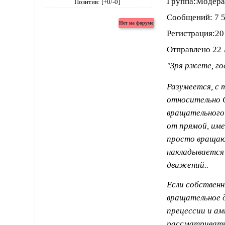
Группа:Модер
Позитив:
[+0/-0]
Сообщений: 7 
Регистрация:20
Отправлено 22 
"Зря ржете, го
Разумеется, с 
относительно С
вращательного
от прямой, име
просто вращаю
накладывается 
движений..
Если собственн
вращательное д
прецессии и а
рассматривать 