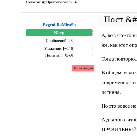
Голосов:
4
;
Проголосовали:
4
Evgeni RaMiraSh
Юзер
А, вот, что-то 
Сообщений:
23
же, как этот оп
Уважение:
[+0/-0]
Позитив:
[+0/-0]
Тогда повторю..
В общем, если 
современности 
истинна.
Но это вовсе не
А для того, что
ПРАВИЛЬНЫЙ отв