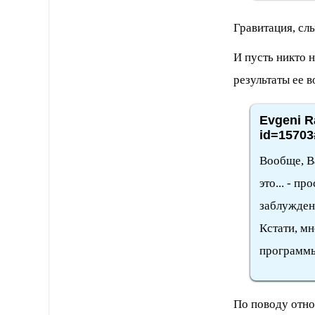
Гравитация, сл
И пусть никто н
результаты ее в
Evgeni R
id=15703
Вообще, Ва
это... - п
заблужден
Кстати, мн
программ
По поводу отно