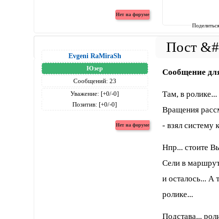
Поделитьс
Evgeni RaMiraSh
Юзер
Сообщение дл
Сообщений:
23
Там, в ролике..
Уважение:
[+0/-0]
Позитив:
[+0/-0]
Вращения рассм
- взял систему
Нпр... стоите В
Сели в маршрутк
и осталось... А
ролике...
Подстава... рол