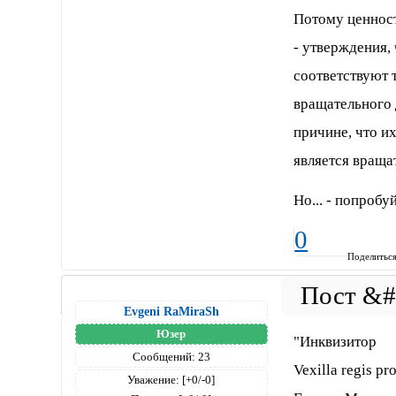
Потому ценность
- утверждения,
соответствуют 
вращательного 
причине, что и
является вращ
Но... - попробуй
0
Поделитьс
Evgeni RaMiraSh
Юзер
"Инквизитор
Сообщений:
23
Vexilla regis pr
Уважение:
[+0/-0]