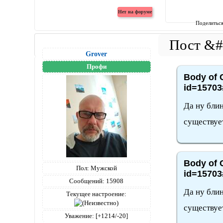
Поделитьс
Grover
Профи
Body of C
id=15703
Да ну блин
существуе
Body of C
Пол:
Мужской
id=15703
Сообщений:
15908
Да ну блин
Текущее настроение:
существуе
Уважение:
[+1214/-20]