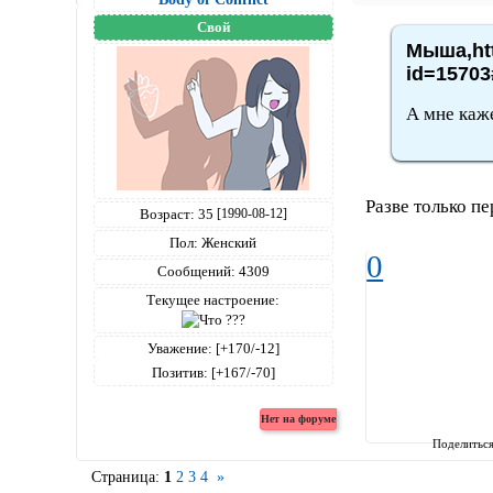
Свой
Мыша,htt
id=15703
А мне каже
Разве только п
Возраст:
35
[1990-08-12]
Пол:
Женский
0
Сообщений:
4309
Текущее настроение:
Уважение:
[+170/-12]
Позитив:
[+167/-70]
Поделитьс
Страница:
1
2
3
4
»