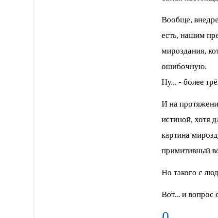
Вообще, внедре
есть, нашим пр
мироздания, кот
ошибочную.
Ну... - более тр
И на протяжени
истиной, хотя д
картина мирозда
примитивный в
Но такого с люд
Вот... и вопрос
0