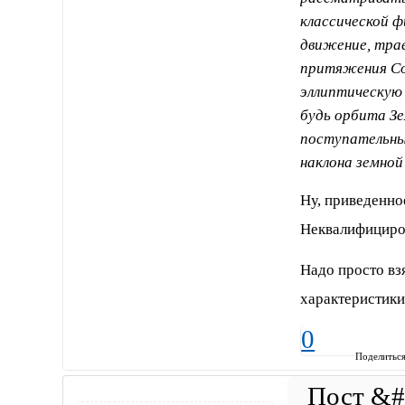
классической 
движение, тра
притяжения С
эллиптическую
будь орбита Зе
поступательны
наклона земной
Ну, приведенное
Неквалифициров
Надо просто вз
характеристики
0
Поделитьс