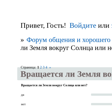
Привет, Гость!
Войдите
или
»
Форум общения и хорошего 
ли Земля вокруг Солнца или н
Страница:
1
2
3
4
»
Вращается ли Земля во
Вращается ли Земля вокруг Солнца или нет?
да
нет