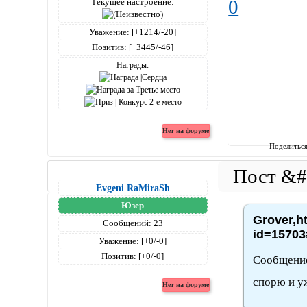
Текущее настроение:
0
Уважение:
[+1214/-20]
Позитив:
[+3445/-46]
Награды:
Поделитьс
Evgeni RaMiraSh
Юзер
Grover,h
Сообщений:
23
id=15703
Уважение:
[+0/-0]
Позитив:
[+0/-0]
Сообщение
спорю и уж