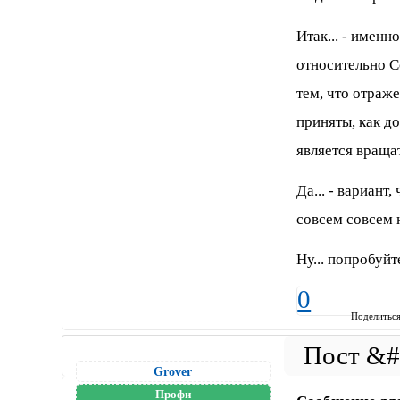
Итак... - имен
относительно С
тем, что отраж
приняты, как д
является враща
Да... - вариант
совсем совсем
Ну... попробуйт
0
Поделитьс
Grover
Профи