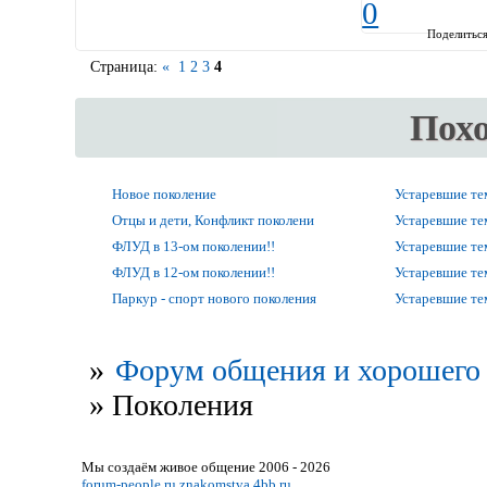
0
Поделитьс
Страница:
«
1
2
3
4
Пох
Новое поколение
Устаревшие т
Отцы и дети, Конфликт поколени
Устаревшие т
ФЛУД в 13-ом поколении!!
Устаревшие т
ФЛУД в 12-ом поколении!!
Устаревшие т
Паркур - спорт нового поколения
Устаревшие т
»
Форум общения и хорошего 
»
Поколения
Мы создаём живое общение 2006 - 2026
forum-people.ru
znakomstva.4bb.ru