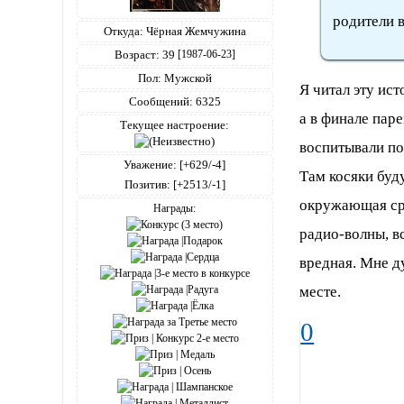
родители в
Откуда:
Чёрная Жемчужина
Возраст:
39
[1987-06-23]
Пол:
Мужской
Я читал эту ис
Сообщений:
6325
а в финале паре
Текущее настроение:
воспитывали по
Уважение:
[+629/-4]
Там косяки буду
Позитив:
[+2513/-1]
окружающая сре
Награды:
радио-волны, вс
вредная. Мне ду
месте.
0