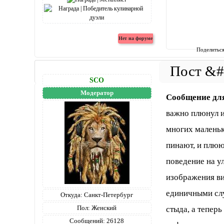
Поделитьс
SCO
Модератор
Сообщение дл
важно плюнул ил
многих маленьк
пинают, и плюю
поведение на у
изображения ви
единичными слу
Откуда:
Санкт-Петербург
Пол:
Женский
стыда, а тепер
Сообщений:
26128