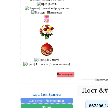
Поделитьс
capt. Jack Sparrow
Для друзей:
Чёртов пират
867296,1
Фанат