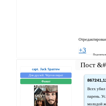
Отредактирован
+3
Поделитьс
capt. Jack Sparrow
Для друзей:
Чёртов пират
867241,1
Фанат
Всех убил
парень. Ус
молодой ж