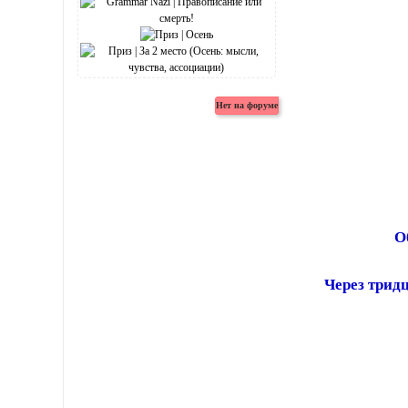
О
Через тридц