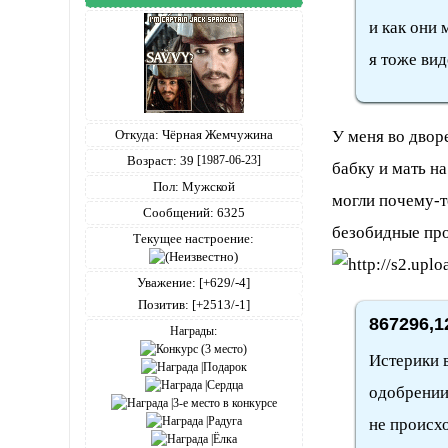
и как они 
я тоже вид
У меня во дворе
Откуда:
Чёрная Жемчужина
Возраст:
39
[1987-06-23]
бабку и мать на
Пол:
Мужской
могли почему-то
Сообщений:
6325
безобидные про
Текущее настроение:
Уважение:
[+629/-4]
Позитив:
[+2513/-1]
867296,1
Награды:
Истерики в
одобрении
не происхо