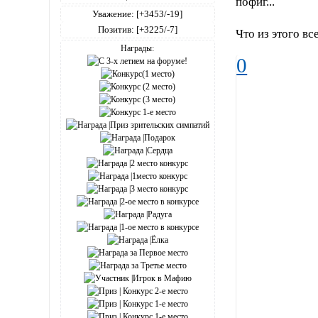
пофиг...
Уважение:
[+3453/-19]
Позитив:
[+3225/-7]
Что из этого вс
Награды:
0