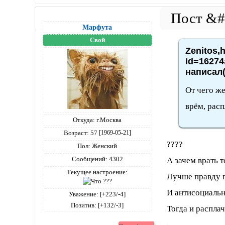
Марфута
Свой
Zenitos,h
id=16274
написал(
От чего же
врём, расп
Откуда:
г.Москва
Возраст:
57
[1969-05-21]
????
Пол:
Женский
Сообщений:
4302
А зачем врать т
Текущее настроение:
Лучше правду г
И антисоциальн
Уважение:
[+223/-4]
Позитив:
[+132/-3]
Тогда и расплач