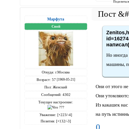
Поделитьс
Марфута
Свой
Zenitos,h
id=16274
написал(
Но иногда
машины, п
Откуда:
г.Москва
Возраст:
57
[1969-05-21]
Они от этого н
Пол:
Женский
Сообщений:
4302
Они утомляются
Текущее настроение:
Из какашек нас
на путь истинны
Уважение:
[+223/-4]
Позитив:
[+132/-3]
0