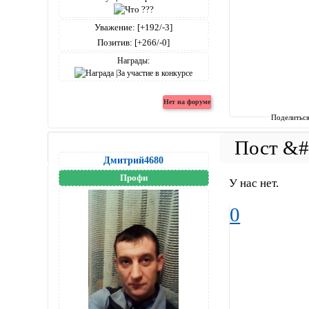
Уважение:
[+192/-3]
Позитив:
[+266/-0]
Награды:
Поделитьс
Дмитрий4680
Профи
У нас нет.
0