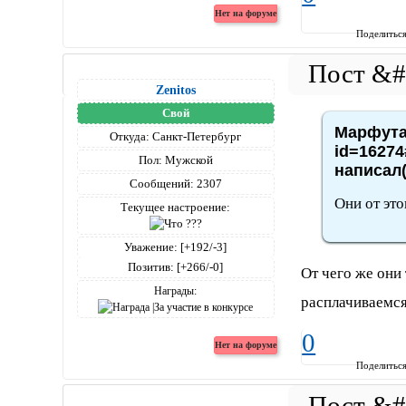
Поделитьс
Zenitos
Свой
Марфута,
Откуда:
Санкт-Петербург
id=16274
Пол:
Мужской
написал(
Сообщений:
2307
Они от это
Текущее настроение:
Уважение:
[+192/-3]
Позитив:
[+266/-0]
От чего же они 
Награды:
расплачиваемся
0
Поделитьс