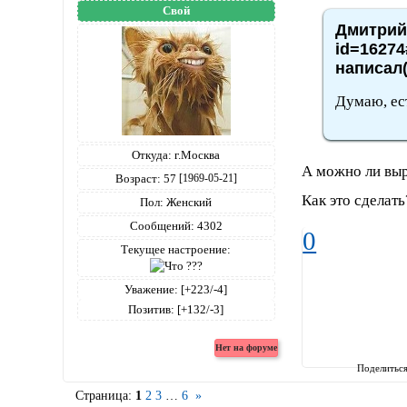
Свой
Дмитрий4
id=16274
написал(
Думаю, ест
Откуда:
г.Москва
А можно ли выр
Возраст:
57
[1969-05-21]
Как это сделать
Пол:
Женский
Сообщений:
4302
0
Текущее настроение:
Уважение:
[+223/-4]
Позитив:
[+132/-3]
Поделитьс
Страница:
1
2
3
…
6
»