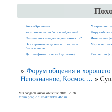
Пох
Ангел-Хранитель...
Устаревшие т
короткие истории /мои и найденные/
Форум общени
Осознанное сновидение, что такое сон?
Интересные фак
Эти странные люди или поговорим о
Мир психолог
бестактности
Дагона (фантастический детектив)
Творчество ф
»
Форум общения и хорошего 
Непознанное, Космос ...
»
Сущ
Мы создаём живое общение 2006 - 2026
forum-people.ru
znakomstva.4bb.ru