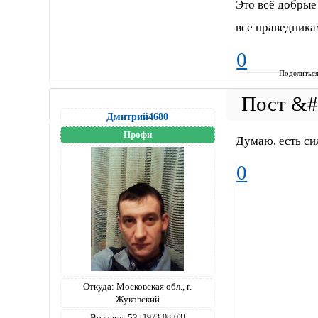
Это всё добрые 
все праведника
0
Поделитьс
Дмитрий4680
Профи
Думаю, есть си
0
Откуда:
Московская обл., г.
Жуковский
Возраст:
53
[1973-08-03]