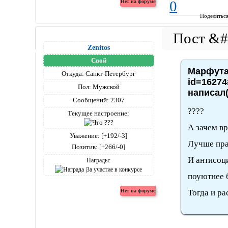
0
Поделитьс
Zenitos
Свой
Марфута,
Откуда:
Санкт-Петербург
id=16274
Пол:
Мужской
написал(
Сообщений:
2307
????
Текущее настроение:
А зачем вр
Уважение:
[+192/-3]
Лучше пра
Позитив:
[+266/-0]
И антисоц
Награды:
поуютнее б
Тогда и ра