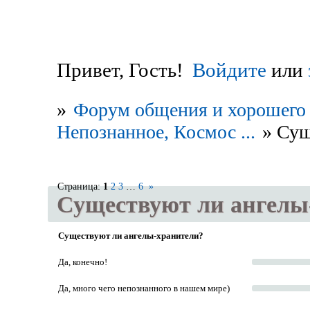
Привет, Гость!
Войдите
или
»
Форум общения и хорошего 
Непознанное, Космос ...
»
Сущ
Страница:
1
2
3
…
6
»
Существуют ли ангелы
Существуют ли ангелы-хранители?
Да, конечно!
Да, много чего непознанного в нашем мире)