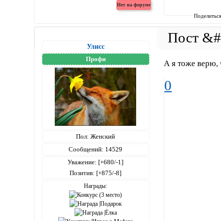
Поделитьс
Улисс
Профи
А я тоже верю, 
0
Пол:
Женский
Сообщений:
14529
Уважение:
[+680/-1]
Позитив:
[+875/-8]
Награды: