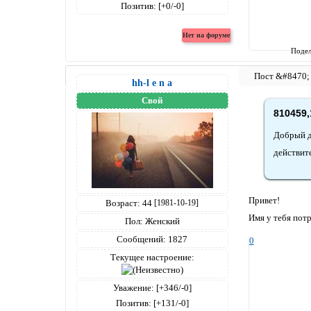
Позитив:
[+0/-0]
Подел
hh-l e n a
Свой
810459,
Добрый д
действит
Привет!
Возраст:
44
[1981-10-19]
Имя у тебя пот
Пол:
Женский
Сообщений:
1827
0
Текущее настроение:
Уважение:
[+346/-0]
Позитив:
[+131/-0]