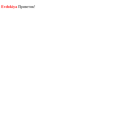
я
Evdokiya
Приветик!