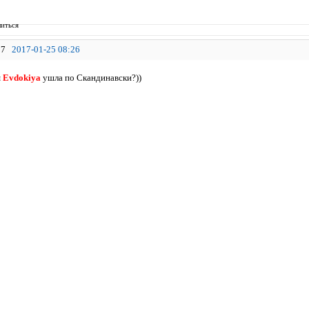
иться
7
2017-01-25 08:26
я
Evdokiya
ушла по Скандинавски?))