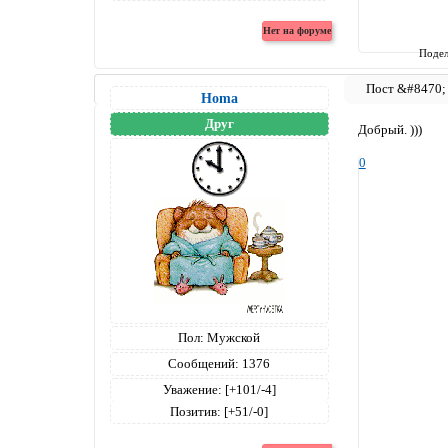
Подел
Homa
Друг
Добрый. )))
0
Пол:
Мужской
Сообщений:
1376
Уважение:
[+101/-4]
Позитив:
[+51/-0]