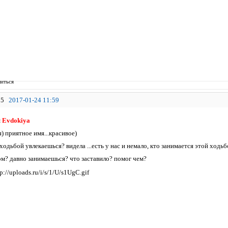
иться
5
2017-01-24 11:59
я
Evdokiya
) приятное имя...красивое)
одьбой увлекаешься? видела ...есть у нас и немало, кто занимается этой ходьбо
ом? давно занимаешься? что заставило? помог чем?