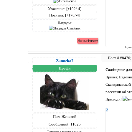
Уважение:
[+192/-4]
Позитив:
[+176/-4]
Награды:
Подел
Zanozka7
Профи
Сообщение дл
Привет, Евдокия
Скандинавской х
расскажи об эт
Приходи!
0
Пол:
Женский
Сообщений:
11025
Текущее настроение: