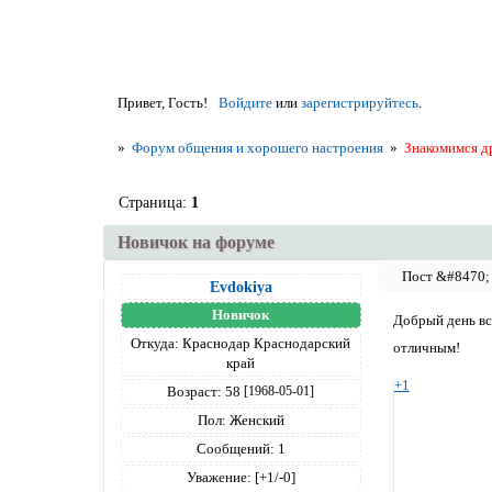
Привет, Гость!
Войдите
или
зарегистрируйтесь
.
»
Форум общения и хорошего настроения
»
Знакомимся д
Страница:
1
Новичок на форуме
Evdokiya
Новичок
Добрый день вс
Откуда:
Краснодар Краснодарский
отличным!
край
+1
Возраст:
58
[1968-05-01]
Пол:
Женский
Сообщений:
1
Уважение:
[+1/-0]