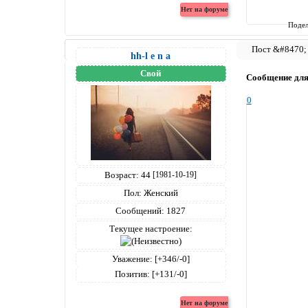
Подел
hh-l e n a
Свой
Сообщение дл
0
Возраст:
44
[1981-10-19]
Пол:
Женский
Сообщений:
1827
Текущее настроение:
Уважение:
[+346/-0]
Позитив:
[+131/-0]