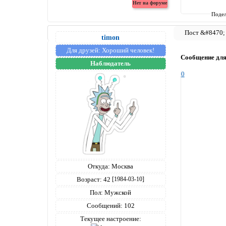
Подел
timon
Для друзей:
Хороший человек!
Сообщение дл
Наблюдатель
0
Откуда:
Москва
Возраст:
42
[1984-03-10]
Пол:
Мужской
Сообщений:
102
Текущее настроение: