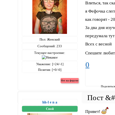
Влиться, так ск
я Фефочка слег
как говорят - 2
За два дня изуч
передумала тут
Пол:
Женский
Всех с весной
Сообщений:
233
Спешите любит
Текущее настроение:
0
Уважение:
[+24/-1]
Позитив:
[+0/-0]
Поделитьс
hh-l e n a
Свой
Привет!