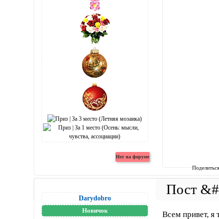
Поделитьс
Darydobro
Новичок
Всем привет, я 