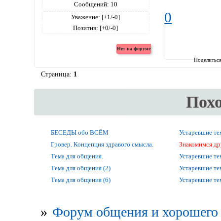
Сообщений:
10
0
Уважение:
[+1/-0]
Позитив:
[+0/-0]
Поделитьс
Страница:
1
Пох
БЕСЕДЫ обо ВСЁМ
Устаревшие т
Гровер. Концепция здравого смысла.
Знакомимся др
Тема для общения.
Устаревшие т
Тема для общения (2)
Устаревшие т
Тема для общения (6)
Устаревшие т
»
Форум общения и хорошего 